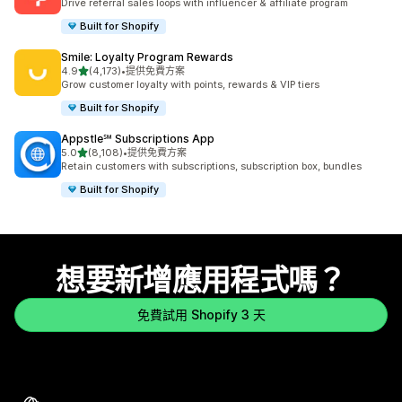
Drive referral sales loops with influencer & affiliate program
Built for Shopify
Smile: Loyalty Program Rewards
滿分 5 顆星
4.9
(4,173)
•
提供免費方案
共有 4173 則評價
Grow customer loyalty with points, rewards & VIP tiers
Built for Shopify
Appstle℠ Subscriptions App
滿分 5 顆星
5.0
(8,108)
•
提供免費方案
共有 8108 則評價
Retain customers with subscriptions, subscription box, bundles
Built for Shopify
想要新增應用程式嗎？
免費試用 Shopify 3 天