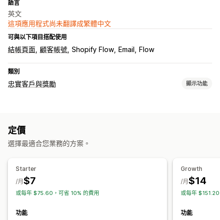
語言
英文
這項應用程式尚未翻譯成繁體中文
可與以下項目搭配使用
結帳頁面
顧客帳號
Shopify Flow
Email
Flow
類別
忠實客戶與獎勵
顯示功能
計畫類型
獎勵計畫
VIP 等級
轉介
自訂計畫
定價
可提供的獎勵
選擇最適合您業務的方案。
點數
折扣
優惠券
免運費
自訂獎勵
Starter
Growth
$7
$14
/月
/月
或每年 $75.60，可省 10% 的費用
或每年 $151.2
功能
功能