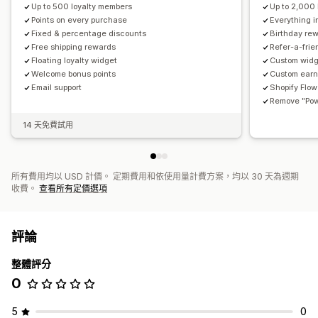
Up to 500 loyalty members
Up to 2,000
Points on every purchase
Everything i
Fixed & percentage discounts
Birthday re
Free shipping rewards
Refer-a-fri
Floating loyalty widget
Custom widg
Welcome bonus points
Custom earn
Email support
Shopify Flow
Remove "Pow
14 天免費試用
所有費用均以 USD 計價。 定期費用和依使用量計費方案，均以 30 天為週期
收費。
查看所有定價選項
評論
整體評分
0
5
0