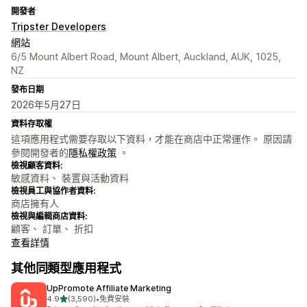
開發者
Tripster Developers
網站
6/5 Mount Albert Road, Mount Albert, Auckland, AUK, 1025,
NZ
發布日期
2026年5月27日
資料存取權
這項應用程式需要存取以下資料，才能在商店中正常運作。 原因請
參閱開發者的
隱私權政策
。
檢視顧客資料:
敏感資料、 裝置與活動資料
檢視員工與協作者資料:
商店擁有人
檢視與編輯商店資料:
顧客、 訂單、 折扣
查看詳情
其他同類型應用程式
UpPromote Affiliate Marketing
滿分 5 顆星
4.9
(3,590)
•
免費安裝
共有 3590 則評價