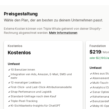
Kundenverhalten
Tracking in Echtzeit
Aktivitäts-Tracking
Event-Tracking
Preisgestaltung
Segmentierung
Seitenaufrufe
Lifetime Value (LTV)
Wähle den Plan, der am besten zu deinem Unternehmen passt.
Treueanalyse
Kohortenanalyse
Externe Kosten können von Triple Whale getrennt von deiner Shopify-
Marketing und Vertrieb
Rechnung abgerechnet werden.
Mehr Informationen
KI-Einblicke
Marketingattribution
Checkout-Analysen
ROAS
Gewinneinblicke
Kaufverfolgung
Funnel-Analyse
Kostenlos
Foundation
UTM-Tracking
Abgebrochener Warenkorb
Pixel-Tracking
$219
Kostenlos
/ Mon
Bildmaterial und Berichte
oder $2,190/Ja
Umfasst
Analyse-Dashboard
Benutzerdefinierte Dashboards
Umfasst
10 Benutzer:innen
Berichte für mehrere Shops
Benchmarking
Alles aus Sta
Integration von Ads, Amazon, E-Mail, SMS und
Benutzerdefinierte Berichte
Datenexport
mehr
Abonnement
12-monatiger Lookback
Multi-Touch-
Historische Analyse
Prognose
Berichtsplanung
First-Click- und Last-Click-Attributionsmodelle
Analytics (C
Benachrichtigungen
DSGVO-Compliance
Shop-Performance und Logistik
Sonar Optim
Standard-Umfrage nach dem Kauf
Kohortenana
Triple-Pixel-Tracking
Benutzerdef
KI-Sichtbarkeits-Insights für ChatGPT
Moby-KI-Ope