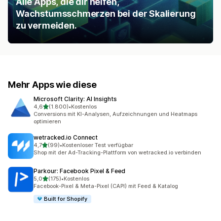
Alle Apps, die dir helfen,
Wachstumsschmerzen bei der Skalierung
zu vermeiden.
Mehr Apps wie diese
Microsoft Clarity: AI Insights
von 5 Sternen
4,6
(1.800)
•
Kostenlos
1800 Rezensionen insgesamt
Conversions mit KI-Analysen, Aufzeichnungen und Heatmaps
optimieren
wetracked.io Connect
von 5 Sternen
4,7
(99)
•
Kostenloser Test verfügbar
99 Rezensionen insgesamt
Shop mit der Ad-Tracking-Plattform von wetracked.io verbinden
Parkour: Facebook Pixel & Feed
von 5 Sternen
5,0
(175)
•
Kostenlos
175 Rezensionen insgesamt
Facebook-Pixel & Meta-Pixel (CAPI) mit Feed & Katalog
Built for Shopify