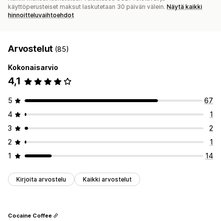
käyttöperusteiset maksut laskutetaan 30 päivän välein.
Näytä kaikki
hinnoitteluvaihtoehdot
Arvostelut
(85)
Kokonaisarvio
4,1
5
67
4
1
3
2
2
1
1
14
Kirjoita arvostelu
Kaikki arvostelut
Cocaine Coffee