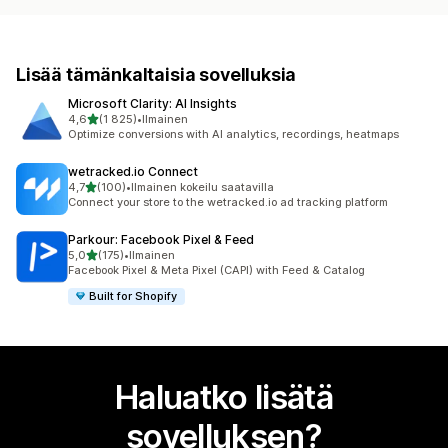
Lisää tämänkaltaisia sovelluksia
Microsoft Clarity: AI Insights
/ 5 tähteä
4,6
(1 825)
•
Ilmainen
1825 arvostelua yhteensä
Optimize conversions with AI analytics, recordings, heatmaps
wetracked.io Connect
/ 5 tähteä
4,7
(100)
•
Ilmainen kokeilu saatavilla
100 arvostelua yhteensä
Connect your store to the wetracked.io ad tracking platform
Parkour: Facebook Pixel & Feed
/ 5 tähteä
5,0
(175)
•
Ilmainen
175 arvostelua yhteensä
Facebook Pixel & Meta Pixel (CAPI) with Feed & Catalog
Built for Shopify
Haluatko lisätä
sovelluksen?