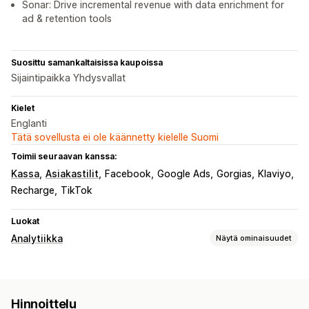
Sonar: Drive incremental revenue with data enrichment for
ad & retention tools
Suosittu samankaltaisissa kaupoissa
Sijaintipaikka Yhdysvallat
Kielet
Englanti
Tätä sovellusta ei ole käännetty kielelle Suomi
Toimii seuraavan kanssa:
Kassa
Asiakastilit
Facebook
Google Ads
Gorgias
Klaviyo
Recharge
TikTok
Luokat
Analytiikka
Näytä ominaisuudet
Asiakkaiden käyttäytyminen
Reaaliaikainen seuranta
Toiminnan seuranta
Hinnoittelu
Tapahtumien seuranta
Segmentointi
Sivun katselukerrat