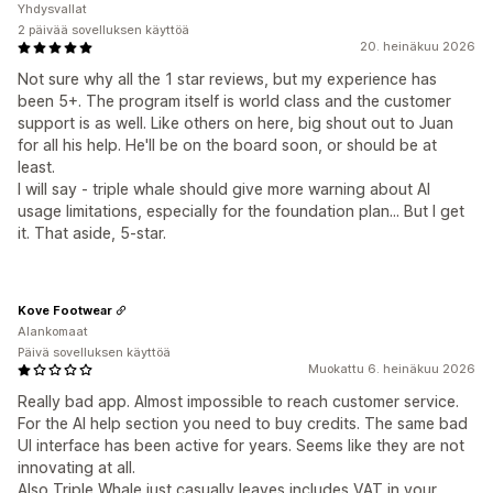
Yhdysvallat
2 päivää sovelluksen käyttöä
20. heinäkuu 2026
Not sure why all the 1 star reviews, but my experience has
been 5+. The program itself is world class and the customer
support is as well. Like others on here, big shout out to Juan
for all his help. He'll be on the board soon, or should be at
least.
I will say - triple whale should give more warning about AI
usage limitations, especially for the foundation plan... But I get
it. That aside, 5-star.
Kove Footwear
Alankomaat
Päivä sovelluksen käyttöä
Muokattu 6. heinäkuu 2026
Really bad app. Almost impossible to reach customer service.
For the AI help section you need to buy credits. The same bad
UI interface has been active for years. Seems like they are not
innovating at all.
Also Triple Whale just casually leaves includes VAT in your