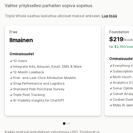
Valitse yrityksellesi parhaiten sopiva sopimus.
Elinkaariarvo (LTV)
Uskollisuusanalyysi
Kohorttianalyysi
Triple Whale saattaa laskuttaa ulkoiset maksut erikseen.
Lue lisää
Markkinointi ja myynti
Tekoälytiedot
Markkinoinnin attribuutio
Free
Foundation
Kassan analytiikka
Mainontakulujen tuotto (ROAS)
$219
Ilmainen
/kuuk
Voittoa koskevat tiedot
Ostosten seuranta
tai $2,190/vuo
Suppilon analyysi
UTM-seuranta
Hylätty ostoskori
Ominaisuudet
Pikseliseuranta
Ominaisuude
10 Users
Everything in
Integrate Ads, Amazon, Email, SMS & More
Kuvalliset materiaalit ja raportit
Subscriptio
12-Month Lookback
Analytiikan dashboard
Mukautetut dashboardit
Multi-touch 
First- and Last-Click Attribution Models
Raportit useista kaupoista
Vertailuanalyysi
Analytics (C
Shop Performance and Logistics
Sonar Optim
Standard Post-Purchase Survey
Mukautetut raportit
Tietojen vienti
Historiallinen analyysi
Cohort Anal
Triple Pixel Tracking
Ennakoiminen
Raportoinnin ajastaminen
Ilmoitukset
Custom Dash
AI Visibility insights for ChatGPT
Moby AI oper
GDPR:n noudattaminen
Kaikki maksut laskutetaan valuutassa USD. Toistuvat ja