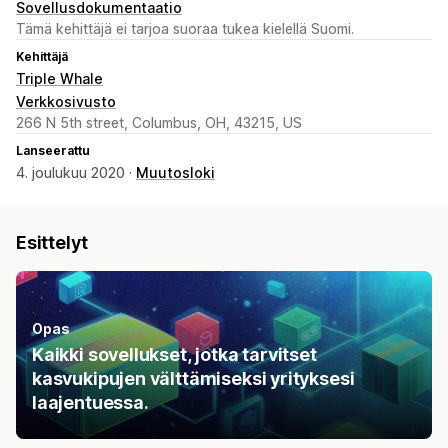
Sovellusdokumentaatio
Tämä kehittäjä ei tarjoa suoraa tukea kielellä Suomi.
Kehittäjä
Triple Whale
Verkkosivusto
266 N 5th street, Columbus, OH, 43215, US
Lanseerattu
4. joulukuu 2020 ·
Muutosloki
Esittelyt
Opas
Kaikki sovellukset, jotka tarvitset
kasvukipujen välttämiseksi yrityksesi
laajentuessa.