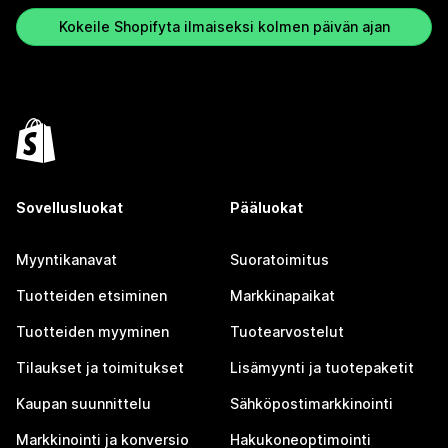
Kokeile Shopifyta ilmaiseksi kolmen päivän ajan
Sovellusluokat
Pääluokat
Myyntikanavat
Suoratoimitus
Tuotteiden etsiminen
Markkinapaikat
Tuotteiden myyminen
Tuotearvostelut
Tilaukset ja toimitukset
Lisämyynti ja tuotepaketit
Kaupan suunnittelu
Sähköpostimarkkinointi
Markkinointi ja konversio
Hakukoneoptimointi