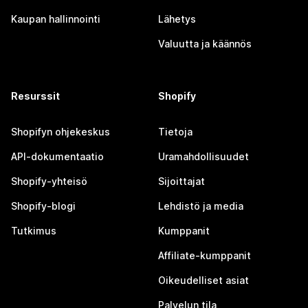
Kaupan hallinnointi
Lähetys
Valuutta ja käännös
Resurssit
Shopify
Shopifyn ohjekeskus
Tietoja
API-dokumentaatio
Uramahdollisuudet
Shopify-yhteisö
Sijoittajat
Shopify-blogi
Lehdistö ja media
Tutkimus
Kumppanit
Affiliate-kumppanit
Oikeudelliset asiat
Palvelun tila