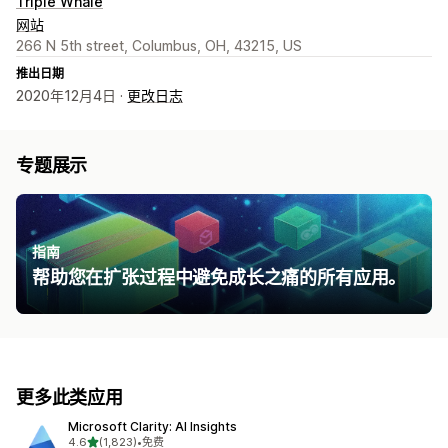
Triple Whale
网站
266 N 5th street, Columbus, OH, 43215, US
推出日期
2020年12月4日 ·
更改日志
专题展示
指南
帮助您在扩张过程中避免成长之痛的所有应用。
更多此类应用
Microsoft Clarity: AI Insights
星（满分 5 星）
4.6
(1,823)
•
免费