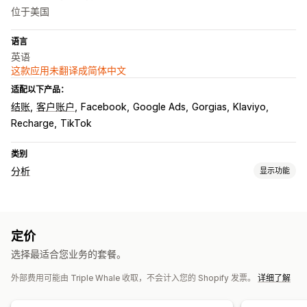
位于美国
语言
英语
这款应用未翻译成简体中文
适配以下产品：
结账
客户账户
Facebook
Google Ads
Gorgias
Klaviyo
Recharge
TikTok
类别
分析
显示功能
客户行为
实时跟踪
活动跟踪
事件跟踪
细分
页面浏览量
定价
生命周期价值 (LTV)
忠诚度分析
群组分析
选择最适合您业务的套餐。
营销和销售
外部费用可能由 Triple Whale 收取，不会计入您的 Shopify 发票。
详细了解
AI 洞察
营销归因
结账分析
ROAS
利润洞察
购买跟踪
漏斗分析
UTM 跟踪
弃购
像素跟踪