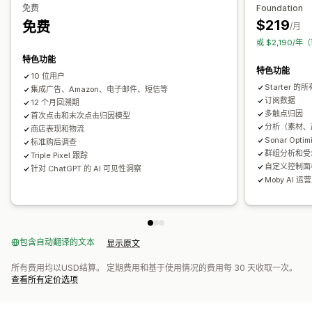
免费
Foundation
视觉和报告
$219
免费
/月
分析控制面板
自定义控制面板
多商店报告
基准化
自定义报告
或 $2,190/年
数据导出
历史分析
预测
报告安排
通知
GDPR 合规
特色功能
特色功能
10 位用户
Starter 
集成广告、Amazon、电子邮件、短信等
订阅数据
12 个月回溯期
多触点归因
首次点击和末次点击归因模型
分析（素材、
商店表现和物流
Sonar Optim
标准购后调查
群组分析和受
Triple Pixel 跟踪
自定义控制面板
针对 ChatGPT 的 AI 可见性洞察
Moby AI 运
包含自动翻译的文本
显示原文
所有费用均以USD结算。 定期费用和基于使用情况的费用每 30 天收取一次。
查看所有定价选项