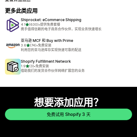
更多此类应用
Shiprocket: eCommerce Shipping
星（满分 5 星）
4.1
(630)
•
提供免费套餐
总共 630 条评论
携手值得信赖的电子商务合作伙伴，实现业务快速增长
亚马逊 MCF 和 Buy with Prime
星（满分 5 星）
3.6
(74)
•
免费安装
总共 74 条评论
利用您的亚马逊库存实现快速可靠的配送
Shopify Fulfillment Network
星（满分 5 星）
1.9
(3)
•
免费安装
总共 3 条评论
借助我们的发货合作伙伴网络扩展您的业务
想要添加应用？
免费试用 Shopify 3 天