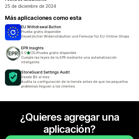
25 de diciembre de 2024
Más aplicaciones como esta
EU Withdrawal Button
Prueba gratis disponible
Gesetzlicher Widerrufsbutton und Formular für EU-Online-Shops
EPR Insights
de 5 estrellas
5.0
(3)
•
Prueba gratis disponible
3 reseñas en total
Cumple las leyes de la EPR mediante una automatización
inteligente.
StoreGuard Settings Audit
Desde $5 al mes
Audita la configuración de la tienda antes de que los pequeños
problemas lleguen a los clientes.
¿Quieres agregar una
aplicación?