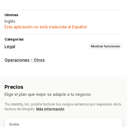
Idiomas
Inglés
Esta aplicación no está traducida al Español
Categorías
Legal
Mostrar funciones
Cumplimiento
Operaciones - Otros
Advertencias del producto
Cumplimiento de las obligaciones fiscales
Gestión de políticas
Informes de cumplimiento
Precios
Elige el plan que mejor se adapte a tu negocio.
Tru Identity, Inc. podría facturar los cargos externos por separado de tu
factura de Shopify.
Más información
Gratis