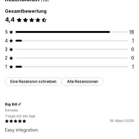
Anzeigeoptionen
Analysen
Gesamtbewertung
Drag-and-Drop-Editor
Farbe und Schriftart
Conversion-Tracking
4,4
Mehrere Sprachen
Produktseite
Responsivität für Mobilgeräte
5
16
4
1
3
0
2
0
1
1
Eine Rezension schreiben
Alle Rezensionen
Big Bill
Kanada
7 tage mit der App
19. März 2026
Easy integration.