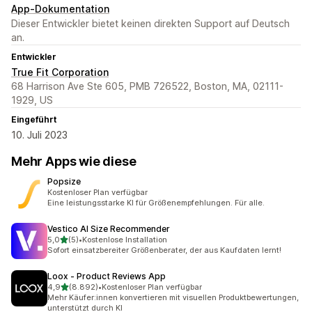
App-Dokumentation
Dieser Entwickler bietet keinen direkten Support auf Deutsch
an.
Entwickler
True Fit Corporation
68 Harrison Ave Ste 605, PMB 726522, Boston, MA, 02111-
1929, US
Eingeführt
10. Juli 2023
Mehr Apps wie diese
Popsize
Kostenloser Plan verfügbar
Eine leistungsstarke KI für Größenempfehlungen. Für alle.
Vestico AI Size Recommender
von 5 Sternen
5,0
(5)
•
Kostenlose Installation
5 Rezensionen insgesamt
Sofort einsatzbereiter Größenberater, der aus Kaufdaten lernt!
Loox ‑ Product Reviews App
von 5 Sternen
4,9
(8.892)
•
Kostenloser Plan verfügbar
8892 Rezensionen insgesamt
Mehr Käufer:innen konvertieren mit visuellen Produktbewertungen,
unterstützt durch KI