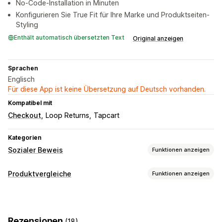
No-Code-Installation in Minuten
Konfigurieren Sie True Fit für Ihre Marke und Produktseiten-
Styling
Enthält automatisch übersetzten Text
Original anzeigen
Sprachen
Englisch
Für diese App ist keine Übersetzung auf Deutsch vorhanden.
Kompatibel mit
Checkout
Loop Returns
Tapcart
Kategorien
Sozialer Beweis
Funktionen anzeigen
Inhaltsarten
Produktvergleiche
Funktionen anzeigen
UGC
Rezensionen
Vergleichstools
Anzeigeoptionen
Größentabellen
Empfehlungen
Produktaufrufe
Anzahl der Verkäufe
Letzte Käufe
Rezensionen
(18)