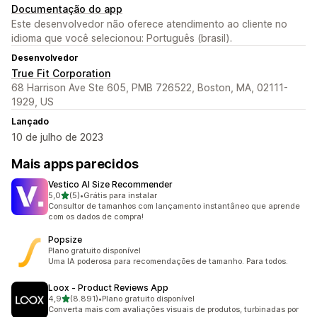
Documentação do app
Este desenvolvedor não oferece atendimento ao cliente no
idioma que você selecionou: Português (brasil).
Desenvolvedor
True Fit Corporation
68 Harrison Ave Ste 605, PMB 726522, Boston, MA, 02111-
1929, US
Lançado
10 de julho de 2023
Mais apps parecidos
Vestico AI Size Recommender
de 5 estrelas
5,0
(5)
•
Grátis para instalar
5 avaliações ao todo
Consultor de tamanhos com lançamento instantâneo que aprende
com os dados de compra!
Popsize
Plano gratuito disponível
Uma IA poderosa para recomendações de tamanho. Para todos.
Loox ‑ Product Reviews App
de 5 estrelas
4,9
(8.891)
•
Plano gratuito disponível
8891 avaliações ao todo
Converta mais com avaliações visuais de produtos, turbinadas por