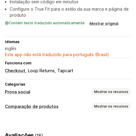
Instalação sem código em minutos
Configure o True Fit para o estilo da sua marca e página de
produto
Contém texto traduzido automaticamente
Mostrar original
Idiomas
inglês
Este app não está traduzido para português (Brasil)
Funciona com
Checkout
Loop Returns
Tapcart
Categorias
Prova social
Mostrar os recursos
Tipos de conteúdo
Comparação de produtos
Mostrar os recursos
UGC
Avaliações
Ferramentas de comparação
Opções de exibição
Gráficos de tamanhos
Recomendações
Visualizações de produto
Contagem de vendas
Avaliações
(18)