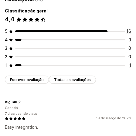
Opções de exibição
Compras recentes
Classificação geral
Editor de arrastar e soltar
Cor e fonte
Em vários idiomas
Análises
4,4
Página do produto
Acompanhamento de conversões
Responsividade para dispositivos móveis
5
16
4
1
3
0
2
0
1
1
Escrever avaliação
Todas as avaliações
Big Bill
Canadá
7 dias usando o app
19 de março de 2026
Easy integration.