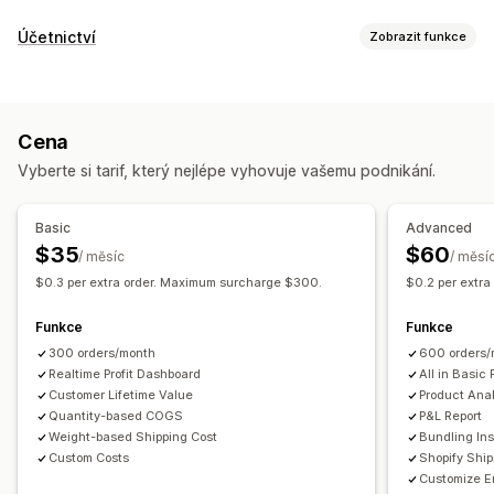
Chování zákazníků
Účetnictví
Zobrazit funkce
Sledování v reálném čase
Sledování událostí
Finanční výkazy
Zobrazení stránky
Celoživotní hodnota (LTV)
Prodej a vracení peněz
Daň z prodeje
Sledování výdajů
Analýza zákaznických segmentů
Cena
Vrácení a výměny
Sledování nákladů na prodané zboží
Marketing a prodej
Vyberte si tarif, který nejlépe vyhovuje vašemu podnikání.
Vlastní výkazy
Panel výkonnosti
Atribuce marketingu
Analytika pokladny
ROAS
Finanční operace
Užitečné informace o zisku
Sledování nákupů
Basic
Advanced
Více obchodů
Více měn
Více kanálů
Analýza trychtýřů
Sledování UTM
Opuštěný košík
$35
$60
/ měsíc
/ měsí
Sledování pixelů
$0.3 per extra order. Maximum surcharge $300.
$0.2 per extr
Automatizovaná synchronizace dat
Souhrn denních prodejů
Podrobnosti objednávky
Vizuály a výkazy
Funkce
Funkce
Transakce
Zákazníci
Skladové zásoby a produkt
Panel analytiky
Vlastní panely
Výkazy pro více obchodů
300 orders/month
600 orders/
Import historických dat
Vlastní výkazy
Realtime Profit Dashboard
Export dat
Historická analýza
All in Basic 
Customer Lifetime Value
Product Anal
Plánování výkazů
Quantity-based COGS
P&L Report
Weight-based Shipping Cost
Bundling Ins
Custom Costs
Shopify Shi
Customize E