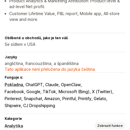
Product Analytics & Marketing Attribution: Product-level &
ad-level Net profit.
Customer Lifetime Value, P&L report, Mobile app, All-store
view and more.
Oblíbené u obchodů, jako je ten váš
Se sídlem v USA
Jazyky
angličtina, francouzština, a španělština
Tato aplikace není přeložena do jazyka čeština
Funguje s:
Pokladna
ChatGPT, Claude, OpenClaw
Facebook, Google, TikTok
Microsoft (Bing), X (Twitter)
Pinterest, Snapchat, Amazon
Printful, Printify, Gelato
Shipwire, CJ Dropshipping
Kategorie
Analytika
Zobrazit funkce