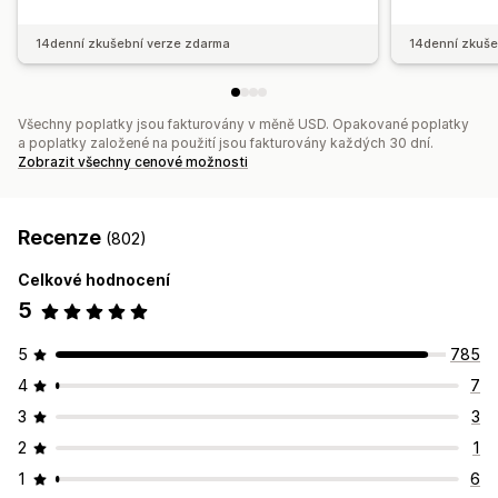
14denní zkušební verze zdarma
14denní zkuše
Všechny poplatky jsou fakturovány v měně USD. Opakované poplatky
a poplatky založené na použití jsou fakturovány každých 30 dní.
Zobrazit všechny cenové možnosti
Recenze
(802)
Celkové hodnocení
5
5
785
4
7
3
3
2
1
1
6