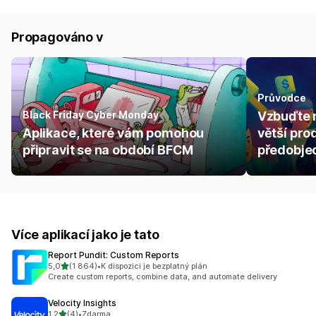
Propagováno v
Průvodce
Black Friday Cyber Monday
Vzbuďte n
Aplikace, které vám pomohou
větší pro
připravit se na období BFCM
předobje
Více aplikací jako je tato
Report Pundit: Custom Reports
z 5 hvězd
5,0
(1 864)
•
K dispozici je bezplatný plán
Celkový počet recenzí: 1864
Create custom reports, combine data, and automate delivery
Velocity Insights
z 5 hvězd
1,2
(4)
•
Zdarma