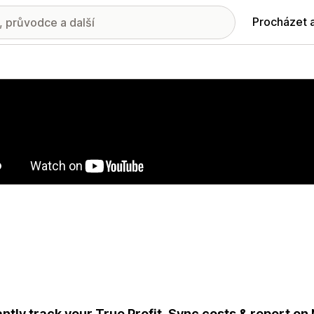
Procházet 
ie propagovaných obrázků
antly track your True Profit. Sync costs & report on N