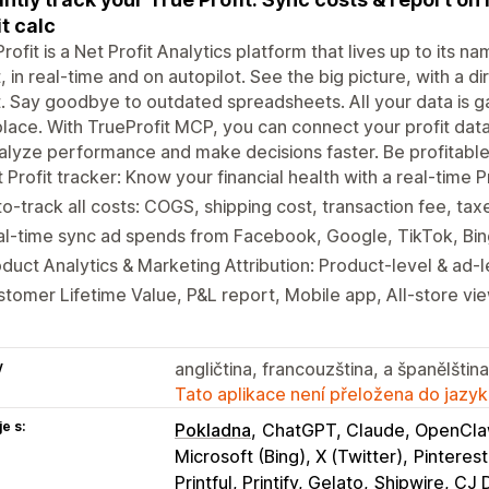
it calc
rofit is a Net Profit Analytics platform that lives up to its n
t, in real-time and on autopilot. See the big picture, with a d
t. Say goodbye to outdated spreadsheets. All your data is g
lace. With TrueProfit MCP, you can connect your profit dat
alyze performance and make decisions faster. Be profitable
 Profit tracker: Know your financial health with a real-time 
o-track all costs: COGS, shipping cost, transaction fee, ta
al-time sync ad spends from Facebook, Google, TikTok, Bi
duct Analytics & Marketing Attribution: Product-level & ad-le
tomer Lifetime Value, P&L report, Mobile app, All-store vi
y
angličtina, francouzština, a španělština
Tato aplikace není přeložena do jazyk
e s:
Pokladna
ChatGPT, Claude, OpenCl
Microsoft (Bing), X (Twitter)
Pinteres
Printful, Printify, Gelato
Shipwire, CJ 