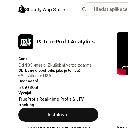
Shopify App Store
Galer
TP: True Profit Analytics
Cena
Od $35 /měsíc. Zkušební verze zdarma.
Oblíbené u obchodů, jako je ten váš
Se sídlem v USA
Hodnocení
5,0
(805)
Vývojář
TrueProfit Real-time Profit & LTV
tracking
Instalovat
Inst