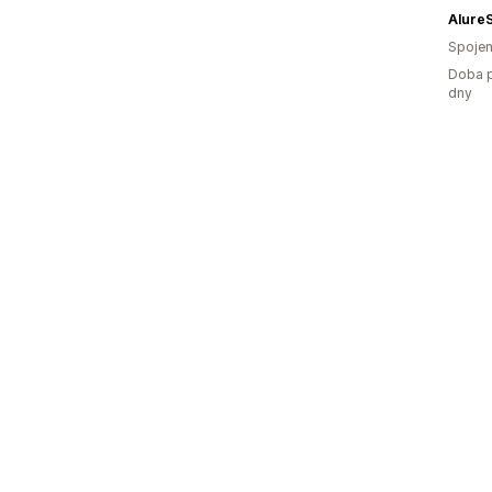
Alure
Spojen
Doba p
dny