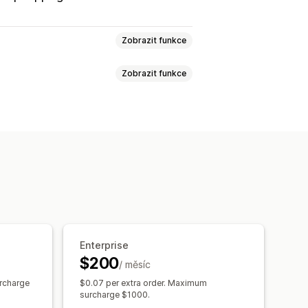
Zobrazit funkce
Zobrazit funkce
událostí
Zobrazení stránky
ákaznických segmentů
e
Sledování výdajů
 na prodané zboží
Vlastní výkazy
dny
ROAS
í nákupů
Analýza trychtýřů
ování pixelů
y pro více obchodů
Vlastní výkazy
Enterprise
 objednávky
Transakce
Zákazníci
vání výkazů
$200
/ měsíc
storických dat
urcharge
$0.07 per extra order. Maximum
surcharge $1000.