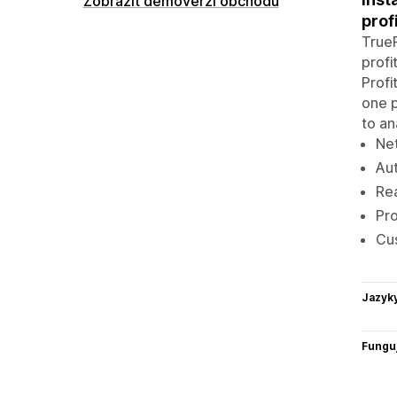
Zobrazit demoverzi obchodu
prof
TrueP
profi
Profi
one p
to an
Net
Aut
Re
Pro
Cus
Jazyk
Funguj