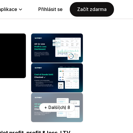
aplikace
Přihlásit se
Začít zdarma
+ Další(ch) 8
et profit, profit & loss, LTV,