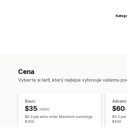
Katego
Cena
Vyberte si tarif, který nejlépe vyhovuje vašemu po
Basic
Advanc
$35
$60
/ měsíc
/
$0.3 per extra order. Maximum surcharge
$0.2 per
$300.
$500.