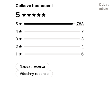
Doba p
Celkové hodnocení
měsíci
5
5
788
4
7
3
3
2
1
1
6
Napsat recenzi
Všechny recenze