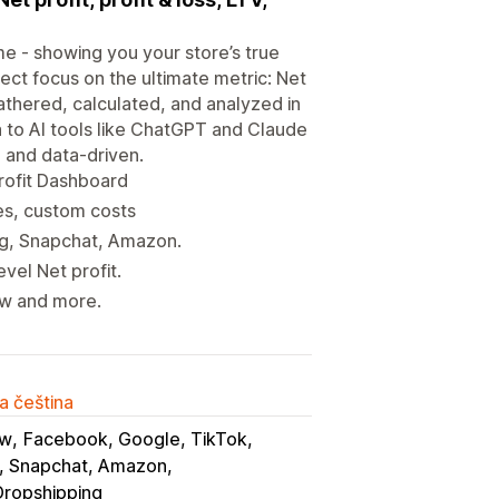
ame - showing you your store’s true
irect focus on the ultimate metric: Net
athered, calculated, and analyzed in
a to AI tools like ChatGPT and Claude
 and data-driven.
Profit Dashboard
xes, custom costs
ng, Snapchat, Amazon.
vel Net profit.
ew and more.
a čeština
aw
Facebook, Google, TikTok
t, Snapchat, Amazon
Dropshipping