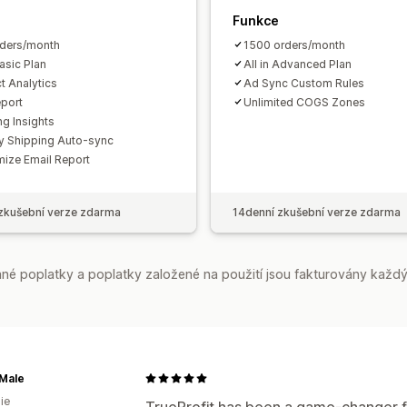
Funkce
ders/month
1500 orders/month
Basic Plan
All in Advanced Plan
t Analytics
Ad Sync Custom Rules
port
Unlimited COGS Zones
ng Insights
y Shipping Auto-sync
ize Email Report
zkušební verze zdarma
14denní zkušební verze zdarma
é poplatky a poplatky založené na použití jsou fakturovány každý
 Male
ie
TrueProfit has been a game-changer fo