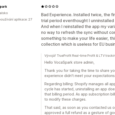
park
alsko
Bad Experience. Installed twice, the f
oužívání aplikace: 27
trial period eventhought I unninstalled 
And when I reinstalled the app my var
no way to refresh the sync without co
something to make your life easier, this
collection which is useless for EU busi
Vývojář TrueProfit Real-time Profit & LTV trac
Hello VocaSpark store admin,
Thank you for taking the time to share yo
experience didn't meet your expectations, 
Regarding billing: Shopify manages all ap
cycle has started, uninstalling an app doe
that billing period. As app subscription b
to modify these charges.
That said, as soon as you contacted us o
approved a full refund as a gesture of goo