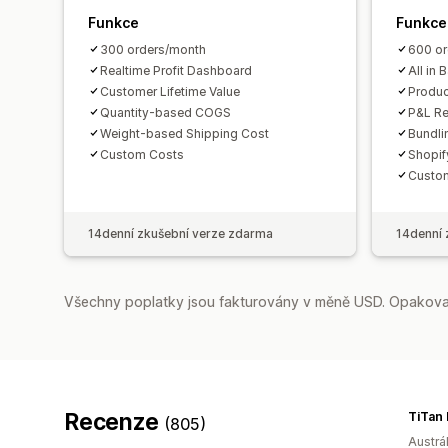
Funkce
Funkce
300 orders/month
600 or
Realtime Profit Dashboard
All in 
Customer Lifetime Value
Produc
Quantity-based COGS
P&L Re
Weight-based Shipping Cost
Bundli
Custom Costs
Shopif
Custom
14denní zkušební verze zdarma
14denní 
Všechny poplatky jsou fakturovány v měně USD. Opakovan
Recenze
TiTan
(805)
Austrál