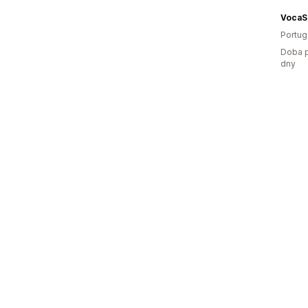
VocaS
Portug
Doba p
dny