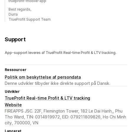
trueprofit-mobile-app
Best regards,
Durra
TrueProfit Support Team
Support
App-support leveres af TrueProfit Real-time Profit & LTV tracking.
Ressourcer
Politik om beskyttelse af persondata
Denne udvikler tilbyder ikke direkte support på Dansk.
Udvikler
TrueProfit Real-time Profit & LTV tracking
Website
FIREAPPS JSC. 22F, Flemington Tower, 182 Le Dai Hanh,, Phu
Tho Ward, TIN: 0314919972, EID: 079211809826, Ho Chi Minh
city, 700000, VN
Lanceret