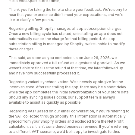
Hello VocaSpark store admin,
Thank you for taking the time to share your feedback. We're sorry to
hear that your experience didn't meet your expectations, and we'd
like to clarify a few points.
Regarding billing: Shopify manages all app subscription charges.
Once a new billing cycle has started, uninstalling an app does not
automatically cancel the charge for that billing period. As app
subscription billing is managed by Shopify, we're unable to modify
these charges.
That said, as soon as you contacted us on June 26, 2026, we
immediately approved a full refund as a gesture of goodwill. As we
weren't able to finalize the refund at that time, we later followed up
and have now successfully processed it.
Regarding variant synchronization: We sincerely apologize for the
inconvenience. After reinstalling the app, there may be a short delay
while the app completes the initial synchronization of your store data.
Should any syncing issues occur, our support team is always
available to assist as quickly as possible.
Regarding VAT: Based on our email conversation, if you're referring to
the VAT collected through Shopify, this information is automatically
synced from your Shopify orders and excluded from the Net Profit
calculation, as it isn't considered business revenue. If you're referring
to a different VAT scenario, we'd be happy to investigate further.