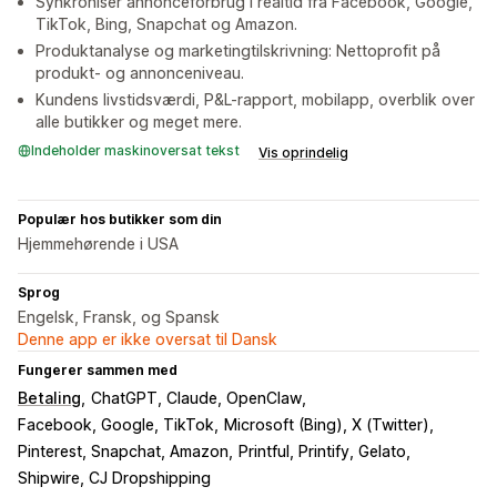
Synkroniser annonceforbrug i realtid fra Facebook, Google,
TikTok, Bing, Snapchat og Amazon.
Produktanalyse og marketingtilskrivning: Nettoprofit på
produkt- og annonceniveau.
Kundens livstidsværdi, P&L-rapport, mobilapp, overblik over
alle butikker og meget mere.
Indeholder maskinoversat tekst
Vis oprindelig
Populær hos butikker som din
Hjemmehørende i USA
Sprog
Engelsk, Fransk, og Spansk
Denne app er ikke oversat til Dansk
Fungerer sammen med
Betaling
ChatGPT, Claude, OpenClaw
Facebook, Google, TikTok
Microsoft (Bing), X (Twitter)
Pinterest, Snapchat, Amazon
Printful, Printify, Gelato
Shipwire, CJ Dropshipping