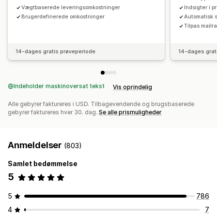
Vægtbaserede leveringsomkostninger
Indsigter i 
Brugerdefinerede omkostninger
Automatisk 
Tilpas mailr
14-dages gratis prøveperiode
14-dages grat
Indeholder maskinoversat tekst
Vis oprindelig
Alle gebyrer faktureres i USD. Tilbagevendende og brugsbaserede
gebyrer faktureres hver 30. dag.
Se alle prismuligheder
Anmeldelser
(803)
Samlet bedømmelse
5
5
786
4
7