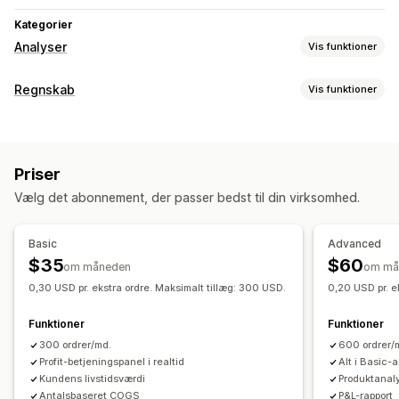
Kategorier
Analyser
Vis funktioner
Kundeadfærd
Regnskab
Vis funktioner
Sporing i realtid
Eventsporing
Sidevisninger
Regnskabsrapporter
Levetidsværdi
Kohorteanalyse
Salg og refusioner
Omsætningsskat
Udgiftssporing
Markedsføring og salg
Priser
Returnering og ombytning
Markedsføringstildeling
Betalingsanalyse
ROAS
Vælg det abonnement, der passer bedst til din virksomhed.
Sporing af kostpris for solgte varer
Tilpassede rapporter
Profitindblik
Købssporing
Tragtanalyse
UTM-sporing
Effektivitetskontrolpanel
Forladt indkøbskurv
Pixelsporing
Basic
Advanced
Finansiel drift
$35
$60
om måneden
om må
Visualiseringer og rapporter
Flere butikker
Multivaluta
Flere kanaler
0,30 USD pr. ekstra ordre. Maksimalt tillæg: 300 USD.
0,20 USD pr. e
Kontrolpanel med analyser
Tilpassede kontrolpaneler
Automatisk datasynkronisering
Rapporter for flere butikker
Tilpassede rapporter
Funktioner
Funktioner
Oversigt over dagligt salg
Ordredetaljer
Transaktioner
Dataeksport
Historisk analyse
Planlægning af rapporter
300 ordrer/md.
600 ordrer/
Kunder
Lagerbeholdning og produkt
Profit-betjeningspanel i realtid
Alt i Basic
Kundens livstidsværdi
Produktanal
Import af historiske data
Antalsbaseret COGS
P&L-rapport