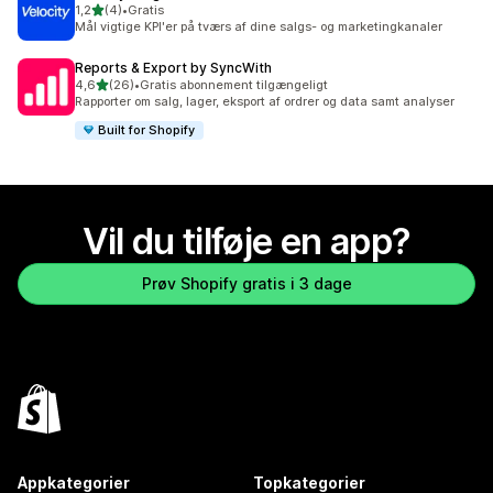
ud af 5 stjerner
1,2
(4)
•
Gratis
4 anmeldelser i alt
Mål vigtige KPI'er på tværs af dine salgs- og marketingkanaler
Reports & Export by SyncWith
ud af 5 stjerner
4,6
(26)
•
Gratis abonnement tilgængeligt
26 anmeldelser i alt
Rapporter om salg, lager, eksport af ordrer og data samt analyser
Built for Shopify
Vil du tilføje en app?
Prøv Shopify gratis i 3 dage
Appkategorier
Topkategorier