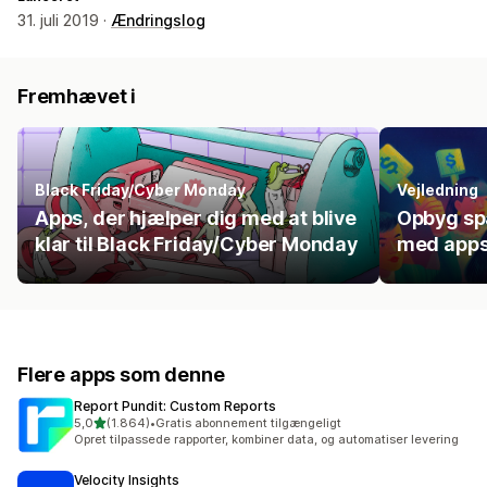
31. juli 2019 ·
Ændringslog
Fremhævet i
Black Friday/Cyber Monday
Vejledning
Apps, der hjælper dig med at blive
Opbyg sp
klar til Black Friday/Cyber Monday
med apps 
Flere apps som denne
Report Pundit: Custom Reports
ud af 5 stjerner
5,0
(1.864)
•
Gratis abonnement tilgængeligt
1864 anmeldelser i alt
Opret tilpassede rapporter, kombiner data, og automatiser levering
Velocity Insights