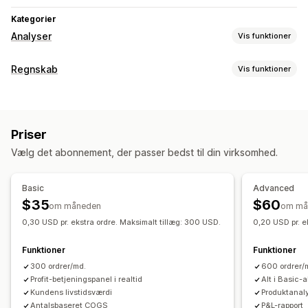
Kategorier
Analyser
Vis funktioner
Kundeadfærd
Regnskab
Vis funktioner
Sporing i realtid
Eventsporing
Sidevisninger
Regnskabsrapporter
Levetidsværdi
Kohorteanalyse
Salg og refusioner
Omsætningsskat
Udgiftssporing
Markedsføring og salg
Priser
Returnering og ombytning
Markedsføringstildeling
Betalingsanalyse
ROAS
Vælg det abonnement, der passer bedst til din virksomhed.
Sporing af kostpris for solgte varer
Tilpassede rapporter
Profitindblik
Købssporing
Tragtanalyse
UTM-sporing
Effektivitetskontrolpanel
Forladt indkøbskurv
Pixelsporing
Basic
Advanced
Finansiel drift
$35
$60
om måneden
om må
Visualiseringer og rapporter
Flere butikker
Multivaluta
Flere kanaler
0,30 USD pr. ekstra ordre. Maksimalt tillæg: 300 USD.
0,20 USD pr. e
Kontrolpanel med analyser
Tilpassede kontrolpaneler
Automatisk datasynkronisering
Rapporter for flere butikker
Tilpassede rapporter
Funktioner
Funktioner
Oversigt over dagligt salg
Ordredetaljer
Transaktioner
Dataeksport
Historisk analyse
Planlægning af rapporter
300 ordrer/md.
600 ordrer/
Kunder
Lagerbeholdning og produkt
Profit-betjeningspanel i realtid
Alt i Basic
Kundens livstidsværdi
Produktanal
Import af historiske data
Antalsbaseret COGS
P&L-rapport