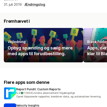
31. juli 2019 ·
Ændringslog
Fremhævet i
Vejledning
Black Frid
Opbyg spænding og sælg mere
Apps, der
med apps til forudbestilling.
klar til 
Flere apps som denne
Report Pundit: Custom Reports
ud af 5 stjerner
5,0
(1.864)
•
Gratis abonnement tilgængeligt
1864 anmeldelser i alt
Opret tilpassede rapporter, kombiner data, og automatiser levering
Velocity Insights