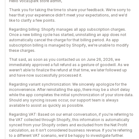
Hello VocaSpark store admin,
Thank you for taking the time to share your feedback. We're sorry to
hear that your experience didn't meet your expectations, and we'd
like to clarify a few points.
Regarding billing: Shopify manages all app subscription charges.
Once a new billing cycle has started, uninstalling an app does not
automatically cancel the charge for that billing period. As app
subscription billing is managed by Shopify, we're unable to modify
these charges.
That said, as soon as you contacted us on June 26, 2026, we
immediately approved a full refund as a gesture of goodwill. As we
weren't able to finalize the refund at that time, we later followed up
and have now successfully processed it.
Regarding variant synchronization: We sincerely apologize for the
inconvenience. After reinstalling the app, there may be a short delay
while the app completes the initial synchronization of your store data.
Should any syncing issues occur, our support team is always
available to assist as quickly as possible.
Regarding VAT: Based on our email conversation, if you're referring to
the VAT collected through Shopify, this information is automatically
synced from your Shopify orders and excluded from the Net Profit
calculation, as it isn't considered business revenue. If you're referring
to a different VAT scenario, we'd be happy to investigate further.