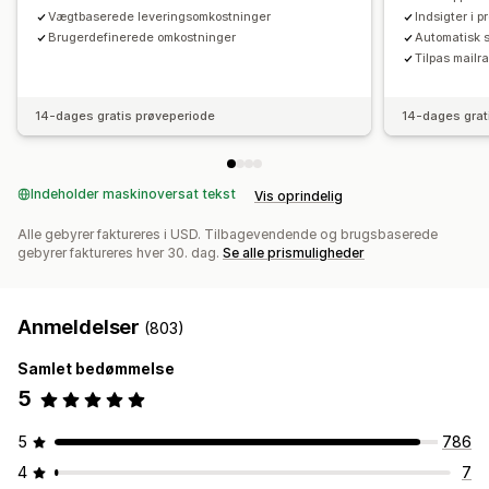
Vægtbaserede leveringsomkostninger
Indsigter i 
Brugerdefinerede omkostninger
Automatisk 
Tilpas mailr
14-dages gratis prøveperiode
14-dages grat
Indeholder maskinoversat tekst
Vis oprindelig
Alle gebyrer faktureres i USD. Tilbagevendende og brugsbaserede
gebyrer faktureres hver 30. dag.
Se alle prismuligheder
Anmeldelser
(803)
Samlet bedømmelse
5
5
786
4
7