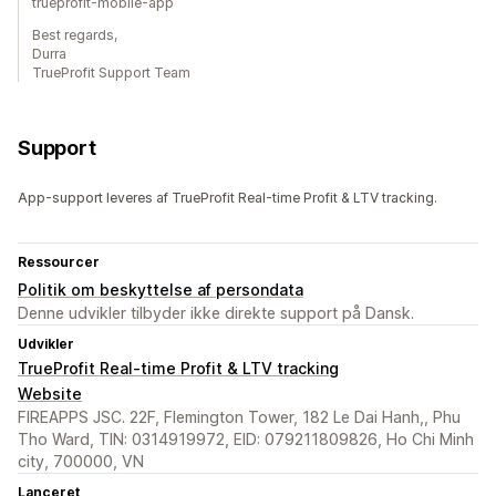
trueprofit-mobile-app
Best regards,
Durra
TrueProfit Support Team
Support
App-support leveres af TrueProfit Real-time Profit & LTV tracking.
Ressourcer
Politik om beskyttelse af persondata
Denne udvikler tilbyder ikke direkte support på Dansk.
Udvikler
TrueProfit Real-time Profit & LTV tracking
Website
FIREAPPS JSC. 22F, Flemington Tower, 182 Le Dai Hanh,, Phu
Tho Ward, TIN: 0314919972, EID: 079211809826, Ho Chi Minh
city, 700000, VN
Lanceret