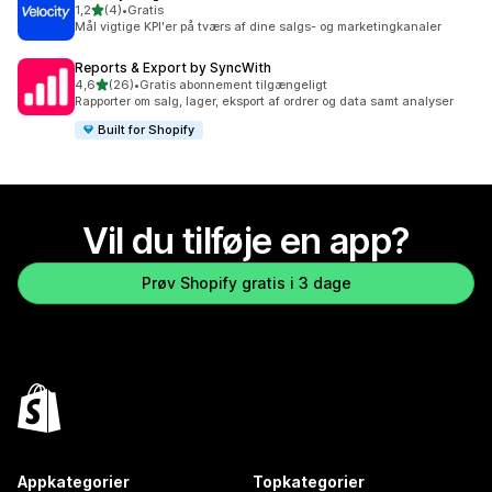
ud af 5 stjerner
1,2
(4)
•
Gratis
4 anmeldelser i alt
Mål vigtige KPI'er på tværs af dine salgs- og marketingkanaler
Reports & Export by SyncWith
ud af 5 stjerner
4,6
(26)
•
Gratis abonnement tilgængeligt
26 anmeldelser i alt
Rapporter om salg, lager, eksport af ordrer og data samt analyser
Built for Shopify
Vil du tilføje en app?
Prøv Shopify gratis i 3 dage
Appkategorier
Topkategorier