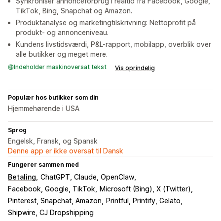
Synkroniser annonceforbrug i realtid fra Facebook, Google,
TikTok, Bing, Snapchat og Amazon.
Produktanalyse og marketingtilskrivning: Nettoprofit på
produkt- og annonceniveau.
Kundens livstidsværdi, P&L-rapport, mobilapp, overblik over
alle butikker og meget mere.
Indeholder maskinoversat tekst
Vis oprindelig
Populær hos butikker som din
Hjemmehørende i USA
Sprog
Engelsk, Fransk, og Spansk
Denne app er ikke oversat til Dansk
Fungerer sammen med
Betaling
ChatGPT, Claude, OpenClaw
Facebook, Google, TikTok
Microsoft (Bing), X (Twitter)
Pinterest, Snapchat, Amazon
Printful, Printify, Gelato
Shipwire, CJ Dropshipping