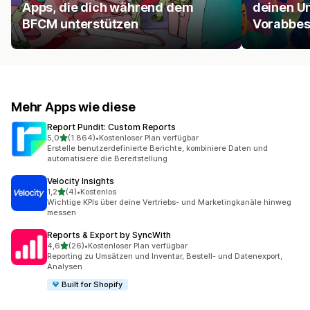
Apps, die dich während dem
deinen Um
BFCM unterstützen
Vorabbes
Mehr Apps wie diese
Report Pundit: Custom Reports
von 5 Sternen
5,0
(1.864)
•
Kostenloser Plan verfügbar
1864 Rezensionen insgesamt
Erstelle benutzerdefinierte Berichte, kombiniere Daten und
automatisiere die Bereitstellung
Velocity Insights
von 5 Sternen
1,2
(4)
•
Kostenlos
4 Rezensionen insgesamt
Wichtige KPIs über deine Vertriebs- und Marketingkanäle hinweg
messen
Reports & Export by SyncWith
von 5 Sternen
4,6
(26)
•
Kostenloser Plan verfügbar
26 Rezensionen insgesamt
Reporting zu Umsätzen und Inventar, Bestell- und Datenexport,
Analysen
Built for Shopify