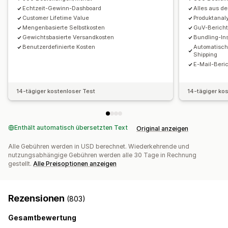
Echtzeit-Gewinn-Dashboard
Alles aus d
Import historischer Daten
Customer Lifetime Value
Produktanal
Mengenbasierte Selbstkosten
GuV-Berich
Gewichtsbasierte Versandkosten
Bundling-In
Benutzerdefinierte Kosten
Automatisch
Shipping
E-Mail-Beri
14-tägiger kostenloser Test
14-tägiger ko
Enthält automatisch übersetzten Text
Original anzeigen
Alle Gebühren werden in USD berechnet. Wiederkehrende und
nutzungsabhängige Gebühren werden alle 30 Tage in Rechnung
gestellt.
Alle Preisoptionen anzeigen
Rezensionen
(803)
Gesamtbewertung