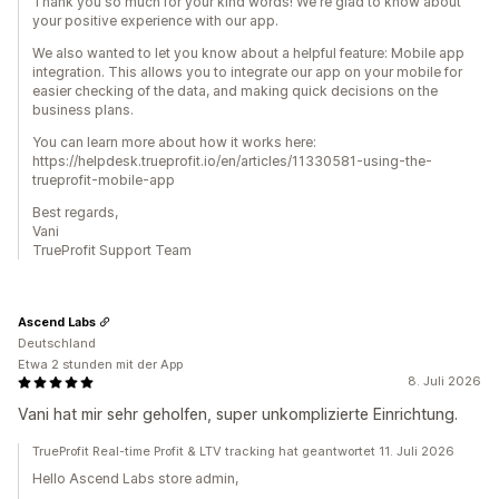
Thank you so much for your kind words! We're glad to know about
your positive experience with our app.
We also wanted to let you know about a helpful feature: Mobile app
integration. This allows you to integrate our app on your mobile for
easier checking of the data, and making quick decisions on the
business plans.
You can learn more about how it works here:
https://helpdesk.trueprofit.io/en/articles/11330581-using-the-
trueprofit-mobile-app
Best regards,
Vani
TrueProfit Support Team
Ascend Labs
Deutschland
Etwa 2 stunden mit der App
8. Juli 2026
Vani hat mir sehr geholfen, super unkomplizierte Einrichtung.
TrueProfit Real-time Profit & LTV tracking hat geantwortet 11. Juli 2026
Hello Ascend Labs store admin,