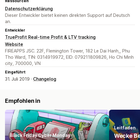
Ressourcen
Datenschutzerklärung
Dieser Entwickler bietet keinen direkten Support auf Deutsch
an.
Entwickler
TrueProfit Real-time Profit & LTV tracking
Website
FIREAPPS JSC. 22F, Flemington Tower, 182 Le Dai Hanh,, Phu
Tho Ward, TIN: 0314919972, EID: 079211809826, Ho Chi Minh
city, 700000, VN
Eingeführt
31. Juli 2019 ·
Changelog
Empfohlen in
Leitfaden
Black Friday Cyber Monday
Wecke Be