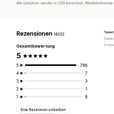
Alle Gebühren werden in USD berechnet. Wiederkehrende 
Rezensionen
Toner
(803)
Deutsc
3 mona
Gesamtbewertung
5
5
786
4
7
3
3
2
1
1
6
Eine Rezension schreiben