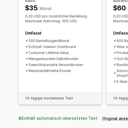
Basic
Advanc
$35
$60
/ Monat
/
0,30 USD pro zusätzlicher Bestellung.
0,20 USD
Maximaler Aufschlag: 300 USD.
Maximale
Umfasst
Umfass
300 Bestellungen/Monat
600 Be
Echtzeit-Gewinn-Dashboard
Alles 
Customer Lifetime Value
Produk
Mengenbasierte Selbstkosten
GuV-Be
Gewichtsbasierte Versandkosten
Bundli
Benutzerdefinierte Kosten
Automa
Shopif
E-Mail
14-tägiger kostenloser Test
14-tägig
Enthält automatisch übersetzten Text
Original anz