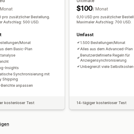
ed
Ultimate
Übersicht über täglichen Umsatz
Best
Berichte für mehrere Shops
Benutzer
$100
 Monat
/ Monat
Kund:innen
Inventar und Produkt
Imp
Historische Analyse
Berichtsplanung
 pro zusätzlicher Bestellung.
0,10 USD pro zusätzlicher Bestel
r Aufschlag: 500 USD.
Maximaler Aufschlag: 700 USD.
t
Umfasst
stellungen/Monat
1.500 Bestellungen/Monat
aus dem Basic-Plan
Alles aus dem Advanced-Plan
tanalyse
Benutzerdefinierte Regeln für
Anzeigensynchronisierung
richt
Unbegrenzt viele Selbstkoste
ng-Insights
tische Synchronisierung mit
y Shipping
-Berichte anpassen
er kostenloser Test
14-tägiger kostenloser Test
eigen