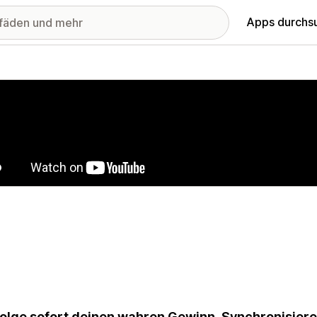
Apps durchs
stellte Bildergalerie
olge sofort deinen wahren Gewinn. Synchronisiere