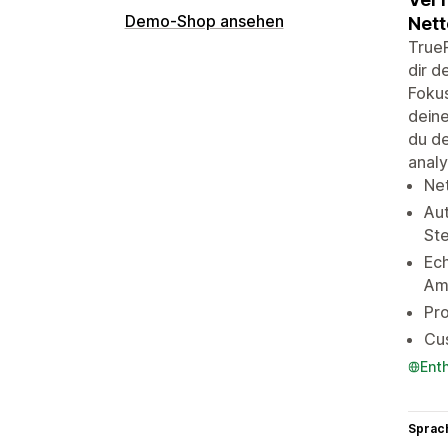
Demo-Shop ansehen
Nett
TrueP
dir d
Fokus
deine
du d
analy
Net
Aut
Ste
Ec
Am
Pro
Cus
Ent
Sprac