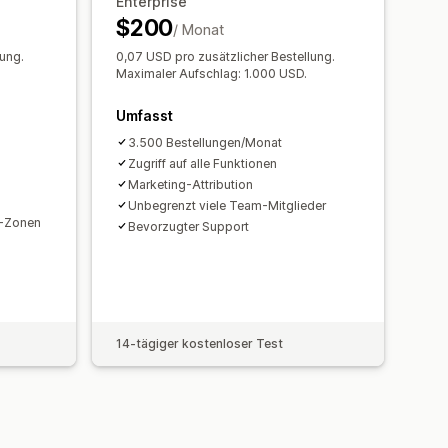
Enterprise
elldetails
Transaktionen
definierte Berichte
Datenexport
$200
/ Monat
ort historischer Daten
lung.
0,07 USD pro zusätzlicher Bestellung.
Maximaler Aufschlag: 1.000 USD.
Umfasst
3.500 Bestellungen/Monat
Zugriff auf alle Funktionen
Marketing-Attribution
Unbegrenzt viele Team-Mitglieder
n-Zonen
Bevorzugter Support
14-tägiger kostenloser Test