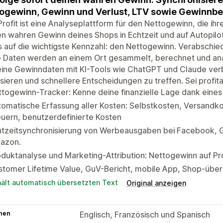
ogewinn, Gewinn und Verlust, LTV sowie Gewinn
rofit ist eine Analyseplattform für den Nettogewinn, die ih
en wahren Gewinn deines Shops in Echtzeit und auf Autopilo
 auf die wichtigste Kennzahl: den Nettogewinn. Verabschied
 Daten werden an einem Ort gesammelt, berechnet und anal
eine Gewinndaten mit KI-Tools wie ChatGPT und Claude ver
sieren und schnellere Entscheidungen zu treffen. Sei profi
togewinn-Tracker: Kenne deine finanzielle Lage dank eine
omatische Erfassung aller Kosten: Selbstkosten, Versandk
uern, benutzerdefinierte Kosten
htzeitsynchronisierung von Werbeausgaben bei Facebook, G
azon.
duktanalyse und Marketing-Attribution: Nettogewinn auf P
tomer Lifetime Value, GuV-Bericht, mobile App, Shop-über
hält automatisch übersetzten Text
Original anzeigen
hen
Englisch, Französisch und Spanisch