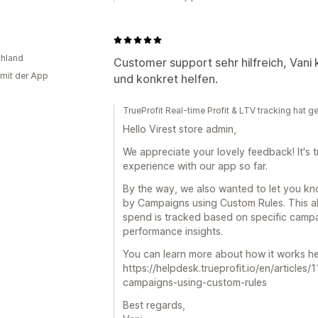
hland
Customer support sehr hilfreich, Vani 
 mit der App
und konkret helfen.
TrueProfit Real-time Profit & LTV tracking hat g
Hello Virest store admin,
We appreciate your lovely feedback! It's 
experience with our app so far.
By the way, we also wanted to let you kn
by Campaigns using Custom Rules. This a
spend is tracked based on specific campa
performance insights.
You can learn more about how it works he
https://helpdesk.trueprofit.io/en/articl
campaigns-using-custom-rules
Best regards,