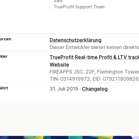
Vani
TrueProfit Support Team
urcen
Datenschutzerklärung
Dieser Entwickler bietet keinen direk
kler
TrueProfit Real-time Profit & LTV trac
Website
FIREAPPS JSC. 22F, Flemington Tower,
TIN: 0314919972, EID: 079211809826,
ührt
31. Juli 2019 ·
Changelog