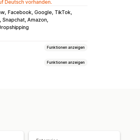
auf Deutsch vorhanden.
aw
Facebook, Google, TikTok
t, Snapchat, Amazon
Dropshipping
Funktionen anzeigen
Funktionen anzeigen
Seitenaufrufe
Lifetime Value (LTV)
tzsteuer
Kosten-Tracking
Tracking
ysen
ROAS
Gewinneinblicke
ance-Dashboard
-Tracking
acking
Mehrere Kanäle
rte Dashboards