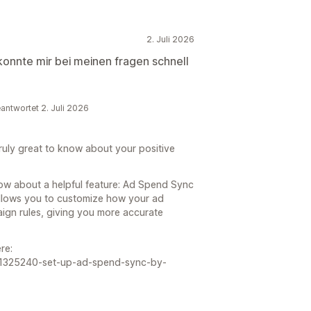
2. Juli 2026
konnte mir bei meinen fragen schnell
eantwortet 2. Juli 2026
truly great to know about your positive
ow about a helpful feature: Ad Spend Sync
llows you to customize how your ad
ign rules, giving you more accurate
re:
es/11325240-set-up-ad-spend-sync-by-