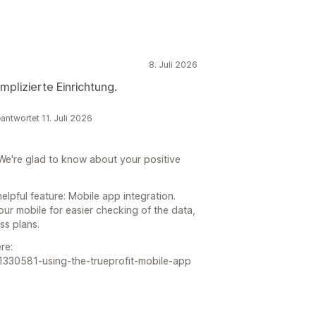
8. Juli 2026
mplizierte Einrichtung.
eantwortet 11. Juli 2026
We're glad to know about your positive
lpful feature: Mobile app integration.
our mobile for easier checking of the data,
ss plans.
re:
s/11330581-using-the-trueprofit-mobile-app