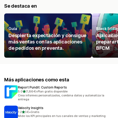
Se destaca en
Guía
Black Frida
Despierta expectación y consigue
Aplicacio
más ventas con las aplicaciones
preparar
de pedidos en preventa.
BFCM
Más aplicaciones como esta
Report Pundit: Custom Reports
de 5 estrellas
5.0
(1,864)
•
Plan gratis disponible
1864 reseñas en total
Crea informes personalizados, combina datos y automatiza la
entrega
Velocity Insights
de 5 estrellas
1.2
(4)
•
Gratis
4 reseñas en total
Mide los KPI principales en tus canales de ventas y marketing