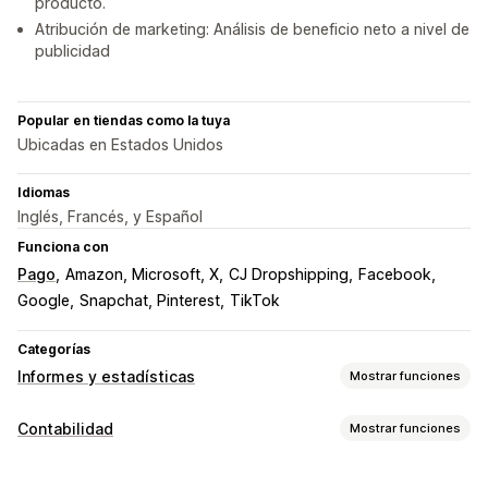
producto.
Atribución de marketing: Análisis de beneficio neto a nivel de
publicidad
Popular en tiendas como la tuya
Ubicadas en Estados Unidos
Idiomas
Inglés, Francés, y Español
Funciona con
Pago
Amazon, Microsoft, X
CJ Dropshipping
Facebook
Google
Snapchat, Pinterest
TikTok
Categorías
Informes y estadísticas
Mostrar funciones
Comportamiento de los clientes
Contabilidad
Mostrar funciones
Seguimiento en tiempo real
Seguimiento de eventos
Informes financieros
Visitas de páginas
Valor vitalicio (LTV)