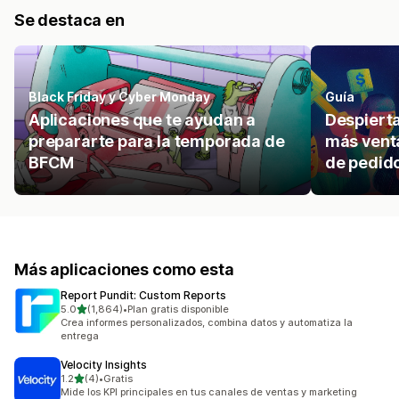
Se destaca en
Black Friday y Cyber Monday
Guía
Aplicaciones que te ayudan a
Despiert
prepararte para la temporada de
más venta
BFCM
de pedido
Más aplicaciones como esta
Report Pundit: Custom Reports
de 5 estrellas
5.0
(1,864)
•
Plan gratis disponible
1864 reseñas en total
Crea informes personalizados, combina datos y automatiza la
entrega
Velocity Insights
de 5 estrellas
1.2
(4)
•
Gratis
4 reseñas en total
Mide los KPI principales en tus canales de ventas y marketing