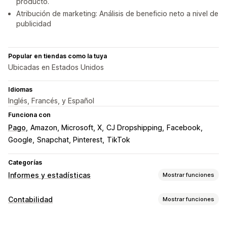
producto.
Atribución de marketing: Análisis de beneficio neto a nivel de
publicidad
Popular en tiendas como la tuya
Ubicadas en Estados Unidos
Idiomas
Inglés, Francés, y Español
Funciona con
Pago
Amazon, Microsoft, X
CJ Dropshipping
Facebook
Google
Snapchat, Pinterest
TikTok
Categorías
Informes y estadísticas
Mostrar funciones
Comportamiento de los clientes
Contabilidad
Mostrar funciones
Seguimiento en tiempo real
Seguimiento de eventos
Informes financieros
Visitas de páginas
Valor vitalicio (LTV)