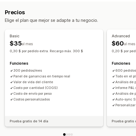
Ventas y reembolsos
Impuesto sobre las ventas
Análisis de cohortes
Precios
Seguimiento de gastos
Devoluciones y cambios
Marketing y ventas
Elige el plan que mejor se adapte a tu negocio.
Seguimiento de COGS
Informes personalizados
Atribución de marketing
Informes y estadísticas de pago
Panel de control de rendimiento
ROAS
Información útil de ganancias
Basic
Advanced
Operaciones financieras
Seguimiento de compra
Análisis de embudo
$35
$60
al mes
al mes
Múltiples tiendas
Múltiples monedas
Multicanal
Seguimiento de UTM
Carrito abandonado
0,30 $ por pedido extra. Recargo máx. 300 $
0,20 $ por ped
Seguimiento con píxel
Sincronización de datos automatizada
Funciones
Funciones
Resumen de ventas diarias
Detalles del pedido
Imágenes e informes
300 pedidos/mes
600 pedido
Transacciones
Clientes
Inventario y producto
Panel de control de informes y estadísticas
Panel de ganancias en tiempo real
Todo en el p
Valor de vida del cliente
Análisis de 
Importación de datos históricos
Paneles de control personalizados
Costo por cantidad (COGS)
Informe P&L 
Informes de múltiples tiendas
Informes personalizados
Costo de envío por peso
Análisis de
Costos personalizados
Auto-sync S
Exportación de datos
Análisis históricos
Personalizar
Cronogramas de informes
Prueba gratis de 14 día
Prueba gratis 