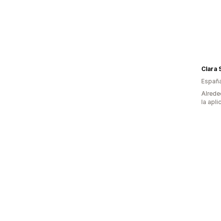
Clara 
Españ
Alrede
la apli