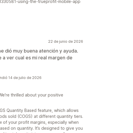
s/11330581-using-the-trueprofit-mobile-app
22 de junio de 2026
me dió muy buena atención y ayuda.
 a ver cual es mi real margen de
ondió 14 de julio de 2026
're thrilled about your positive
OGS Quantity Based feature, which allows
s sold (COGS) at different quantity tiers.
w of your profit margins, especially when
ased on quantity. It’s designed to give you