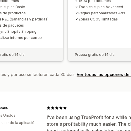
edidos/mes
1500 pedidos/mes
n el plan Basic
Todo en el plan Advanced
is de productos
Reglas personalizadas Ads
e P&L (ganancias y pérdidas)
Zonas COGS ilimitadas
is de paquetes
ync Shopify Shipping
alizar informe por correo
ratis de 14 día
Prueba gratis de 14 día
tes y por uso se facturan cada 30 días.
Ver todas las opciones de
Smile
s Unidos
I've been using TrueProfit for a while
s usando la aplicación
store's profitability much easier. The d
how it automatically calculates key met