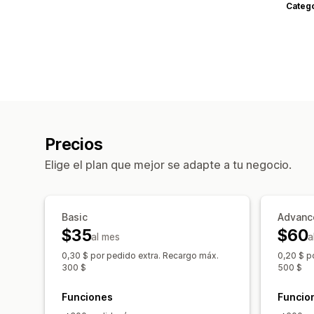
Categ
Precios
Elige el plan que mejor se adapte a tu negocio.
Basic
Advanc
$35
$60
al mes
a
0,30 $ por pedido extra. Recargo máx.
0,20 $ p
300 $
500 $
Funciones
Funcio