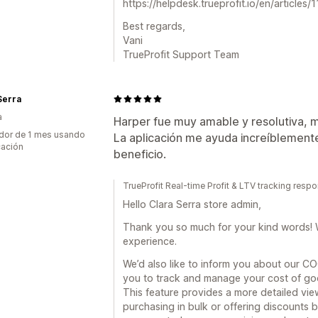
https://helpdesk.trueprofit.io/en/article
Best regards,
Vani
TrueProfit Support Team
Serra
a
Harper fue muy amable y resolutiva, 
dor de 1 mes usando
La aplicación me ayuda increíblemente
cación
beneficio.
TrueProfit Real-time Profit & LTV tracking resp
Hello Clara Serra store admin,
Thank you so much for your kind words! We
experience.
We’d also like to inform you about our C
you to track and manage your cost of good
This feature provides a more detailed vie
purchasing in bulk or offering discounts b