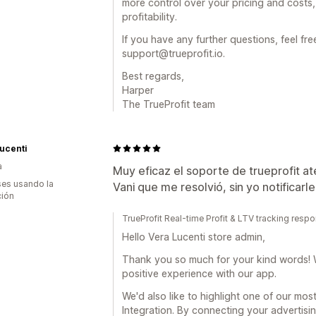
more control over your pricing and costs, 
profitability.
If you have any further questions, feel free
support@trueprofit.io.
Best regards,
Harper
The TrueProfit team
ucenti
a
Muy eficaz el soporte de trueprofit a
es usando la
Vani que me resolvió, sin yo notificarle
ción
TrueProfit Real-time Profit & LTV tracking resp
Hello Vera Lucenti store admin,
Thank you so much for your kind words! W
positive experience with our app.
We'd also like to highlight one of our mo
Integration. By connecting your advertisin