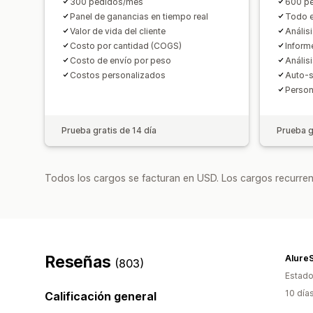
300 pedidos/mes
600 p
Panel de ganancias en tiempo real
Todo e
Valor de vida del cliente
Anális
Costo por cantidad (COGS)
Inform
Costo de envío por peso
Anális
Costos personalizados
Auto-s
Person
Prueba gratis de 14 día
Prueba g
Todos los cargos se facturan en USD. Los cargos recurren
Reseñas
Alure
(803)
Estado
10 día
Calificación general