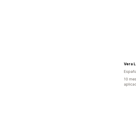
Vera L
Españ
10 mes
aplica