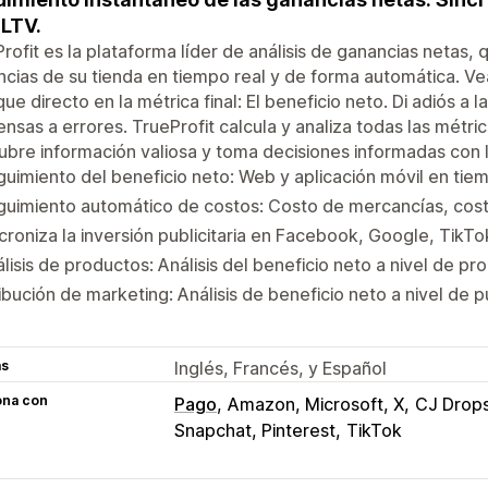
 LTV.
rofit es la plataforma líder de análisis de ganancias netas,
cias de su tienda en tiempo real y de forma automática. V
ue directo en la métrica final: El beneficio neto. Di adiós a 
nsas a errores. TrueProfit calcula y analiza todas las métric
bre información valiosa y toma decisiones informadas con lo
uimiento del beneficio neto: Web y aplicación móvil en tiem
uimiento automático de costos: Costo de mercancías, cost
croniza la inversión publicitaria en Facebook, Google, TikTok
lisis de productos: Análisis del beneficio neto a nivel de pr
ibución de marketing: Análisis de beneficio neto a nivel de p
as
Inglés, Francés, y Español
ona con
Pago
Amazon, Microsoft, X
CJ Drops
Snapchat, Pinterest
TikTok