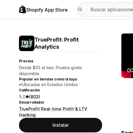
Shopify App Store
Galer
TrueProfit: Profit
Analytics
Precios
Desde $35 al mes. Prueba gratis
disponible.
Popular en tiendas como la tuya
Ubicadas en Estados Unidos
Calificación
5,0
(803)
Desarrollador
TrueProfit Real-time Profit & LTV
tracking
Instalar
Segu