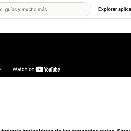
Explorar aplic
ía de imágenes destacadas
imiento instantáneo de las ganancias netas. Sincr