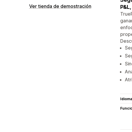
Ver tienda de demostración
P&L,
TrueP
ganan
enfoq
prope
Descu
Seg
Seg
Sin
Aná
Atr
Idiom
Funci