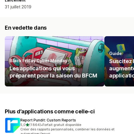
Lancement
31 juillet 2019
En vedette dans
Guide
Black Friday Cyber Monday
Suscitez 
Les applications qui vous
augmente
préparent pour la saison du BFCM
applicat
Plus d’applications comme celle-ci
Report Pundit: Custom Reports
étoile(s) sur 5
5,0
(1 864)
•
Forfait gratuit disponible
1864 avis au total
Créer des rapports personnalisés, combiner les données et
automatiser l’envoi