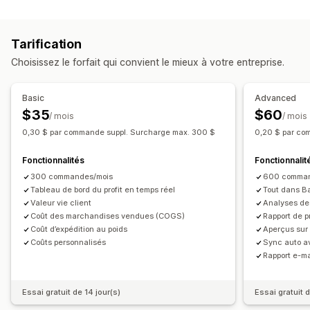
Rapports financiers
Valeur vie client (LTV)
Analyse de cohorte
Ventes et remboursements
Taxe de vente
Marketing et ventes
Tarification
Suivi des dépenses
Retours et échanges
Suivi du CMV
Attribution marketing
Analyse des données de paiement
Choisissez le forfait qui convient le mieux à votre entreprise.
Rapports personnalisés
Retour sur investissement publicitaire (ROAS)
Tableau de bord des performances
Informations sur les bénéfices
Suivi des achats
Basic
Advanced
Opérations financières
Analyse de l’entonnoir
Suivi UTM
Panier abandonné
$35
$60
/ mois
/ mois
Boutiques multiples
Devises multiples
Multicanal
Suivi de pixel
0,30 $ par commande suppl. Surcharge max. 300 $
0,20 $ par co
Synchronisation automatique des données
Supports visuels et rapports
Fonctionnalités
Fonctionnalit
Résumé des ventes quotidiennes
Détails des commandes
Tableau de bord des analyses de données
300 commandes/mois
600 comman
Transactions
Clients
Stock et produit
Tableaux de bord personnalisés
Tableau de bord du profit en temps réel
Tout dans B
Valeur vie client
Analyses de
Importation de l’historique des données
Rapports multi-boutiques
Rapports personnalisés
Coût des marchandises vendues (COGS)
Rapport de pr
Exportation des données
Analyse de l’historique
Coût d’expédition au poids
Aperçus sur
Coûts personnalisés
Sync auto a
Planification des rapports
Rapport e-ma
Essai gratuit de 14 jour(s)
Essai gratuit d