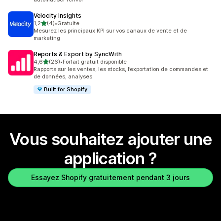
Velocity Insights
étoile(s) sur 5
1,2
(4)
•
Gratuite
4 avis au total
Mesurez les principaux KPI sur vos canaux de vente et de
marketing
Reports & Export by SyncWith
étoile(s) sur 5
4,6
(26)
•
Forfait gratuit disponible
26 avis au total
Rapports sur les ventes, les stocks, l’exportation de commandes et
de données, analyses
Built for Shopify
Vous souhaitez ajouter une
application ?
Essayez Shopify gratuitement pendant 3 jours