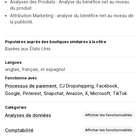
Analyses des Produits : Analyse du bénéfice net au niveau
du produit.
Attribution Marketing : analyse du bénéfice net au niveau de
la publicité.
Populaires auprès des boutiques similaires à la vôtre
Basées aux États-Unis
Langues
anglais, français, et espagnol
Fonctionne avec
Processus de paiement
CJ Dropshipping
Facebook
Google
Pinterest
Snapchat, Amazon, X, Microsoft
TikTok
Catégories
Analyses de données
Afficher les fonctionnalités
Comportement du client
Comptabilité
Afficher les fonctionnalités
Suivi en temps réel
Suivi de l’événement
Pages vues