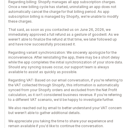
Regarding billing: Shopify manages all app subscription charges.
Once a new billing cycle has started, uninstalling an app does not
automatically cancel the charge for that billing period. As app
subscription billing is managed by Shopify, we're unable to modify
these charges.
That said, as soon as you contacted us on June 26, 2026, we
immediately approved a full refund as a gesture of goodwill. As we
weren't able to finalize the refund at that time, we later followed up
and have now successfully processed it.
Regarding variant synchronization: We sincerely apologize for the
inconvenience. After reinstalling the app, there may be a short delay
while the app completes the initial synchronization of your store data.
Should any syncing issues occur, our support team is always
available to assist as quickly as possible.
Regarding VAT: Based on our email conversation, if you're referring to
the VAT collected through Shopify, this information is automatically
synced from your Shopify orders and excluded from the Net Profit
calculation, as it isn't considered business revenue. If you're referring
to a different VAT scenario, we'd be happy to investigate further.
We also reached out by email to better understand your VAT concern
but weren't able to gather additional details.
We appreciate you taking the time to share your experience and
remain available if you'd like to continue the conversation.