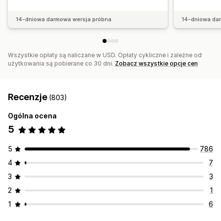
14-dniowa darmowa wersja próbna
14-dniowa da
Wszystkie opłaty są naliczane w USD. Opłaty cykliczne i zależne od
użytkowania są pobierane co 30 dni.
Zobacz wszystkie opcje cen
Recenzje
(803)
Ogólna ocena
5
5
786
4
7
3
3
2
1
1
6