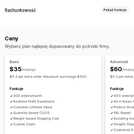
Zachowanie klientów
Rachunkowość
Pokaż funkcje
Śledzenie w czasie rzeczywistym
Śledzenie wydarzeń
Raporty finansowe
Wyświetlenia strony
Długookresowa wartość klienta (LTV)
Sprzedaż i zwroty kosztów
Podatek od sprzedaży
Analizy kohorty
Ceny
Śledzenie wydatków
Zwroty i wymiany
Śledzenie COGS
Marketing i sprzedaż
Wybierz plan najlepiej dopasowany do potrzeb firmy.
Niestandardowe raporty
Pulpit wydajności
Atrybucja marketingowa
Analizy realizacji zakupu
ROAS
Operacje finansowe
Analizy profilu
Śledzenie zakupu
Analiza lejka
Basic
Advanced
Wiele sklepów
Wiele walut
Wiele kanałów
Śledzenie UTM
Porzucony koszyk
$35
$60
/miesiąc
/miesi
Śledzenie za pomocą piksela
$0.3 per extra order. Maximum surcharge $300.
$0.2 per extr
Automatyczna synchronizacja danych
Podsumowanie dziennej sprzedaży
Materiały wizualne i raporty
Funkcje
Funkcje
Szczegóły zamówienia
Transakcje
Klienci
Analizy pulpitu
Niestandardowe pulpity
300 orders/month
600 orders/
Zapasy i produkty
Archiwalne dane dotyczące importu
Raporty dotyczące wielu sklepów
Realtime Profit Dashboard
All in Basic 
Customer Lifetime Value
Product Anal
Niestandardowe raporty
Eksport danych
Dane archiwalne
Quantity-based COGS
P&L Report
Planowanie raportów
Weight-based Shipping Cost
Bundling Ins
Custom Costs
Shopify Shi
Customize E