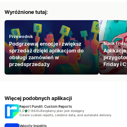
Wyróżnione tutaj:
Przewodnik
Podgrzewaj emocje i zwiększ
Black Frid
sprzedaż dzięki aplikacjom do
Aplikacje
obsługi zamówień w
przygoto
przedsprzedaży
Friday i
Więcej podobnych aplikacji
Report Pundit: Custom Reports
na 5 gwiazdek
5,0
(1 864)
•
Bezpłatny plan jest dostępny
Łączna liczba recenzji: 1864
Create custom reports, combine data, and automate delivery
Velocity Insights