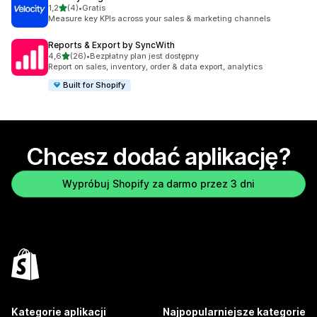
na 5 gwiazdek
1,2
(4)
•
Gratis
Łączna liczba recenzji: 4
Measure key KPIs across your sales & marketing channels
Reports & Export by SyncWith
na 5 gwiazdek
4,6
(26)
•
Bezpłatny plan jest dostępny
Łączna liczba recenzji: 26
Report on sales, inventory, order & data export, analytics
Built for Shopify
Chcesz dodać aplikację?
Wypróbuj Shopify za darmo przez 3 dni
Kategorie aplikacji
Najpopularniejsze kategorie