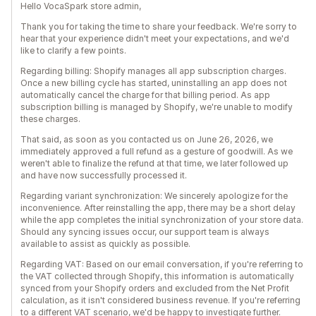
Hello VocaSpark store admin,
Thank you for taking the time to share your feedback. We're sorry to
hear that your experience didn't meet your expectations, and we'd
like to clarify a few points.
Regarding billing: Shopify manages all app subscription charges.
Once a new billing cycle has started, uninstalling an app does not
automatically cancel the charge for that billing period. As app
subscription billing is managed by Shopify, we're unable to modify
these charges.
That said, as soon as you contacted us on June 26, 2026, we
immediately approved a full refund as a gesture of goodwill. As we
weren't able to finalize the refund at that time, we later followed up
and have now successfully processed it.
Regarding variant synchronization: We sincerely apologize for the
inconvenience. After reinstalling the app, there may be a short delay
while the app completes the initial synchronization of your store data.
Should any syncing issues occur, our support team is always
available to assist as quickly as possible.
Regarding VAT: Based on our email conversation, if you're referring to
the VAT collected through Shopify, this information is automatically
synced from your Shopify orders and excluded from the Net Profit
calculation, as it isn't considered business revenue. If you're referring
to a different VAT scenario, we'd be happy to investigate further.