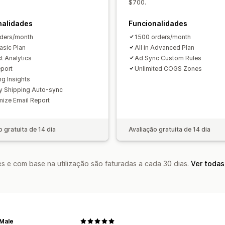
$700.
nalidades
Funcionalidades
ders/month
1500 orders/month
Basic Plan
All in Advanced Plan
t Analytics
Ad Sync Custom Rules
port
Unlimited COGS Zones
ng Insights
y Shipping Auto-sync
ize Email Report
o gratuita de 14 dia
Avaliação gratuita de 14 dia
s e com base na utilização são faturadas a cada 30 dias.
Ver todas
 Male