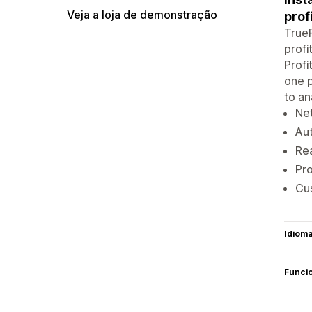
Veja a loja de demonstração
prof
TrueP
profi
Profi
one p
to an
Net
Aut
Re
Pro
Cus
Idiom
Funci