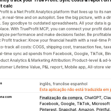
it calc
rofit is a Net Profit Analytics platform that lives up to its n
t, in real-time and on autopilot. See the big picture, with a d
t. Say goodbye to outdated spreadsheets. All your data is g
lace. With TrueProfit MCP, you can connect your profit dat
alyze performance and make decisions faster. Be profitable
 Profit tracker: Know your financial health with a real-time 
o-track all costs: COGS, shipping cost, transaction fee, ta
al-time sync ad spends from Facebook, Google, TikTok, Bi
duct Analytics & Marketing Attribution: Product-level & ad-le
tomer Lifetime Value, P&L report, Mobile app, All-store vi
as
inglês, francêse espanhol
Esta aplicação não está traduzida em
ona com
Finalização da compra
ChatGPT, Cla
Facebook, Google, TikTok
Microsoft 
Pinterest, Snapchat, Amazon
Printful