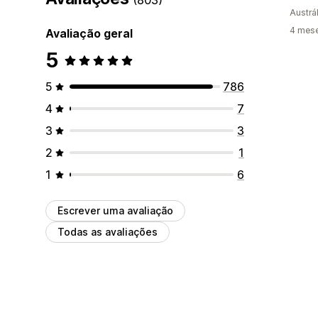
Austrál
4 mese
Avaliação geral
5
5
786
4
7
3
3
2
1
1
6
Escrever uma avaliação
Todas as avaliações