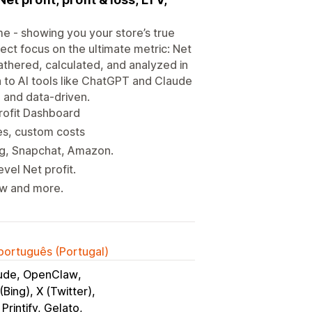
ame - showing you your store’s true
irect focus on the ultimate metric: Net
athered, calculated, and analyzed in
a to AI tools like ChatGPT and Claude
 and data-driven.
Profit Dashboard
xes, custom costs
ng, Snapchat, Amazon.
vel Net profit.
ew and more.
 português (Portugal)
ude, OpenClaw
(Bing), X (Twitter)
, Printify, Gelato