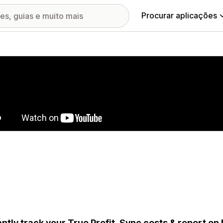
Procurar aplicações
ia de imagens em destaque
antly track your True Profit. Sync costs & report on N