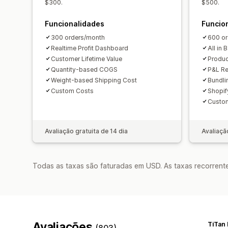
$300.
$500.
Funcionalidades
Funcio
300 orders/month
600 or
Realtime Profit Dashboard
All in 
Customer Lifetime Value
Produc
Quantity-based COGS
P&L Re
Weight-based Shipping Cost
Bundli
Custom Costs
Shopif
Custom
Avaliação gratuita de 14 dia
Avaliaçã
Todas as taxas são faturadas em USD. As taxas recorrente
Avaliações
TiTan
(803)