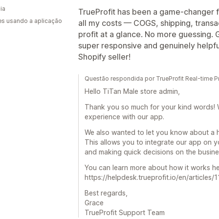
ia
TrueProfit has been a game-changer fo
s usando a aplicação
all my costs — COGS, shipping, transa
profit at a glance. No more guessing.
super responsive and genuinely helpfu
Shopify seller!
Questão respondida por TrueProfit Real-time Pr
Hello TiTan Male store admin,
Thank you so much for your kind words! 
experience with our app.
We also wanted to let you know about a he
This allows you to integrate our app on y
and making quick decisions on the busine
You can learn more about how it works he
https://helpdesk.trueprofit.io/en/article
Best regards,
Grace
TrueProfit Support Team