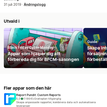
31 juli 2019 ·
Ändringslogg
Utvald i
Guide
Black Friday Cyber Monday
Skapa in
Appar som hjälper dig att
försäljni
förbereda dig för BFCM-säsongen
förbestäl
Fler appar som den här
Report Pundit: Custom Reports
av 5 stjärnor
5,0
(1 864)
•
Gratisplan tillgänglig
1864 recensioner totalt
Skapa anpassade rapporter, kombinera data och automatisera
leveranser