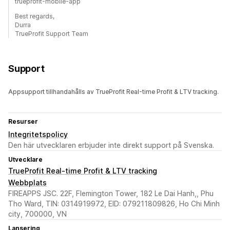
trueprofit-mobile-app
Best regards,
Durra
TrueProfit Support Team
Support
Appsupport tillhandahålls av TrueProfit Real-time Profit & LTV tracking.
Resurser
Integritetspolicy
Den här utvecklaren erbjuder inte direkt support på Svenska.
Utvecklare
TrueProfit Real-time Profit & LTV tracking
Webbplats
FIREAPPS JSC. 22F, Flemington Tower, 182 Le Dai Hanh,, Phu
Tho Ward, TIN: 0314919972, EID: 079211809826, Ho Chi Minh
city, 700000, VN
Lansering