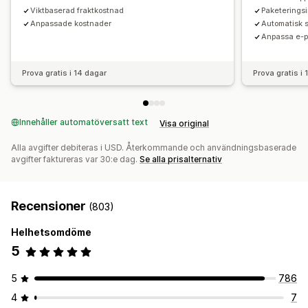
Viktbaserad fraktkostnad
Paketeringsi
Anpassade kostnader
Automatisk s
Anpassa e-p
Prova gratis i 14 dagar
Prova gratis i
Innehåller automatöversatt text
Visa original
Alla avgifter debiteras i USD. Återkommande och användningsbaserade
avgifter faktureras var 30:e dag.
Se alla prisalternativ
Recensioner
(803)
Helhetsomdöme
5
5
786
4
7