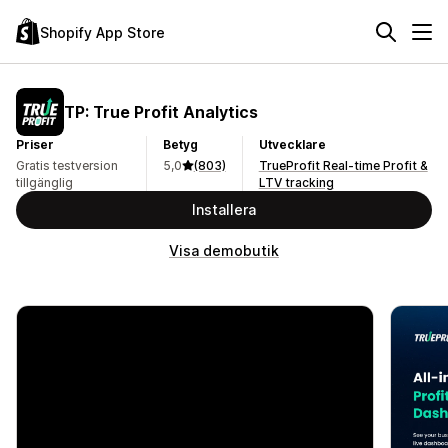
Shopify App Store
TP: True Profit Analytics
Priser
Betyg
Utvecklare
Gratis testversion
5,0
(803)
TrueProfit Real-time Profit &
tillgänglig
LTV tracking
Installera
Visa demobutik