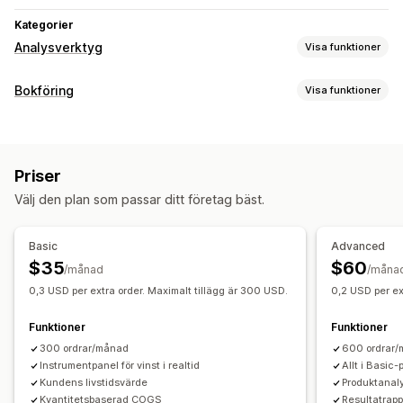
Kategorier
Analysverktyg
Visa funktioner
Kundbeteende
Bokföring
Visa funktioner
Spårning i realtid
Händelsespårning
Sidvisningar
Ekonomiska rapporter
Livstidsvärde (LTV)
Kohortanalys
Försäljningar och återbetalningar
Omsättningsskatt
Marknadsföring och försäljning
Priser
Utgiftsspårning
Returer och byten
Marknadsföringsattribuering
Kassaanalys
ROAS
Välj den plan som passar ditt företag bäst.
Spårning av kostnad för sålda varor (COGS)
Vinstinsikter
Inköpsspårning
Trattanalys
UTM-spårning
Anpassade rapporter
Instrumentpanel för prestanda
Övergivna varukorgar
Pixelspårning
Basic
Advanced
Finansiella affärer
$35
$60
/månad
/måna
Diagram och rapporter
Flera butiker
Flera valutor
Multi-channel
0,3 USD per extra order. Maximalt tillägg är 300 USD.
0,2 USD per ex
Analyspanel
Anpassade instrumentpaneler
Automatiserad datasynkronisering
Rapporter från flera butiker
Anpassade rapporter
Funktioner
Funktioner
Daglig försäljningssammanfattning
Orderinformation
Dataexport
Historikanalys
Rapportschemaläggning
300 ordrar/månad
600 ordrar
Transaktioner
Kunder
Lager och produkt
Instrumentpanel för vinst i realtid
Allt i Basic
Kundens livstidsvärde
Produktanal
Import av historikdata
Kvantitetsbaserad COGS
Resultatrapp