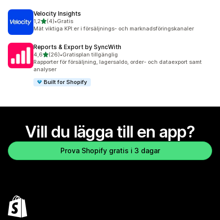
Velocity Insights
av 5 stjärnor
1,2
(4)
•
Gratis
4 recensioner totalt
Mät viktiga KPI:er i försäljnings- och marknadsföringskanaler
Reports & Export by SyncWith
av 5 stjärnor
4,6
(26)
•
Gratisplan tillgänglig
26 recensioner totalt
Rapporter för försäljning, lagersaldo, order- och dataexport samt
analyser
Built for Shopify
Vill du lägga till en app?
Prova Shopify gratis i 3 dagar