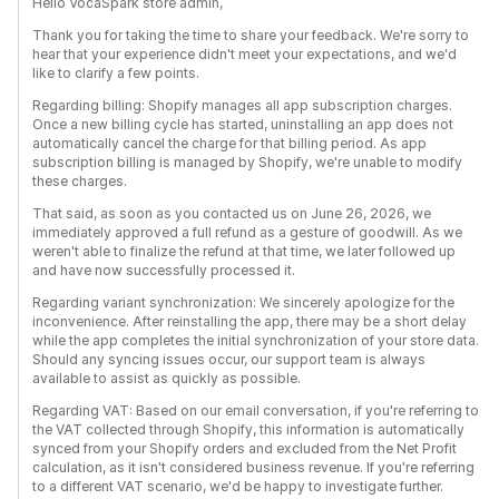
Hello VocaSpark store admin,
Thank you for taking the time to share your feedback. We're sorry to
hear that your experience didn't meet your expectations, and we'd
like to clarify a few points.
Regarding billing: Shopify manages all app subscription charges.
Once a new billing cycle has started, uninstalling an app does not
automatically cancel the charge for that billing period. As app
subscription billing is managed by Shopify, we're unable to modify
these charges.
That said, as soon as you contacted us on June 26, 2026, we
immediately approved a full refund as a gesture of goodwill. As we
weren't able to finalize the refund at that time, we later followed up
and have now successfully processed it.
Regarding variant synchronization: We sincerely apologize for the
inconvenience. After reinstalling the app, there may be a short delay
while the app completes the initial synchronization of your store data.
Should any syncing issues occur, our support team is always
available to assist as quickly as possible.
Regarding VAT: Based on our email conversation, if you're referring to
the VAT collected through Shopify, this information is automatically
synced from your Shopify orders and excluded from the Net Profit
calculation, as it isn't considered business revenue. If you're referring
to a different VAT scenario, we'd be happy to investigate further.