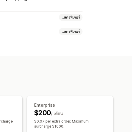
แสดงฟีเจอร์
แสดงฟีเจอร์
การณ์
ยอดเข้าชมหน้าเว็บ
คราะห์ตามกลุ่ม
รติดตามค่าใช้จ่าย
ดตาม COGS
รายงานที่กำหนดเอง
ราะห์การชำระเงิน
ROAS
ื้อ
การวิเคราะห์ช่องทาง
ระเงิน
การติดตามพิกเซล
าง
นดเอง
รายงานแบบหลายร้านค้า
Enterprise
งซื้อ
ธุรกรรม
ลูกค้า
ารวิเคราะห์ในอดีต
กำหนดเวลารายงาน
$200
/ เดือน
ในอดีต
urcharge
$0.07 per extra order. Maximum
surcharge $1000.