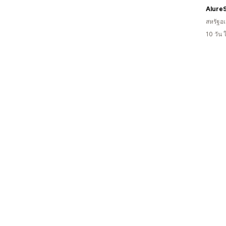
Alure
สหรัฐอเ
10 วัน