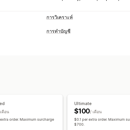
การวิเคราะห์
พฤติกรรมของลูกค้า
การทำบัญชี
การติดตามแบบเรียลไทม์
การติดตามเหตุ
รายงานด้านการเงิน
มูลค่าตลอดอายุการใช้งาน (LTV)
การวิเ
การขายและการคืนเงิน
ภาษีการขาย
กา
การตลาดและการขาย
การคืนสินค้าและการแลกเปลี่ยน
การติ
การระบุแหล่งที่มาทางการตลาด
การวิเค
แดชบอร์ดประสิทธิภาพ
ข้อมูลเชิงลึกด้านผลกำไร
การติดตามการซ
การดำเนินงานทางการเงิน
การติดตาม UTM
ตะกร้าสินค้าที่ยังไม่ชำ
หลายร้านค้า
หลายสกุลเงิน
หลายช่องท
ภาพและรายงาน
การซิงค์ข้อมูลอัตโนมัติ
แดชบอร์ดการวิเคราะห์
แดชบอร์ดที่กำห
ed
Ultimate
สรุปยอดขายในแต่ละวัน
รายละเอียดการสั่
รายงานที่กำหนดเอง
การส่งออกข้อมูล
ก
$100
 เดือน
/ เดือน
สินค้าคงคลังและสินค้า
การนำเข้าข้อมูล
 extra order. Maximum surcharge
$0.1 per extra order. Maximum s
$700.