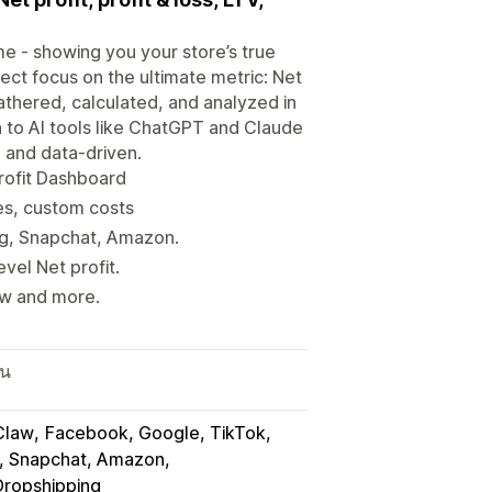
ame - showing you your store’s true
irect focus on the ultimate metric: Net
athered, calculated, and analyzed in
a to AI tools like ChatGPT and Claude
 and data-driven.
Profit Dashboard
xes, custom costs
ng, Snapchat, Amazon.
vel Net profit.
ew and more.
ปน
Claw
Facebook, Google, TikTok
t, Snapchat, Amazon
Dropshipping