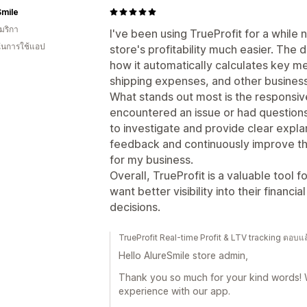
Smile
มริกา
I've been using TrueProfit for a while
 ในการใช้แอป
store's profitability much easier. The d
how it automatically calculates key met
shipping expenses, and other busines
What stands out most is the responsi
encountered an issue or had question
to investigate and provide clear explan
feedback and continuously improve the
for my business.
Overall, TrueProfit is a valuable too
want better visibility into their finan
decisions.
TrueProfit Real-time Profit & LTV tracking ตอบแ
Hello AlureSmile store admin,
Thank you so much for your kind words! 
experience with our app.