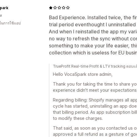
park
กส
Bad Experience. Installed twice, the f
 ในการใช้แอป
trial period eventhought I unninstalled 
And when I reinstalled the app my var
no way to refresh the sync without co
something to make your life easier, this
collection which is useless for EU busi
TrueProfit Real-time Profit & LTV tracking ตอบ
Hello VocaSpark store admin,
Thank you for taking the time to share yo
experience didn't meet your expectations, 
Regarding billing: Shopify manages all ap
cycle has started, uninstalling an app doe
that billing period. As app subscription b
to modify these charges.
That said, as soon as you contacted us o
approved a full refund as a gesture of goo