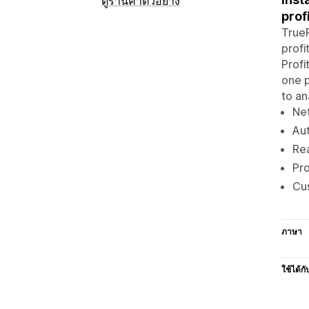
ดูร้านค้าตัวอย่าง
prof
TrueP
profi
Profi
one p
to an
Net
Aut
Re
Pro
Cus
ภาษา
ใช้ได้กั