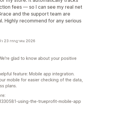
ction fees — so I can see my real net
 Grace and the support team are
l. Highly recommend for any serious
แล้ว 23 กรกฎาคม 2026
We're glad to know about your positive
lpful feature: Mobile app integration.
our mobile for easier checking of the data,
ss plans.
re:
s/11330581-using-the-trueprofit-mobile-app