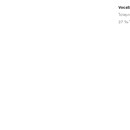
VocaS
โปรตุเ
27 วัน