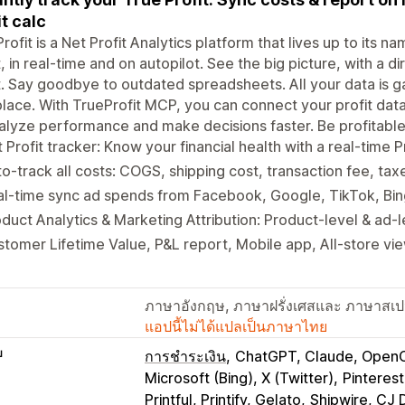
it calc
rofit is a Net Profit Analytics platform that lives up to its n
t, in real-time and on autopilot. See the big picture, with a d
t. Say goodbye to outdated spreadsheets. All your data is g
lace. With TrueProfit MCP, you can connect your profit dat
alyze performance and make decisions faster. Be profitable
 Profit tracker: Know your financial health with a real-time 
o-track all costs: COGS, shipping cost, transaction fee, ta
al-time sync ad spends from Facebook, Google, TikTok, Bi
duct Analytics & Marketing Attribution: Product-level & ad-le
tomer Lifetime Value, P&L report, Mobile app, All-store vi
ภาษาอังกฤษ, ภาษาฝรั่งเศสและ ภาษาสเ
แอปนี้ไม่ได้แปลเป็นภาษาไทย
บ
การชำระเงิน
ChatGPT, Claude, Open
Microsoft (Bing), X (Twitter)
Pinteres
Printful, Printify, Gelato
Shipwire, CJ 