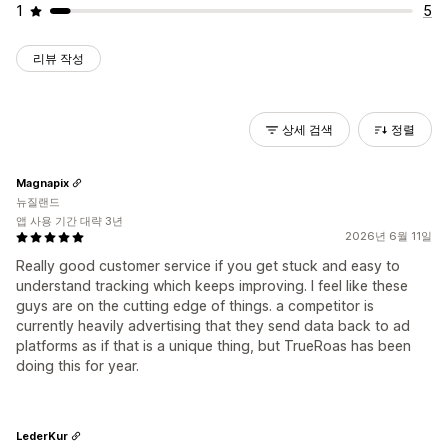
1
5
리뷰 작성
상세 검색
정렬
Magnapix
뉴질랜드
앱 사용 기간 대략 3년
2026년 6월 11일
Really good customer service if you get stuck and easy to
understand tracking which keeps improving. I feel like these
guys are on the cutting edge of things. a competitor is
currently heavily advertising that they send data back to ad
platforms as if that is a unique thing, but TrueRoas has been
doing this for year.
LederKur