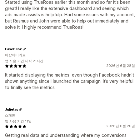
Started using TrueRoas earlier this month and so far it's been
great! I really like the extensive dashboard and seeing which
ads made assists is helpfulp. Had some issues with my account,
but Rasmus and John were able to help out immediately and
solve it. I highly recommend TrueRoas!
EaseBlink
아랍에미리트
앱 사용 기간 대략 21시간
2026년 6월 28일
It started displaying the metrics, even though Facebook hadn’t
shown anything since I launched the campaign. It’s very helpful
to finally see the metrics.
Julietas
스페인
앱 사용 기간 11일
2026년 6월 20일
Getting real data and understanding where my conversions