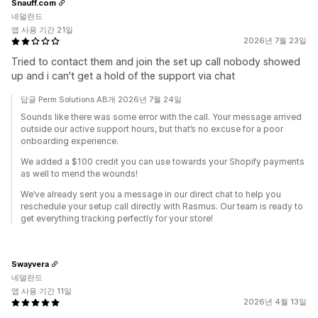
Snauff.com
네덜란드
앱 사용 기간 21일
2026년 7월 23일
Tried to contact them and join the set up call nobody showed
up and i can't get a hold of the support via chat
답글 Perm Solutions AB개 2026년 7월 24일
Sounds like there was some error with the call. Your message arrived
outside our active support hours, but that’s no excuse for a poor
onboarding experience.
We added a $100 credit you can use towards your Shopify payments
as well to mend the wounds!
We’ve already sent you a message in our direct chat to help you
reschedule your setup call directly with Rasmus. Our team is ready to
get everything tracking perfectly for your store!
Swayvera
네덜란드
앱 사용 기간 11일
2026년 4월 13일