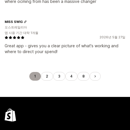
where ocming from has been a massive changer
MISS SWIG
오스트레일리아
앱 사용 기간 대략 1개월
2026년 5월 27일
Great app - gives you a clear picture of what's working and
where to direct your spend!
1
2
3
4
8