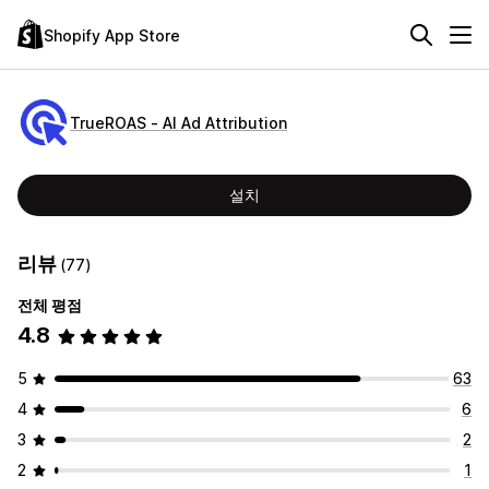
Shopify App Store
TrueROAS ‑ AI Ad Attribution
설치
리뷰
(77)
전체 평점
4.8
5
63
4
6
3
2
2
1