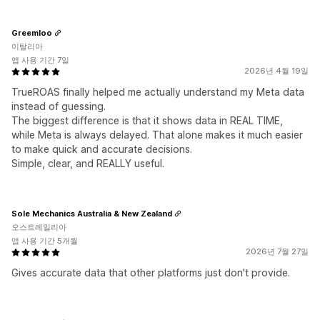
Greemloo
이탈리아
앱 사용 기간 7일
2026년 4월 19일
TrueROAS finally helped me actually understand my Meta data
instead of guessing.
The biggest difference is that it shows data in REAL TIME,
while Meta is always delayed. That alone makes it much easier
to make quick and accurate decisions.
Simple, clear, and REALLY useful.
Sole Mechanics Australia & New Zealand
오스트레일리아
앱 사용 기간 5개월
2026년 7월 27일
Gives accurate data that other platforms just don't provide.