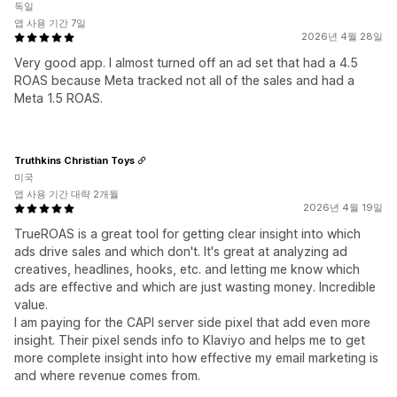
독일
앱 사용 기간 7일
2026년 4월 28일
Very good app. I almost turned off an ad set that had a 4.5
ROAS because Meta tracked not all of the sales and had a
Meta 1.5 ROAS.
Truthkins Christian Toys
미국
앱 사용 기간 대략 2개월
2026년 4월 19일
TrueROAS is a great tool for getting clear insight into which
ads drive sales and which don't. It's great at analyzing ad
creatives, headlines, hooks, etc. and letting me know which
ads are effective and which are just wasting money. Incredible
value.
I am paying for the CAPI server side pixel that add even more
insight. Their pixel sends info to Klaviyo and helps me to get
more complete insight into how effective my email marketing is
and where revenue comes from.