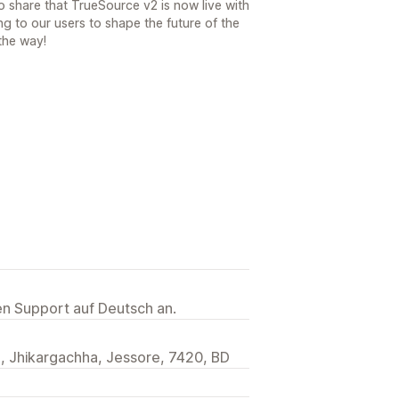
o share that TrueSource v2 is now live with
ng to our users to shape the future of the
the way!
ten Support auf Deutsch an.
, Jhikargachha, Jessore, 7420, BD