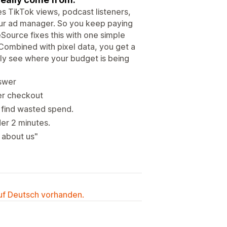
es TikTok views, podcast listeners,
our ad manager. So you keep paying
eSource fixes this with one simple
Combined with pixel data, you get a
ly see where your budget is being
nswer
er checkout
find wasted spend.
der 2 minutes.
 about us"
auf Deutsch vorhanden.