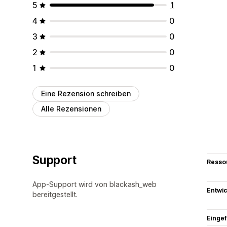
5
1
4
0
3
0
2
0
1
0
Eine Rezension schreiben
Alle Rezensionen
Support
Resso
App-Support wird von blackash_web
Entwic
bereitgestellt.
Eingef