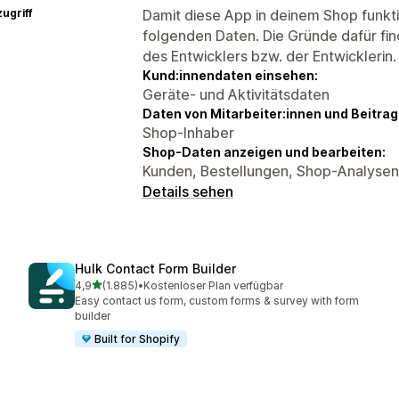
ugriff
Damit diese App in deinem Shop funktio
folgenden Daten. Die Gründe dafür fin
des Entwicklers bzw. der Entwicklerin.
Kund:innendaten einsehen:
Geräte- und Aktivitätsdaten
Daten von Mitarbeiter:innen und Beitra
Shop-Inhaber
Shop-Daten anzeigen und bearbeiten:
Kunden, Bestellungen, Shop-Analysen
Details sehen
Hulk Contact Form Builder
von 5 Sternen
4,9
(1.885)
•
Kostenloser Plan verfügbar
1885 Rezensionen insgesamt
Easy contact us form, custom forms & survey with form
builder
Built for Shopify