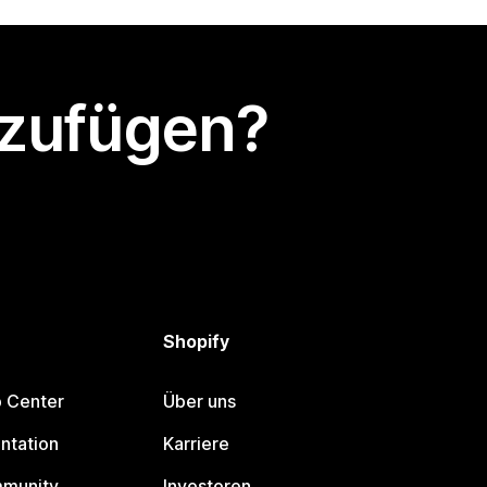
nzufügen?
Shopify
p Center
Über uns
ntation
Karriere
mmunity
Investoren