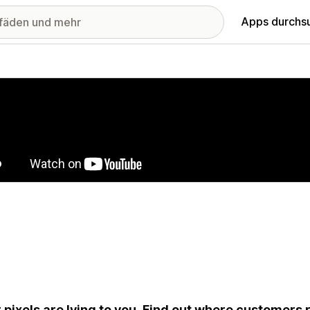
Apps durchs
stellte Bildergalerie
 pixels are lying to you. Find out where customers 