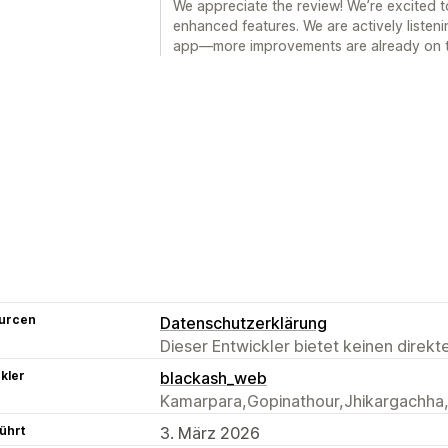
We appreciate the review! We’re excited t
enhanced features. We are actively listeni
app—more improvements are already on 
urcen
Datenschutzerklärung
Dieser Entwickler bietet keinen direk
kler
blackash_web
Kamarpara,Gopinathour,Jhikargachha,
ührt
3. März 2026