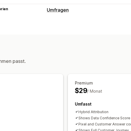
orien
Umfragen
Umfragearten
Marktforschung
Nach dem Kauf
Zuo
hmen passt.
Premium
$29
/ Monat
Umfasst
Hybrid Attribution
Shows Data Confidence Score
Pixel and Customer Answer co
Shows Full Customer Journey