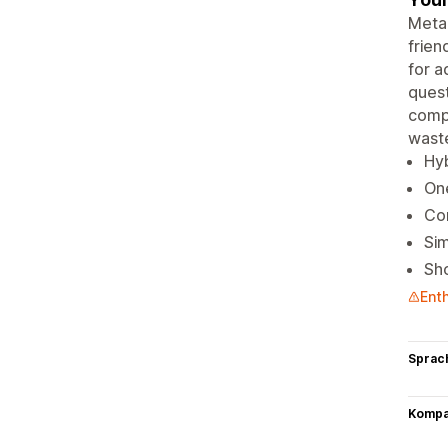
Meta 
frien
for a
quest
compl
wast
Hyb
One
Co
Sim
Sho
Ent
Sprac
Kompat