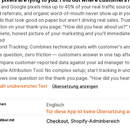
and Google pixels miss up to 40% of your real traffic sourc
d referrals, and organic word-of-mouth never show up in y
ds that look good on paper but aren't driving real sales. Tru
ion on your thank-you page: "How did you hear about us?" 
ete, honest picture of your marketing and you'll immediate
ed
rid Tracking: Combines technical pixels with customer's a
 question, zero friction — customers answer in one tap aft
mpare customer-reported data against your ad manager to 
ple Attribution Tool: No complex setup; start tracking in un
ws one question on the thank you page. "How did you hear
hält unübersetzten Text
Übersetzung anzeigen
hen
Englisch
Für diese App ist keine Übersetzung 
ibel mit
Checkout
Shopify-Adminbereich