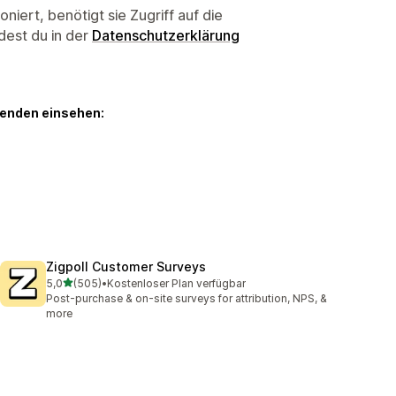
niert, benötigt sie Zugriff auf die
dest du in der
Datenschutzerklärung
genden einsehen:
Zigpoll Customer Surveys
von 5 Sternen
5,0
(505)
•
Kostenloser Plan verfügbar
505 Rezensionen insgesamt
Post-purchase & on-site surveys for attribution, NPS, &
more