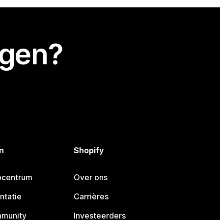
egen?
n
Shopify
pcentrum
Over ons
ntatie
Carrières
mmunity
Investeerders