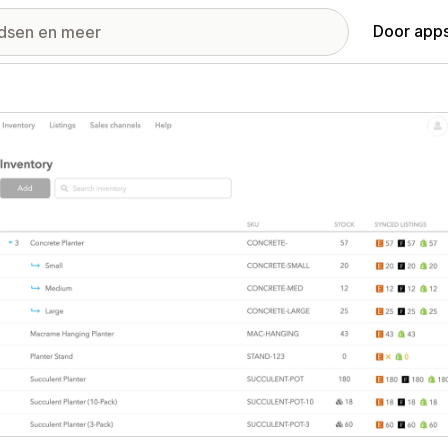
Door apps
ij met uitgelichte afbeeldingen