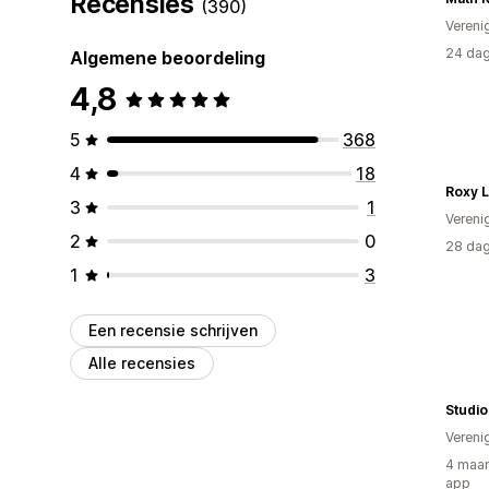
Recensies
(390)
Vereni
24 dag
Algemene beoordeling
4,8
5
368
4
18
Roxy 
3
1
Vereni
2
0
28 dag
1
3
Een recensie schrijven
Alle recensies
Studio
Vereni
4 maan
app