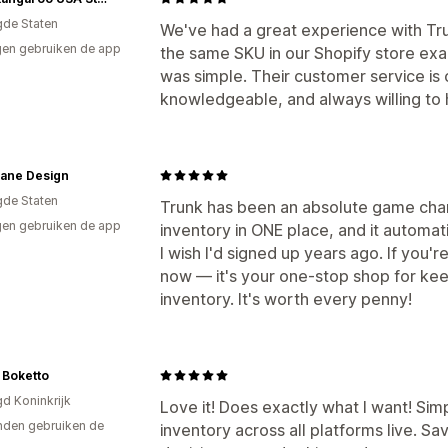
gde Staten
We've had a great experience with Tru
en gebruiken de app
the same SKU in our Shopify store ex
was simple. Their customer service i
knowledgeable, and always willing to
Lane Design
gde Staten
Trunk has been an absolute game chan
en gebruiken de app
inventory in ONE place, and it automatic
I wish I'd signed up years ago. If you'r
now — it's your one-stop shop for kee
inventory. It's worth every penny!
 Boketto
gd Koninkrijk
Love it! Does exactly what I want! Sim
den gebruiken de
inventory across all platforms live. S