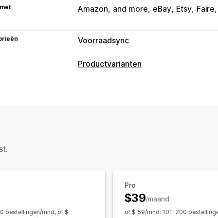
 met
Amazon
and more
eBay
Etsy
Faire
orieën
Voorraadsync
Synchronisatietype
Productvarianten
Varianten
SKU's
Meerdere kanalen
Voorraad
Handmatig
Bulk
Realtime
Meldingen bij lage voorraad
SKU-beh
Meldingen en rapporten
Handmatige updates
Automatische 
Geautomatiseerde meldingen
E-mai
Meldingen bij lage voorraad
Gegeven
st.
Pro
$39
/maand
0 bestellingen/mnd, of $
of $ 59/mnd: 101-200 bestelling