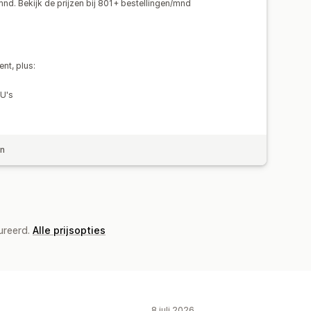
d. Bekijk de prijzen bij 801+ bestellingen/mnd
nt, plus:
KU's
en
ureerd.
Alle prijsopties
8 juli 2026