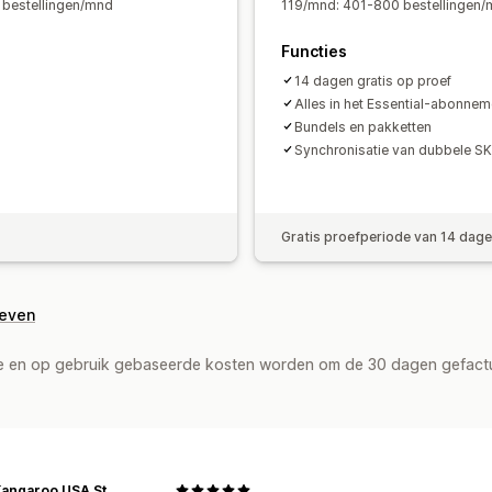
+ bestellingen/mnd
119/mnd: 401-800 bestellingen/mn
Functies
14 dagen gratis op proef
Alles in het Essential-abonneme
Bundels en pakketten
Synchronisatie van dubbele S
Gratis proefperiode van 14 dag
geven
de en op gebruik gebaseerde kosten worden om de 30 dagen gefact
Math Kangaroo USA Store