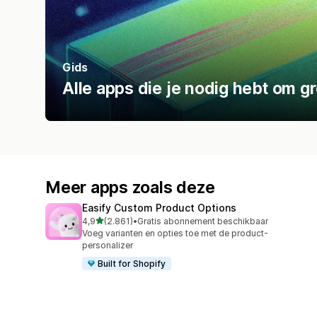
Gids
Alle apps die je nodig hebt om g
Meer apps zoals deze
Easify Custom Product Options
van 5 sterren
4,9
(2.861)
•
Gratis abonnement beschikbaar
2861 recensies in totaal
Voeg varianten en opties toe met de product-
personalizer
Built for Shopify