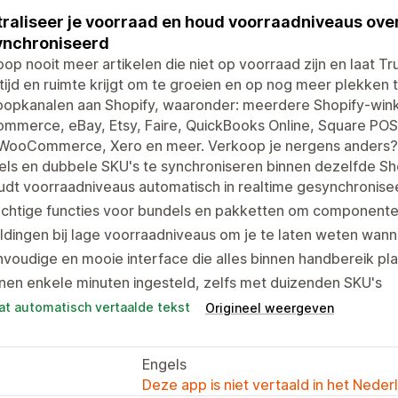
raliseer je voorraad en houd voorraadniveaus overa
ynchroniseerd
op nooit meer artikelen die niet op voorraad zijn en laat T
e tijd en ruimte krijgt om te groeien en op nog meer plekken 
oopkanalen aan Shopify, waaronder: meerdere Shopify-win
mmerce, eBay, Etsy, Faire, QuickBooks Online, Square POS
 WooCommerce, Xero en meer. Verkoop je nergens anders? 
ls en dubbele SKU's te synchroniseren binnen dezelfde Sh
udt voorraadniveaus automatisch in realtime gesynchroni
chtige functies voor bundels en pakketten om componenten
dingen bij lage voorraadniveaus om je te laten weten wan
voudige en mooie interface die alles binnen handbereik pla
nen enkele minuten ingesteld, zelfs met duizenden SKU's
at automatisch vertaalde tekst
Origineel weergeven
Engels
Deze app is niet vertaald in het Neder