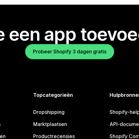
je een app toevo
Probeer Shopify 3 dagen gratis
Topcategorieën
Hulpbronne
Dropshipping
Shopify-hel
n
Marktplaatsen
API-docume
pen
Productrecensies
Shopify Co