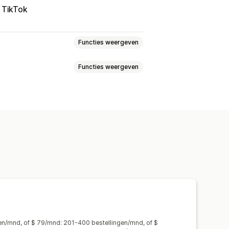
TikTok
Functies weergeven
Functies weergeven
Meerdere winkels
Automatisch
eer
Beschikbaarheid van voorraad
updates
lmeldingen
Voorraadmeldingen
simport en -export
en/mnd, of $ 79/mnd: 201-400 bestellingen/mnd, of $