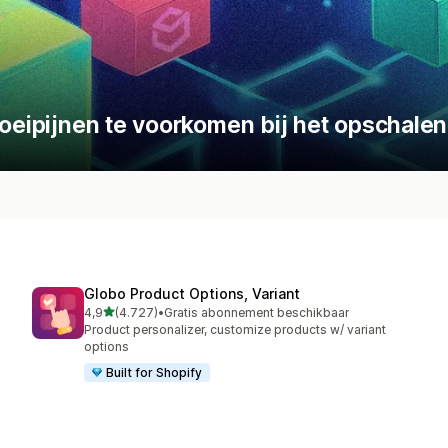
roeipijnen te voorkomen bij het opschalen
Globo Product Options, Variant
van 5 sterren
4,9
(4.727)
•
Gratis abonnement beschikbaar
4727 recensies in totaal
Product personalizer, customize products w/ variant
options
Built for Shopify