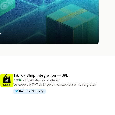
.
TikTok Shop Integration — SPL
van 5 sterren
4,9
(735)
•
Gratis te installeren
735 recensies in totaal
Verkoop op TikTok Shop om omzetkansen te vergroten
Built for Shopify