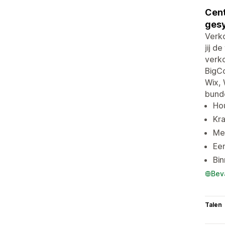
Cent
ges
Verko
jij d
verk
BigCo
Wix,
bunde
Ho
Kra
Mel
Een
Bin
Bev
Talen