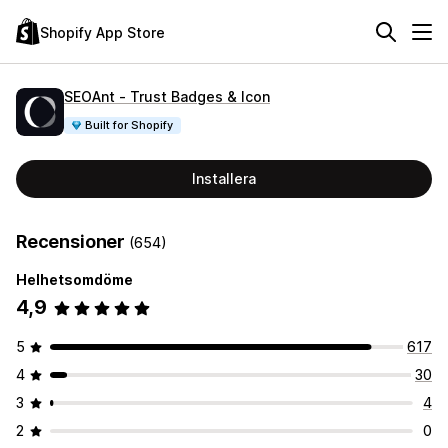
Shopify App Store
SEOAnt ‑ Trust Badges & Icon
Built for Shopify
Installera
Recensioner
(654)
Helhetsomdöme
4,9
5
617
4
30
3
4
2
0