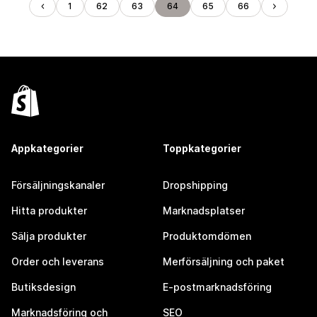
1
62
63
64
65
66
Appkategorier
Toppkategorier
Försäljningskanaler
Dropshipping
Hitta produkter
Marknadsplatser
Sälja produkter
Produktomdömen
Order och leverans
Merförsäljning och paket
Butiksdesign
E-postmarknadsföring
Marknadsföring och
SEO