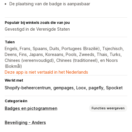
De plaatsing van de badge is aanpasbaar
Populair bij winkels zoals die van jou
Gevestigd in de Verenigde Staten
Talen
Engels, Frans, Spaans, Duits, Portugees (Brazilië), Tsjechisch,
Deens, Fins, Japans, Koreaans, Pools, Zweeds, Thais, Turks,
Chinees (vereenvoudigd), Chinees (traditioneel), en Noors
(Bokmål)
Deze app is niet vertaald in het Nederlands
Werkt met
Shopify-beheercentrum
gempages
Loox
pagefly
Spocket
Categorieën
Badges en pictogrammen
Functies weergeven
Soorten pictogrammen
Beveiliging - Anders
Aangepast
Garantie
Betaling
Productfuncties