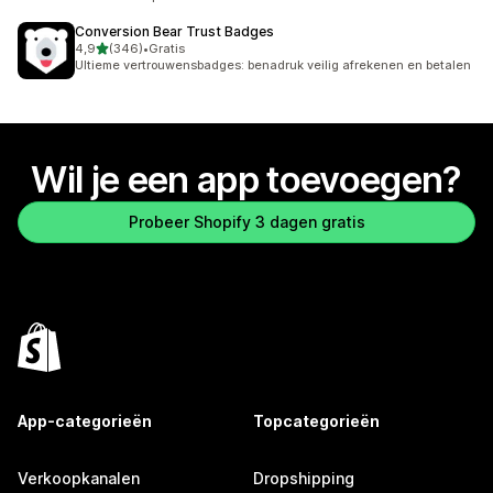
Conversion Bear Trust Badges
van 5 sterren
4,9
(346)
•
Gratis
346 recensies in totaal
Ultieme vertrouwensbadges: benadruk veilig afrekenen en betalen
Wil je een app toevoegen?
Probeer Shopify 3 dagen gratis
App-categorieën
Topcategorieën
Verkoopkanalen
Dropshipping