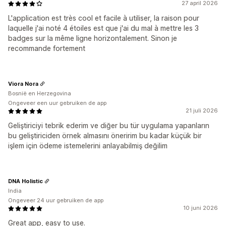
27 april 2026
L'application est très cool et facile à utiliser, la raison pour
laquelle j'ai noté 4 étoiles est que j'ai du mal à mettre les 3
badges sur la même ligne horizontalement. Sinon je
recommande fortement
Viora Nora
Bosnië en Herzegovina
Ongeveer een uur gebruiken de app
21 juli 2026
Geliştiriciyi tebrik ederim ve diğer bu tür uygulama yapanların
bu geliştiriciden örnek almasını öneririm bu kadar küçük bir
işlem için ödeme istemelerini anlayabilmiş değilim
DNA Holistic
India
Ongeveer 24 uur gebruiken de app
10 juni 2026
Great app, easy to use.