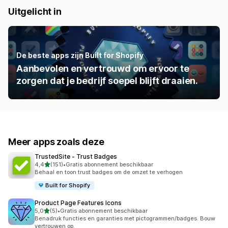
Uitgelicht in
De beste apps zijn Built for Shopify
Aanbevolen en vertrouwd om ervoor te
zorgen dat je bedrijf soepel blijft draaien.
Meer apps zoals deze
TrustedSite ‑ Trust Badges
van 5 sterren
4,4
(151)
•
Gratis abonnement beschikbaar
151 recensies in totaal
Behaal en toon trust badges om de omzet te verhogen
Built for Shopify
Product Page Features Icons
van 5 sterren
5,0
(5)
•
Gratis abonnement beschikbaar
5 recensies in totaal
Benadruk functies en garanties met pictogrammen/badges. Bouw
vertrouwen op.