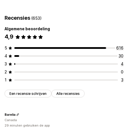
Uitverkoopbanner
Beveiliging
Verzending
Social media
Trust
Recensies
(653)
Aanpassing
Algemene beoordeling
Animaties
Achtergronden
Borders
Kleuren
4,9
Aangepaste tekst
Lettertypen
Stijl
Grootte
Mobiel responsief
Apparaatspecifiek
Planning
5
616
4
30
Pictogrampositie
Automatische positionering
Pagina´s op maat
Homepage
3
4
Productpagina's
2
0
1
3
Een recensie schrijven
Alle recensies
Barelia
Canada
29 minuten gebruiken de app