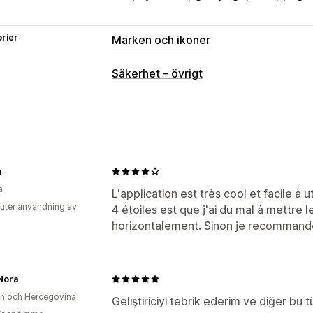
rier
Märken och ikoner
Ikontyp
Säkerhet – övrigt
Anpassad
Garanti
Betalning
Produk
Säkerhet
Leverans
Sociala medier
Anpassning
Animeringar
Bakgrunder
Gränser
F
a
Styling
Storlek
Mobilanpassning
Enh
a
L'application est très cool et facile à ut
Position av ikon
uter användning av
4 étoiles est que j'ai du mal à mettre
Automatisk position
horizontalement. Sinon je recommand
Anpassade sido
Nora
n och Hercegovina
Geliştiriciyi tebrik ederim ve diğer bu