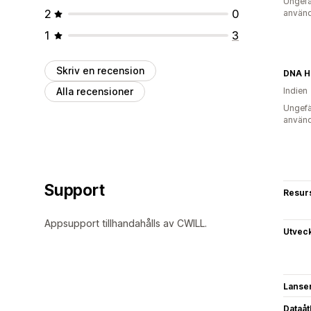
Ungefä
2
0
använd
1
3
Skriv en recension
DNA Ho
Alla recensioner
Indien
Ungefä
använd
Support
Resur
Appsupport tillhandahålls av CWILL.
Utvec
Lanse
Dataå