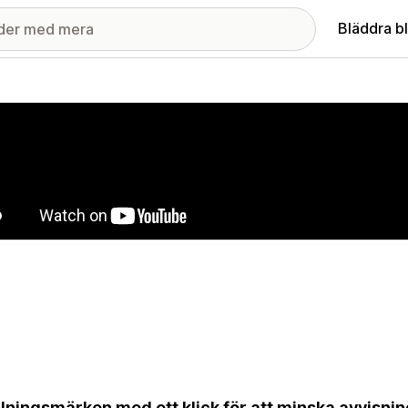
Bläddra b
ri med utvalda bilder
lningsmärken med ett klick för att minska avvisni