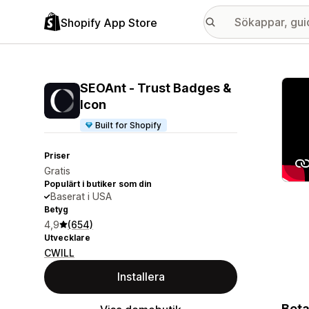
Shopify App Store
Galle
SEOAnt ‑ Trust Badges &
Icon
Built for Shopify
Priser
Gratis
Populärt i butiker som din
Baserat i USA
Betyg
4,9
(654)
Utvecklare
CWILL
Installera
Beta