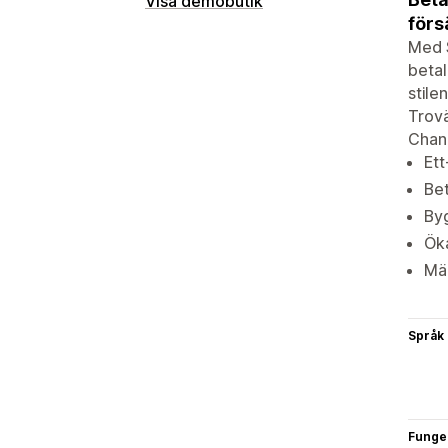
Visa demobutik
förs
Med S
betal
stile
Trovä
Chann
Ett
Bet
Byg
Öka
Mä
Språk
Funge