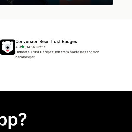
Conversion Bear Trust Badges
av 5 stjärnor
4,9
(345)
•
Gratis
345 recensioner totalt
Ultimate Trust Badges: lyft fram säkra kassor och
betalningar
app?