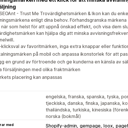
äljning
EOAnt - Trust Me Trovärdighetsmärken & Ikon kan du enkel
ningsmärkena enligt dina behov. Förhandsgranska märkena på
n när som helst för att uppnå önskad effekt, och visa dem slutl
rdighetsmärken kan hjälpa dig att minska avvisningsfrekvens
elwill.
-klicksval av favoritmärken, inga extra knappar eller funktio
alningsmärken på mobil och anpassa ikonstorlek för att pas
g en grund av förtroende och ge kunderna en känsla av sä
 försäljningen med olika fraktmärken
rkets placering kan anpassas
engelska, franska, spanska, tyska, port
tjeckiska, danska, finska, japanska, k
thailändska, turkiska, kinesiska (förenk
norska (bokmål)
rar med
Shopify-admin
gempage
loox
pagef