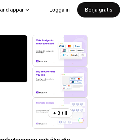
land appar
Logga in
Börja gratis
+ 3 till
ngsfrekvensen och öka din