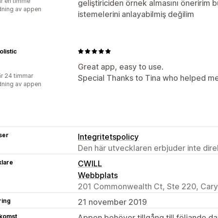
r en timme
geliştiriciden örnek almasını öneririm 
ning av appen
istemelerini anlayabilmiş değilim
listic
Great app, easy to use.
r 24 timmar
Special Thanks to Tina who helped me 
ning av appen
ser
Integritetspolicy
Den här utvecklaren erbjuder inte dir
klare
CWILL
Webbplats
201 Commonwealth Ct, Ste 220, Cary
ring
21 november 2019
tkomst
Appen behöver tillgång till följande d