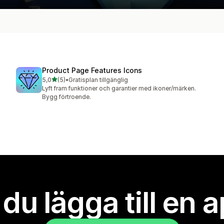
Product Page Features Icons
av 5 stjärnor
5,0
(5)
•
Gratisplan tillgänglig
5 recensioner totalt
Lyft fram funktioner och garantier med ikoner/märken.
Bygg förtroende.
l du lägga till en 