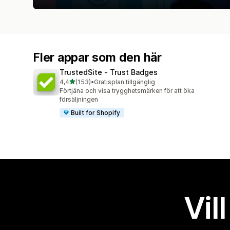
Fler appar som den här
TrustedSite ‑ Trust Badges
av 5 stjärnor
4,4
(153)
•
Gratisplan tillgänglig
153 recensioner totalt
Förtjäna och visa trygghetsmärken för att öka
försäljningen
Built for Shopify
Vil