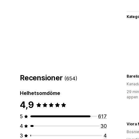
Katego
Recensioner
Bareli
(654)
Kanad
29 min
Helhetsomdöme
appen
4,9
5
617
Viora 
4
30
Bosnie
3
4