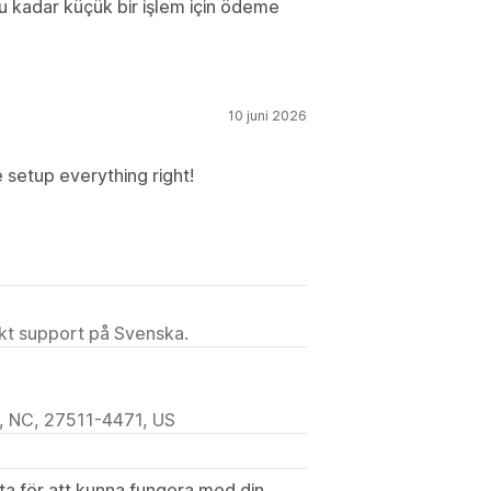
bu kadar küçük bir işlem için ödeme
10 juni 2026
setup everything right!
ekt support på Svenska.
, NC, 27511-4471, US
ata för att kunna fungera med din