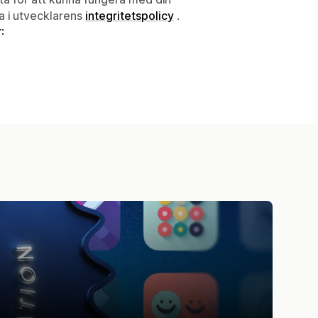
ta i utvecklarens
integritetspolicy
.
: