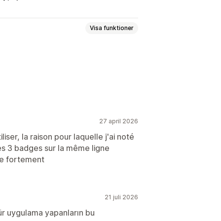
Visa funktioner
tfunktioner
Försäljningsbanners
Förtroende
ärger
Anpassad text
Teckensnitt
27 april 2026
etsspecifik
Schemaläggning
iliser, la raison pour laquelle j'ai noté
 les 3 badges sur la même ligne
e fortement
r
Startsida
Produktsidor
21 juli 2026
 tür uygulama yapanların bu