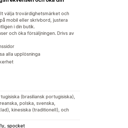
t välja trovärdighetsmärket och
 mobil eller skrivbord, justera
igen i din butik.
er och öka försäljningen. Drivs av
nssidor
sa alla upplösninga
kerhet
ugisiska (brasiliansk portugisiska),
oreanska, polska, svenska,
lad), kinesiska (traditionell), och
ly
spocket