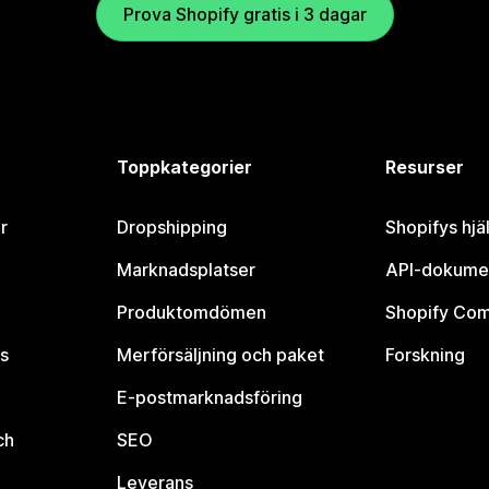
Prova Shopify gratis i 3 dagar
Toppkategorier
Resurser
r
Dropshipping
Shopifys hjä
Marknadsplatser
API-dokume
Produktomdömen
Shopify Co
s
Merförsäljning och paket
Forskning
E-postmarknadsföring
ch
SEO
Leverans