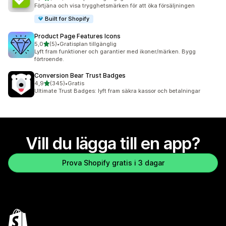
154 recensioner totalt
Förtjäna och visa trygghetsmärken för att öka försäljningen
Built for Shopify
Product Page Features Icons
av 5 stjärnor
5,0
(5)
•
Gratisplan tillgänglig
5 recensioner totalt
Lyft fram funktioner och garantier med ikoner/märken. Bygg
förtroende.
Conversion Bear Trust Badges
av 5 stjärnor
4,9
(345)
•
Gratis
345 recensioner totalt
Ultimate Trust Badges: lyft fram säkra kassor och betalningar
Vill du lägga till en app?
Prova Shopify gratis i 3 dagar