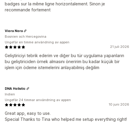
badges sur la même ligne horizontalement. Sinon je
recommande fortement
Viora Nora
Bosnien och Hercegovina
Ungefär en timme användning av appen
21 juli 2026
Geliştiriciyi tebrik ederim ve diğer bu tür uygulama yapanların
bu geliştiriciden örnek almasını öneririm bu kadar küçük bir
işlem için ödeme istemelerini anlayabilmiş değilim
DNA Holistic
Indien
Ungefär 24 timmar användning av appen
10 juni 2026
Great app, easy to use.
Special Thanks to Tina who helped me setup everything right!