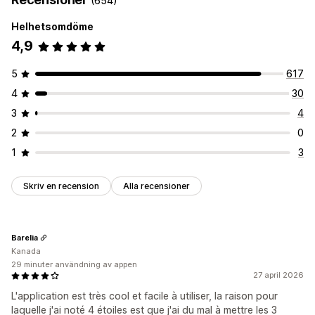
(654)
Anpassning
Helhetsomdöme
Animeringar
Bakgrunder
Gränser
Färger
Anpassad text
4,9
Teckensnitt
Styling
Storlek
Mobilanpassning
Enhetsspecifik
Schemaläggning
5
617
4
30
Position av ikon
Automatisk position
Anpassade sidor
Startsida
3
4
Produktsidor
2
0
1
3
Skriv en recension
Alla recensioner
Barelia
Kanada
29 minuter användning av appen
27 april 2026
L'application est très cool et facile à utiliser, la raison pour
laquelle j'ai noté 4 étoiles est que j'ai du mal à mettre les 3