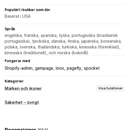
Populärt i butiker som din
Baserat i USA
Språk
engelska, franska, spanska, tyska, portugisiska (brasiliansk
portugisiska), tjeckiska, danska, finska, japanska, koreanska,
polska, svenska, thailändska, turkiska, kinesiska (förenklad),
kinesiska (traditionell), och norska (bokmål)
Fungerar med
Shopify-admin
gempage
loox
pagefly
spocket
Kategorier
Märken och ikoner
Visa funktioner
Ikontyp
Säkerhet – övrigt
Anpassad
Garanti
Betalning
Produktfunktioner
Försäljningsbanners
Säkerhet
Leverans
Sociala medier
Förtroende
Recensioner