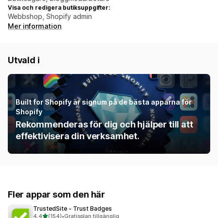
Visa och redigera butiksuppgifter:
Webbshop, Shopify admin
Mer information
Utvald i
Built for Shopify är signum på de bästa apparna för
Shopify
Rekommenderas för dig och hjälper till att
effektivisera din verksamhet.
Fler appar som den här
TrustedSite ‑ Trust Badges
av 5 stjärnor
4,4
(154)
•
Gratisplan tillgänglig