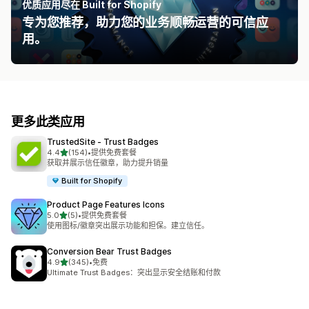
优质应用尽在 Built for Shopify
专为您推荐，助力您的业务顺畅运营的可信应
用。
更多此类应用
TrustedSite ‑ Trust Badges
星（满分 5 星）
4.4
(154)
•
提供免费套餐
总共 154 条评论
获取并展示信任徽章，助力提升销量
Built for Shopify
Product Page Features Icons
星（满分 5 星）
5.0
(5)
•
提供免费套餐
总共 5 条评论
使用图标/徽章突出展示功能和担保。建立信任。
Conversion Bear Trust Badges
星（满分 5 星）
4.9
(345)
•
免费
总共 345 条评论
Ultimate Trust Badges：突出显示安全结账和付款