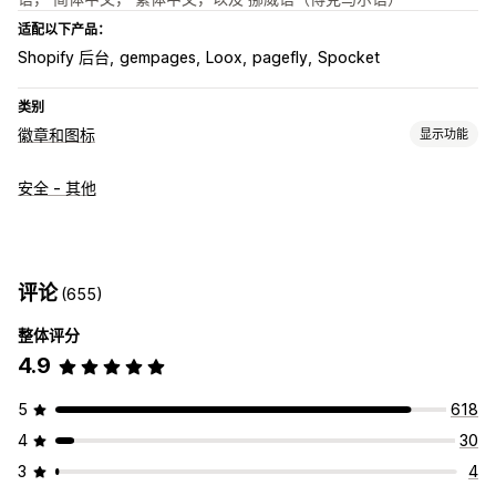
适配以下产品：
Shopify 后台
gempages
Loox
pagefly
Spocket
类别
徽章和图标
显示功能
图标类型
安全 - 其他
自定义
保证
支付
产品功能
促销横幅
安全
运输
社交媒体
信任
自定义
评论
(655)
动画
背景
边框
颜色
自定义文本
字体
样式
尺寸
整体评分
自动适应移动设备
特定设备
安排日程
4.9
图标位置
5
618
自动定位
自定义页面
主页
产品页面
4
30
3
4