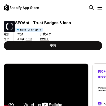
Shopify App Store
SEOAnt ‑ Trust Badges & Icon
Built for Shopify
定价
评分
开发人员
免费
4.9
(655)
CWILL
安装