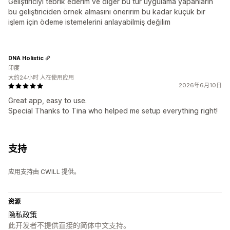
Geliştiriciyi tebrik ederim ve diğer bu tür uygulama yapanların
bu geliştiriciden örnek almasını öneririm bu kadar küçük bir
işlem için ödeme istemelerini anlayabilmiş değilim
DNA Holistic
印度
大约24小时 人在使用应用
2026年6月10日
Great app, easy to use.
Special Thanks to Tina who helped me setup everything right!
支持
应用支持由 CWILL 提供。
资源
隐私政策
此开发者不提供直接的简体中文支持。