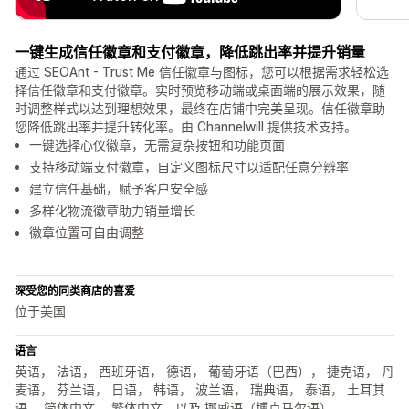
一键生成信任徽章和支付徽章，降低跳出率并提升销量
通过 SEOAnt - Trust Me 信任徽章与图标，您可以根据需求轻松选
择信任徽章和支付徽章。实时预览移动端或桌面端的展示效果，随
时调整样式以达到理想效果，最终在店铺中完美呈现。信任徽章助
您降低跳出率并提升转化率。由 Channelwill 提供技术支持。
一键选择心仪徽章，无需复杂按钮和功能页面
支持移动端支付徽章，自定义图标尺寸以适配任意分辨率
建立信任基础，赋予客户安全感
多样化物流徽章助力销量增长
徽章位置可自由调整
深受您的同类商店的喜爱
位于美国
语言
英语， 法语， 西班牙语， 德语， 葡萄牙语（巴西）， 捷克语， 丹
麦语， 芬兰语， 日语， 韩语， 波兰语， 瑞典语， 泰语， 土耳其
语， 简体中文， 繁体中文，以及 挪威语（博克马尔语）