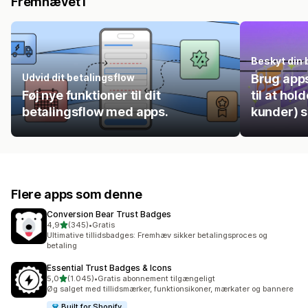
Fremhævet i
Beskyt din 
Udvid dit betalingsflow
Brug apps 
Føj nye funktioner til dit
til at hol
betalingsflow med apps.
kunder) s
Flere apps som denne
Conversion Bear Trust Badges
ud af 5 stjerner
4,9
(345)
•
Gratis
345 anmeldelser i alt
Ultimative tillidsbadges: Fremhæv sikker betalingsproces og
betaling
Essential Trust Badges & Icons
ud af 5 stjerner
5,0
(1.045)
•
Gratis abonnement tilgængeligt
1045 anmeldelser i alt
Øg salget med tillidsmærker, funktionsikoner, mærkater og bannere
Built for Shopify