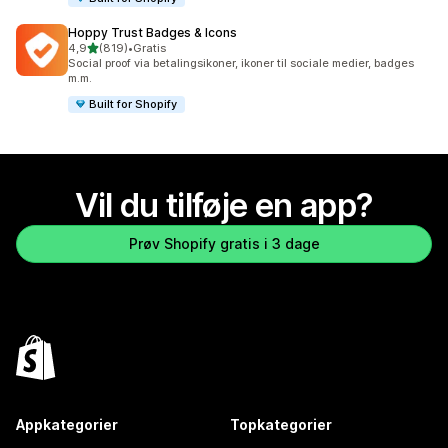
Hoppy Trust Badges & Icons
ud af 5 stjerner
4,9
(819)
•
Gratis
819 anmeldelser i alt
Social proof via betalingsikoner, ikoner til sociale medier, badges
m.m.
Built for Shopify
Vil du tilføje en app?
Prøv Shopify gratis i 3 dage
Appkategorier
Topkategorier