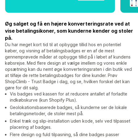
Øg salget og få en højere konverteringsrate ved at
vise betalingsikoner, som kunderne kender og stoler
på.
Du har meget kort tid til at opbygge tillid hos en potentiel
køber, og visning af betalingsbadges er en af de mest
gennemprøvede måder at opbygge tillid på i løbet af kundens
købsrejse. Med flere design at vælge imellem og vores enkle
opsætning kan du nemt øge konverteringsraten i din butik ved
at tilføje de rette betalingsbadges for dine kunder. Prøv
ShopClimb - Trust Badge i dag, og se, hvilken forskel det kan
gøre for dit salg.
Vis badges ved kassen for at reducere antallet af forladte
indkøbskurve (kun Shopify Plus).
Geolokationsbaserede badges, så kunderne ser de lokale
betalingsmetoder, de stoler mest på.
Enkel træk og slip-installation uden kode, selv ved tilpasset
placering af badges.
Flere design og fuld tilpasning, så dine badges passer