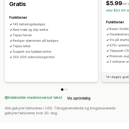
Animationer
Baggrunde
Kanter
Farver
Tilpasset tekst
$5.99
Gratis
om 
Skrifttyper
Styling
Størrelse
Værktøjstips
Filupload
eller $53.99 o
Dynamisk på mobil
Enhedsspecifik
Planlægning
Funktioner
Funktioner
145 betalingsbadges
Placering af ikon
Basic-funkti
Nem træk og slip-editor
Manuel placering
Automatisk placering
Annonceringslinje
Geolokation
Tilpas farver
Vis på start
Tilpassede sider
Rediger størrelsen på badges
Side med indkøbskurv
Betalingsside
670+ premi
Tilpas tekst
Kollektionssider
Sidefod
Sidehoved
Hero-afsnit
Tilpasset C
Support via hjælpecenter
Startside
Landingssider
Produktsider
Søgeside
Premium-sup
250.000 sidevisninger/md.
2 millioner 
14-dages grat
Indeholder maskinoversat tekst
Vis oprindelig
Alle gebyrer faktureres i USD. Tilbagevendende og brugsbaserede
gebyrer faktureres hver 30. dag.