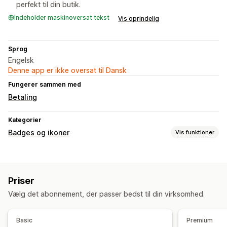
perfekt til din butik.
Indeholder maskinoversat tekst
Vis oprindelig
Sprog
Engelsk
Denne app er ikke oversat til Dansk
Fungerer sammen med
Betaling
Kategorier
Badges og ikoner
Vis funktioner
Ikontyper
Tilpasset
Garanti
Betaling
Produktfunktioner
Priser
Udsalgsbannere
Sikkerhed
Levering
Sociale medier
Vælg det abonnement, der passer bedst til din virksomhed.
Tillid
Garanti
Tilpasning
Basic
Premium