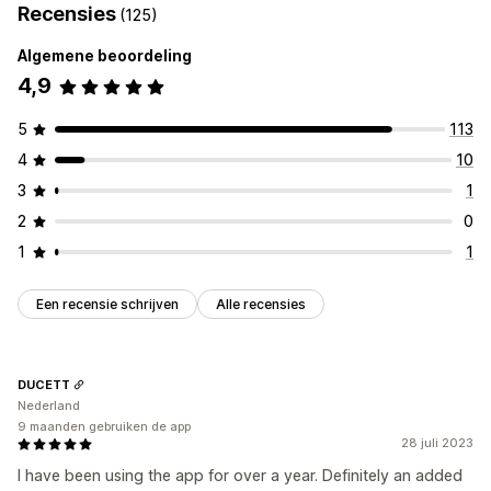
Recensies
(125)
Algemene beoordeling
4,9
5
113
4
10
3
1
2
0
1
1
Een recensie schrijven
Alle recensies
DUCETT
Nederland
9 maanden gebruiken de app
28 juli 2023
I have been using the app for over a year. Definitely an added