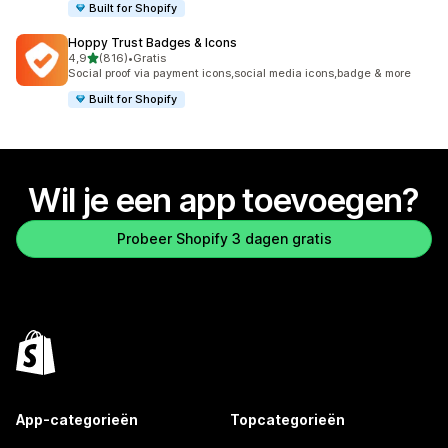
Built for Shopify
Hoppy Trust Badges & Icons
van 5 sterren
4,9
(816)
•
Gratis
816 recensies in totaal
Social proof via payment icons,social media icons,badge & more
Built for Shopify
Wil je een app toevoegen?
Probeer Shopify 3 dagen gratis
App-categorieën
Topcategorieën