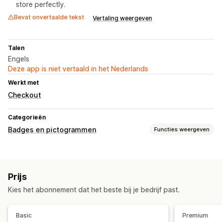
store perfectly.
Bevat onvertaalde tekst
Vertaling weergeven
Talen
Engels
Deze app is niet vertaald in het Nederlands
Werkt met
Checkout
Categorieën
Badges en pictogrammen
Functies weergeven
Soorten pictogrammen
Aangepast
Garantie
Betaling
Productfuncties
Prijs
Uitverkoopbanner
Beveiliging
Verzending
Social media
Kies het abonnement dat het beste bij je bedrijf past.
Trust
Garantie
Aanpassing
Basic
Premium