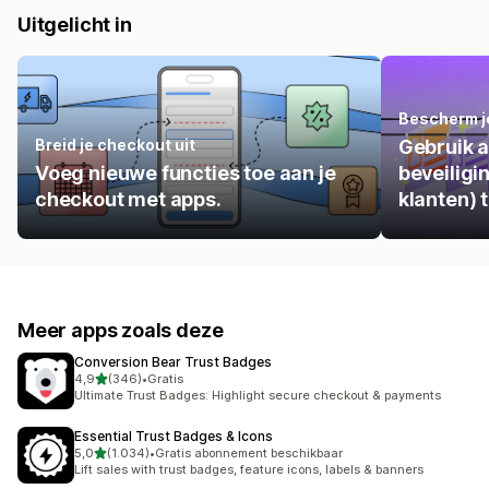
Uitgelicht in
Bescherm j
Breid je checkout uit
Gebruik a
Voeg nieuwe functies toe aan je
beveiligi
checkout met apps.
klanten) 
Meer apps zoals deze
Conversion Bear Trust Badges
van 5 sterren
4,9
(346)
•
Gratis
346 recensies in totaal
Ultimate Trust Badges: Highlight secure checkout & payments
Essential Trust Badges & Icons
van 5 sterren
5,0
(1.034)
•
Gratis abonnement beschikbaar
1034 recensies in totaal
Lift sales with trust badges, feature icons, labels & banners