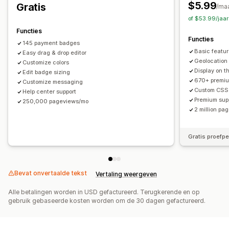
Animaties
Achtergronden
Borders
Kleuren
$5.99
Gratis
/ma
Aangepaste tekst
Lettertypen
Stijl
Grootte
Tooltips
of $53.99/jaa
Bestanden uploaden
Mobiel responsief
Functies
Functies
Apparaatspecifiek
Planning
145 payment badges
Basic feature
Easy drag & drop editor
Pictogrampositie
Geolocation
Customize colors
Display on 
Handmatige positionering
Edit badge sizing
Automatische positionering
670+ premi
Customize messaging
Aankondigingsbalk
Pagina´s op maat
Winkelwagenpagina
Custom CSS
Help center support
Checkoutpagina
Collectiepagina's
Footer
Koptekst
Premium sup
250,000 pageviews/mo
2 million p
Hero-sectie
Homepage
Landingspagina's
Productpagina's
Zoekpagina's
Gratis proefp
Bevat onvertaalde tekst
Vertaling weergeven
Alle betalingen worden in USD gefactureerd. Terugkerende en op
gebruik gebaseerde kosten worden om de 30 dagen gefactureerd.