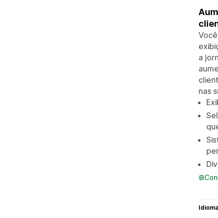
Aume
clie
Você
exibi
a jor
aumen
clien
nas s
Exi
Se
que
Sis
per
Div
Con
Idiom