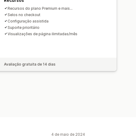
Recursos
rrinho
Página de checkout
Recursos do plano Premium e mais...
lho
Seção principal
Página inicial
Selos no checkout
Configuração assistida
tos
Página de pesquisa
Suporte prioritário
Visualizações de página ilimitadas/mês
Avaliação gratuita de 14 dias
4 de maio de 2024