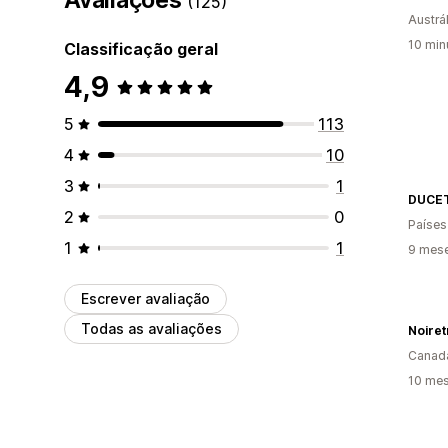
(125)
Austrál
10 min
Classificação geral
4,9
5
113
4
10
3
1
DUCE
2
0
Países
1
1
9 mes
Escrever avaliação
Todas as avaliações
Noiret
Canad
10 mes