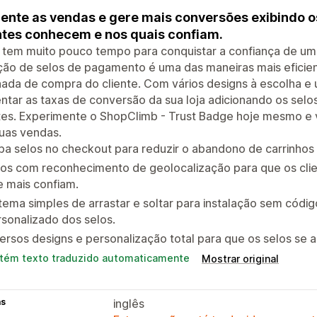
nte as vendas e gere mais conversões exibindo o
ntes conhecem e nos quais confiam.
 tem muito pouco tempo para conquistar a confiança de um
ção de selos de pagamento é uma das maneiras mais eficien
nada de compra do cliente. Com vários designs à escolha e 
tar as taxas de conversão da sua loja adicionando os selo
tes. Experimente o ShopClimb - Trust Badge hoje mesmo e v
uas vendas.
ba selos no checkout para reduzir o abandono de carrinhos
los com reconhecimento de geolocalização para que os cli
 mais confiam.
tema simples de arrastar e soltar para instalação sem có
sonalizado dos selos.
ersos designs e personalização total para que os selos se 
tém texto traduzido automaticamente
Mostrar original
as
inglês