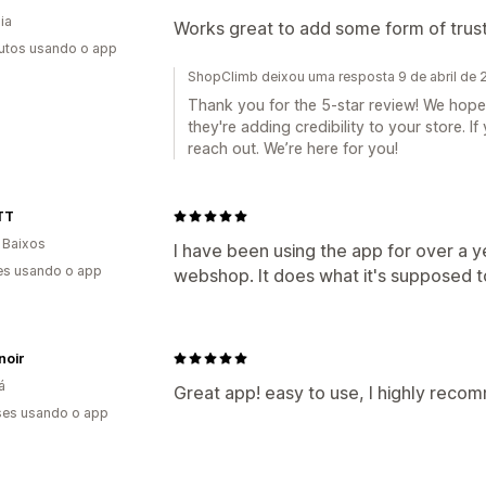
ia
Works great to add some form of trust
utos usando o app
ShopClimb deixou uma resposta 9 de abril de
Thank you for the 5-star review! We hope
they're adding credibility to your store. I
reach out. We’re here for you!
TT
 Baixos
I have been using the app for over a y
es usando o app
webshop. It does what it's supposed to
noir
á
Great app! easy to use, I highly recom
es usando o app