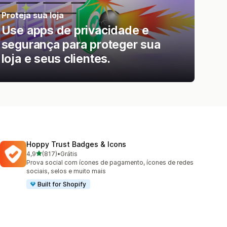
Proteja sua loja
Use apps de privacidade e
segurança para proteger sua
loja e seus clientes.
Hoppy Trust Badges & Icons
de 5 estrelas
4,9
(817)
•
Grátis
817 avaliações ao todo
Prova social com ícones de pagamento, ícones de redes
sociais, selos e muito mais
Built for Shopify