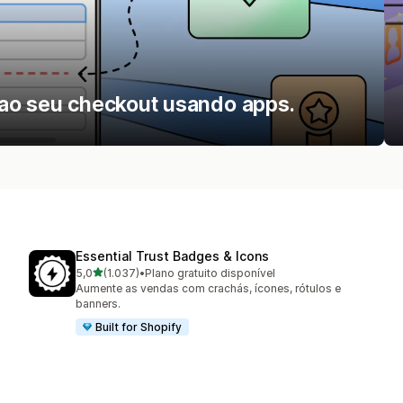
 ao seu checkout usando apps.
Essential Trust Badges & Icons
de 5 estrelas
5,0
(1.037)
•
Plano gratuito disponível
1037 avaliações ao todo
Aumente as vendas com crachás, ícones, rótulos e
banners.
Built for Shopify