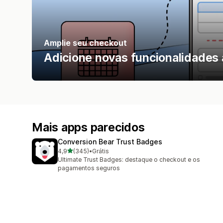
Amplie seu checkout
Adicione novas funcionalidades
Mais apps parecidos
Conversion Bear Trust Badges
de 5 estrelas
4,9
(345)
•
Grátis
345 avaliações ao todo
Ultimate Trust Badges: destaque o checkout e os
pagamentos seguros