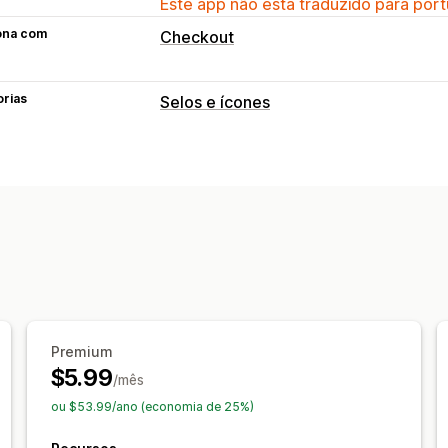
Este app não está traduzido para port
ona com
Checkout
orias
Selos e ícones
Tipos de ícone
Personalizado
Garantia
Pagamento
Banners da promoção
Segurança
Fr
Garantia
Personalização
Animações
Planos de fundo
Bordas
Fontes
Estilo
Tamanho
Dicas de fe
Responsividade para dispositivos mó
Premium
$5.99
Agendamento
/mês
ou $53.99/ano (economia de 25%)
Posição do ícone
Posição do manual
Posicionamento 