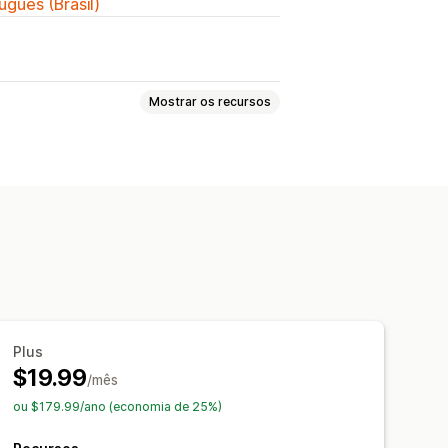
uguês (Brasil)
Mostrar os recursos
Recursos de produto
ete
Redes sociais
Confiança
Cores
Texto personalizado
rramentas
Upload de arquivo
veis
Específico do dispositivo
Plus
$19.99
/mês
ou $179.99/ano (economia de 25%)
automático
Barra de anúncios