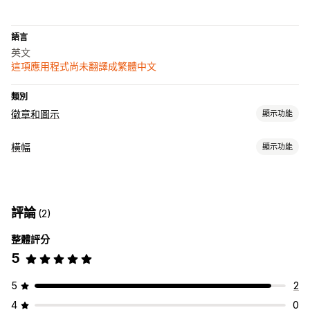
語言
英文
這項應用程式尚未翻譯成繁體中文
類別
徽章和圖示
顯示功能
圖示類型
橫幅
顯示功能
自訂
保證
付款
安全性
橫幅類型
自訂
公告列
背景
邊界
顏色
自訂文字
評論
(2)
自訂
圖示位置
整體評分
橫幅位置
背景
手動排列
自動排列
公告列
5
5
2
4
0