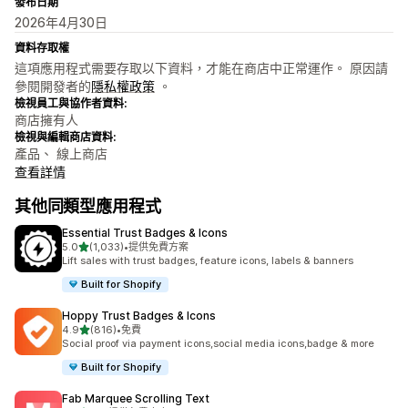
發布日期
2026年4月30日
資料存取權
這項應用程式需要存取以下資料，才能在商店中正常運作。 原因請
參閱開發者的
隱私權政策
。
檢視員工與協作者資料:
商店擁有人
檢視與編輯商店資料:
產品、 線上商店
查看詳情
其他同類型應用程式
Essential Trust Badges & Icons
滿分 5 顆星
5.0
(1,033)
•
提供免費方案
共有 1033 則評價
Lift sales with trust badges, feature icons, labels & banners
Built for Shopify
Hoppy Trust Badges & Icons
滿分 5 顆星
4.9
(816)
•
免費
共有 816 則評價
Social proof via payment icons,social media icons,badge & more
Built for Shopify
Fab Marquee Scrolling Text