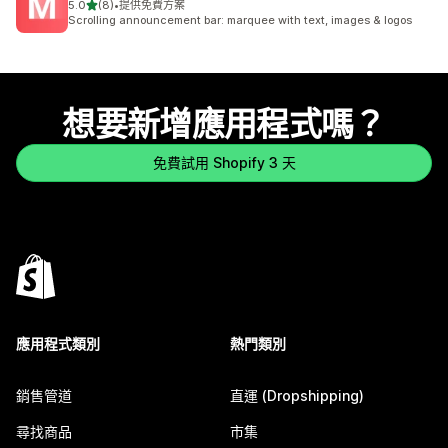
滿分 5 顆星
5.0
(8)
•
提供免費方案
共有 8 則評價
Scrolling announcement bar: marquee with text, images & logos
想要新增應用程式嗎？
免費試用 Shopify 3 天
應用程式類別
熱門類別
銷售管道
直運 (Dropshipping)
尋找商品
市集