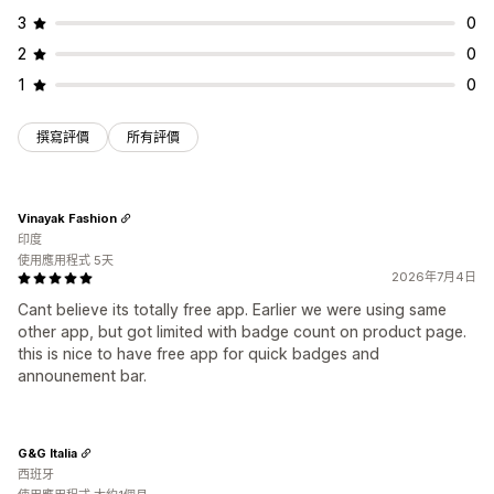
3
0
2
0
1
0
撰寫評價
所有評價
Vinayak Fashion
印度
使用應用程式 5天
2026年7月4日
Cant believe its totally free app. Earlier we were using same
other app, but got limited with badge count on product page.
this is nice to have free app for quick badges and
announement bar.
G&G Italia
西班牙