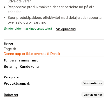
udvalgte varer
Responsive produktpakker, der ser perfekte ud på alle
enheder
Spor produktpakkers effektivitet med detaljerede rapporter
over salg og omsætning
Indeholder maskinoversat tekst
Vis oprindelig
Sprog
Engelsk
Denne app er ikke oversat til Dansk
Fungerer sammen med
Betaling
Kundekonti
Kategorier
Produktsampak
Vis funktioner
Pakketyper
Rabatter
Vis funktioner
Faste pakker
Miks og match-pakker
Pakker med varianter
Rabattyper
Opret en kasse
Gaveæsker
Prøvepakker