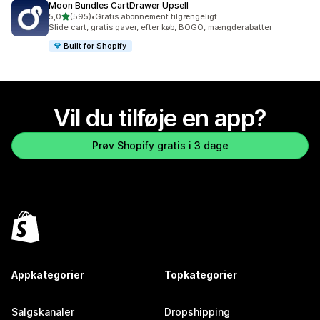
Moon Bundles CartDrawer Upsell
ud af 5 stjerner
5,0
(595)
•
Gratis abonnement tilgængeligt
595 anmeldelser i alt
Slide cart, gratis gaver, efter køb, BOGO, mængderabatter
Built for Shopify
Vil du tilføje en app?
Prøv Shopify gratis i 3 dage
Appkategorier
Topkategorier
Salgskanaler
Dropshipping