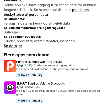
Denne app skal have adgang til følgende data for at kunne
fungere i din butik. Se hvorfor i udviklerens
politik om
beskyttelse af persondata
.
Se kundedata:
Følsomme data, enheds- og aktivitetsdata
Se data om medarbejdere og bidragydere:
Butiksejer
Se og rediger butiksdata:
Kunder, produkter, ordrer, rabatter, Webshop
Se detaljer
Flere apps som denne
Pumper Bundles Quantity Breaks
ud af 5 stjerner
4,9
(3.217)
•
Gratis abonnement tilgængeligt
3217 anmeldelser i alt
Øg AOV med pakketilbud, gratis gaver og mængderabat!
Built for Shopify
SMART Bundles Volume Discounts
ud af 5 stjerner
4,9
(266)
•
Gratis
266 anmeldelser i alt
Øg din AOV med produktpakker, BOGO, rabat ved mængdekøb og
gaver
Built for Shopify