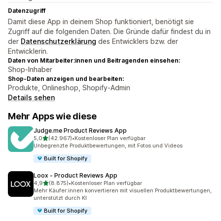
Datenzugriff
Damit diese App in deinem Shop funktioniert, benötigt sie
Zugriff auf die folgenden Daten. Die Gründe dafür findest du in
der
Datenschutzerklärung
des Entwicklers bzw. der
Entwicklerin.
Daten von Mitarbeiter:innen und Beitragenden einsehen:
Shop-Inhaber
Shop-Daten anzeigen und bearbeiten:
Produkte, Onlineshop, Shopify-Admin
Details sehen
Mehr Apps wie diese
Judge.me Product Reviews App
von 5 Sternen
5,0
(42.967)
•
Kostenloser Plan verfügbar
42967 Rezensionen insgesamt
Unbegrenzte Produktbewertungen, mit Fotos und Videos
Built for Shopify
Loox ‑ Product Reviews App
von 5 Sternen
4,9
(8.875)
•
Kostenloser Plan verfügbar
8875 Rezensionen insgesamt
Mehr Käufer:innen konvertieren mit visuellen Produktbewertungen,
unterstützt durch KI
Built for Shopify