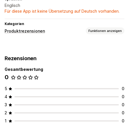
Englisch
Für diese App ist keine Übersetzung auf Deutsch vorhanden.
Kategorien
Produktrezensionen
Funktionen anzeigen
Anzeigeoptionen
Erfahrungsberichte
Fotorezensionen
Sternebewertungen
Rezensionen
Wege zum Einholen von Rezensionen
Gesamtbewertung
Popups
Syndizierung von Rezensionen
0
5
0
4
0
3
0
2
0
1
0