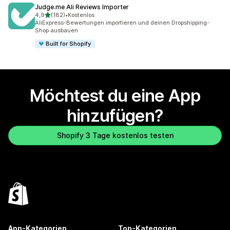
Judge.me Ali Reviews Importer
von 5 Sternen
4,9
(182)
•
Kostenlos
182 Rezensionen insgesamt
AliExpress-Bewertungen importieren und deinen Dropshipping-
Shop ausbauen
Built for Shopify
Möchtest du eine App
hinzufügen?
Shopify 3 Tage kostenlos testen
App-Kategorien
Top-Kategorien