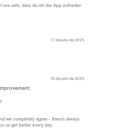
ut uns sehr, dass du mit der App zufrieden
17 de julio de 2025
16 de julio de 2025
r improvement.
25
 and we completely agree – there’s always
s us get better every day.