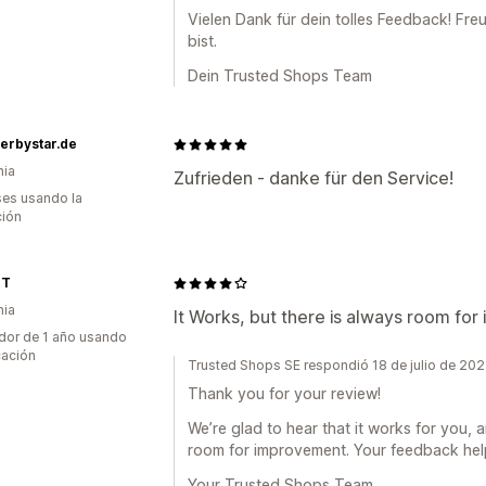
Vielen Dank für dein tolles Feedback! Fre
bist.
Dein Trusted Shops Team
erbystar.de
nia
Zufrieden - danke für den Service!
es usando la
ción
IT
nia
It Works, but there is always room fo
dor de 1 año usando
cación
Trusted Shops SE respondió 18 de julio de 20
Thank you for your review!
We’re glad to hear that it works for you,
room for improvement. Your feedback help
Your Trusted Shops Team