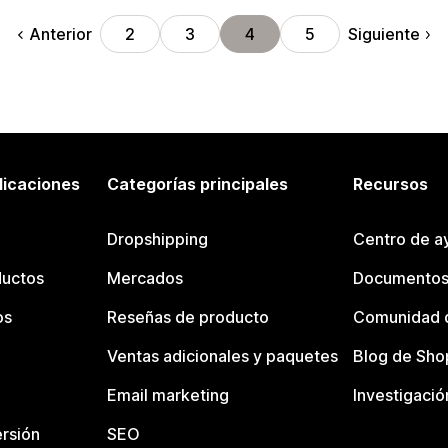
Anterior
Siguiente
2
3
4
5
licaciones
Categorías principales
Recursos
Dropshipping
Centro de a
ductos
Mercados
Documentos
os
Reseñas de producto
Comunidad d
Ventas adicionales y paquetes
Blog de Sho
Email marketing
Investigació
rsión
SEO