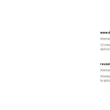
www.d
Alema
12 mes
aplica
reuse
Alema
Alrede
la apli