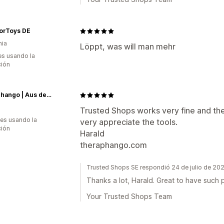
orToys DE
nia
Löppt, was will man mehr
s usando la
ción
theraphango | Aus dem steirischen Vulkanland
a
Trusted Shops works very fine and the
es usando la
very appreciate the tools.
ción
Harald
theraphango.com
Trusted Shops SE respondió 24 de julio de 20
Thanks a lot, Harald. Great to have such
Your Trusted Shops Team