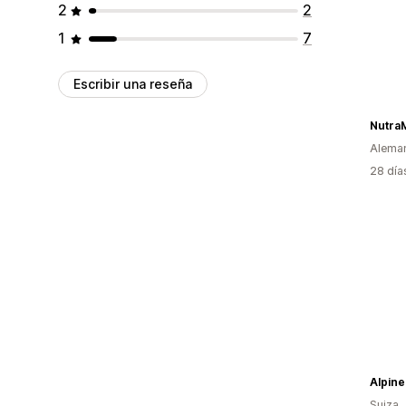
2
2
1
7
Escribir una reseña
Alema
28 día
Alpin
Suiza