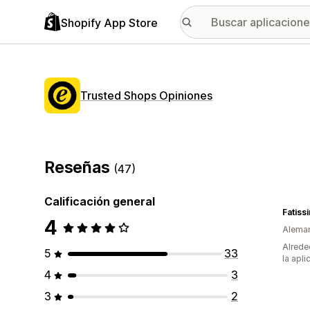
Shopify App Store
Trusted Shops Opiniones
Reseñas
(47)
Calificación general
Fatiss
4
Alema
Alrede
5
33
la apli
4
3
3
2