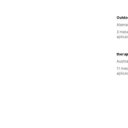
Outdo
Alema
3 mese
aplica
Austri
11 mes
aplica