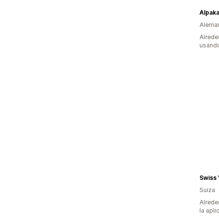
Alpaka
Alema
Alrede
usando
Swiss
Suiza
Alrede
la apli