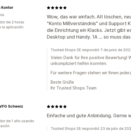
 Kontor
nia
Wow, das war einfach. Alt löschen, neu
dor de 2 horas
"Konto Mißverständnis" und Support K
 la aplicación
die Einrichtung ein Klacks. Jetzt gibt 
Desktop und Handy. 1A ... so muss das
Trusted Shops SE respondió 7 de junio de 202
Vielen Dank für Ihre positive Bewertung! W
unkompliziert helfen konnten.
Für weitere Fragen stehen wir Ihnen jeder
Beste Grüße
Ihr Trusted Shops Team
 VFG Schweiz
Einfache und gute Anbindung. Gerne w
dor de 1 año usando
cación
Trusted Shops SE respondió 23 de julio de 20