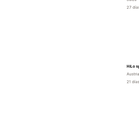
27 día
HiLo s
Austri
21 día