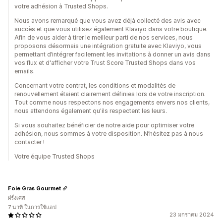
votre adhésion à Trusted Shops.
Nous avons remarqué que vous avez déjà collecté des avis avec
succès et que vous utilisez également Klaviyo dans votre boutique.
Afin de vous aider à tirer le meilleur parti de nos services, nous
proposons désormais une intégration gratuite avec Klaviyo, vous
permettant d’intégrer facilement les invitations à donner un avis dans
vos flux et d'afficher votre Trust Score Trusted Shops dans vos
emails.
Concernant votre contrat, les conditions et modalités de
renouvellement étaient clairement définies lors de votre inscription.
Tout comme nous respectons nos engagements envers nos clients,
nous attendons également qu'ils respectent les leurs.
Si vous souhaitez bénéficier de notre aide pour optimiser votre
adhésion, nous sommes à votre disposition. N’hésitez pas à nous
contacter !
Votre équipe Trusted Shops
Foie Gras Gourmet
ฝรั่งเศส
7 นาที ในการใช้แอป
23 มกราคม 2024