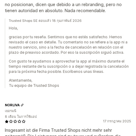
no posicionan, dicen que debido a un rebranding, pero no
tienen autoridad en absoluto. Nada recomendable.
Trusted Shops SE ตอบแล้ว 18 กุมภาพันธ์ 2026
Hola,
gracias por tu reseña. Sentimos que no estés satisfecho. Hemos
revisado el caso en detalle. Tu comentario no se refiere a la app ni a
nuestro servicio, sino a la fecha de cancelación en relación con el
plazo de preaviso acordado. Por eso la suscripción siguió activa.
Con gusto te ayudamos a aprovechar la app al máximo durante el
tiempo restante de tu suscripción o a dejar registrada la cancelación
para la próxima fecha posible. Escríbenos unas líneas.
Atentamente,
Tu equipo de Trusted Shops
NORLIVA
เยอรมนี
8 เดือน ในการใช้แอป
17 กรกฎาคม 2025
Insgesamt ist die Firma Trusted Shops nicht mehr sehr