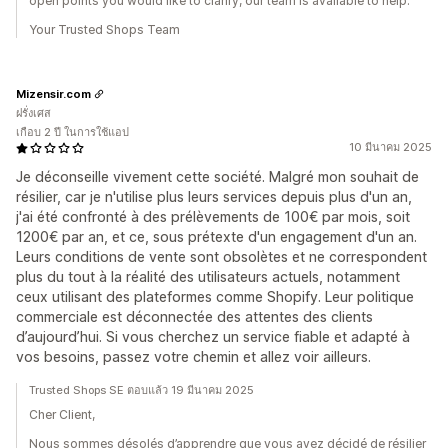
open points you would like to clarify, our team is available to help.
Your Trusted Shops Team
Mizensir.com
ฝรั่งเศส
เกือบ 2 ปี ในการใช้แอป
10 มีนาคม 2025
Je déconseille vivement cette société. Malgré mon souhait de
résilier, car je n'utilise plus leurs services depuis plus d'un an,
j'ai été confronté à des prélèvements de 100€ par mois, soit
1200€ par an, et ce, sous prétexte d'un engagement d'un an.
Leurs conditions de vente sont obsolètes et ne correspondent
plus du tout à la réalité des utilisateurs actuels, notamment
ceux utilisant des plateformes comme Shopify. Leur politique
commerciale est déconnectée des attentes des clients
d’aujourd’hui. Si vous cherchez un service fiable et adapté à
vos besoins, passez votre chemin et allez voir ailleurs.
Trusted Shops SE ตอบแล้ว 19 มีนาคม 2025
Cher Client,
Nous sommes désolés d’apprendre que vous avez décidé de résilier