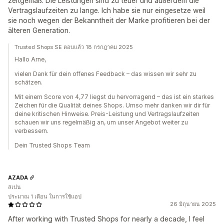
zeitgemäß. Die Leistungen sind zu teuer und außerdem die
Vertragslaufzeiten zu lange. Ich habe sie nur eingesetze weil
sie noch wegen der Bekanntheit der Marke profitieren bei der
älteren Generation.
Trusted Shops SE ตอบแล้ว 18 กรกฎาคม 2025
Hallo Arne,
vielen Dank für dein offenes Feedback – das wissen wir sehr zu
schätzen.
Mit einem Score von 4,77 liegst du hervorragend – das ist ein starkes
Zeichen für die Qualität deines Shops. Umso mehr danken wir dir für
deine kritischen Hinweise. Preis-Leistung und Vertragslaufzeiten
schauen wir uns regelmäßig an, um unser Angebot weiter zu
verbessern.
Dein Trusted Shops Team
AZADA
สเปน
ประมาณ 1 เดือน ในการใช้แอป
26 มิถุนายน 2025
After working with Trusted Shops for nearly a decade, I feel