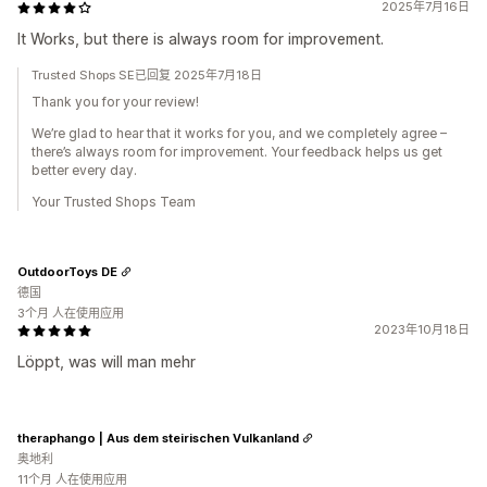
2025年7月16日
It Works, but there is always room for improvement.
Trusted Shops SE已回复 2025年7月18日
Thank you for your review!
We’re glad to hear that it works for you, and we completely agree –
there’s always room for improvement. Your feedback helps us get
better every day.
Your Trusted Shops Team
OutdoorToys DE
德国
3个月 人在使用应用
2023年10月18日
Löppt, was will man mehr
theraphango | Aus dem steirischen Vulkanland
奥地利
11个月 人在使用应用