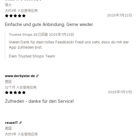
瑞士
大约1年 人在使用应用
2025年7月22日
Einfache und gute Anbindung. Gerne wieder.
Trusted Shops SE已回复 2025年7月23日
Vielen Dank für dein tolles Feedback! Freut uns sehr, dass du mit der
App zufrieden bist.
Dein Trusted Shops Team
www.derbystar.de
德国
12个月 人在使用应用
2025年7月17日
Zufrieden - danke für den Service!
reuseIT
德国
大约1年 人在使用应用