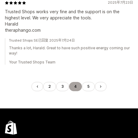
2025年7月23日
Trusted Shops works very fine and the support is on the
highest level. We very appreciate the tools.
Harald
theraphango.com
Trusted Shops SE已回复 2025年7月24日
Thanks a lot, Harald. Great to have such positive energy coming our
way!
Your Trusted Shops Team
2
3
4
5