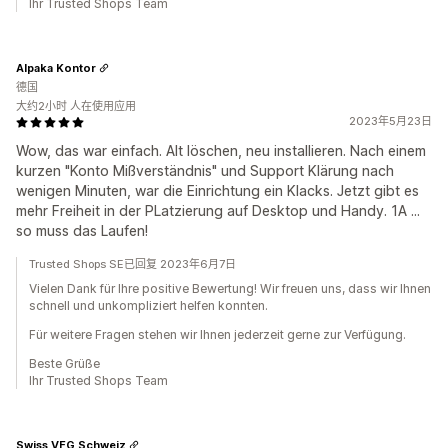
Ihr Trusted Shops Team
Alpaka Kontor
德国
大约2小时 人在使用应用
2023年5月23日
Wow, das war einfach. Alt löschen, neu installieren. Nach einem
kurzen "Konto Mißverständnis" und Support Klärung nach
wenigen Minuten, war die Einrichtung ein Klacks. Jetzt gibt es
mehr Freiheit in der PLatzierung auf Desktop und Handy. 1A ...
so muss das Laufen!
Trusted Shops SE已回复 2023年6月7日
Vielen Dank für Ihre positive Bewertung! Wir freuen uns, dass wir Ihnen
schnell und unkompliziert helfen konnten.
Für weitere Fragen stehen wir Ihnen jederzeit gerne zur Verfügung.
Beste Grüße
Ihr Trusted Shops Team
Swiss VFG Schweiz