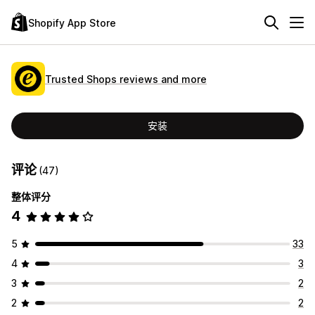
Shopify App Store
Trusted Shops reviews and more
安装
评论
(47)
整体评分
4
5
33
4
3
3
2
2
2