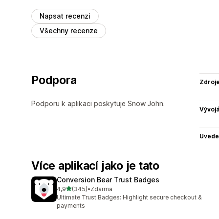
Napsat recenzi
Všechny recenze
Podpora
Zdroj
Podporu k aplikaci poskytuje Snow John.
Vývojá
Uvede
Více aplikací jako je tato
Conversion Bear Trust Badges
z 5 hvězd
4,9
(345)
•
Zdarma
Celkový počet recenzí: 345
Ultimate Trust Badges: Highlight secure checkout &
payments