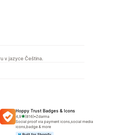
u v jazyce Čeština.
Hoppy Trust Badges & Icons
z 5 hvězd
4,9
(816)
•
Zdarma
Celkový počet recenzí: 816
Social proof via payment icons,social media
icons,badge & more
Built for Shopify