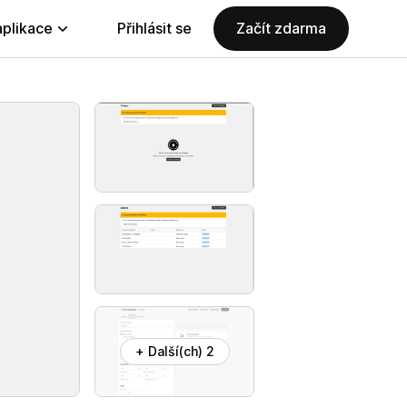
aplikace
Přihlásit se
Začít zdarma
+ Další(ch) 2