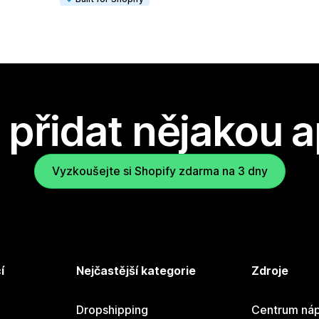
přidat nějakou a
Vyzkoušejte si Shopify zdarma na 3 dny
í
Nejčastější kategorie
Zdroje
Dropshipping
Centrum náp