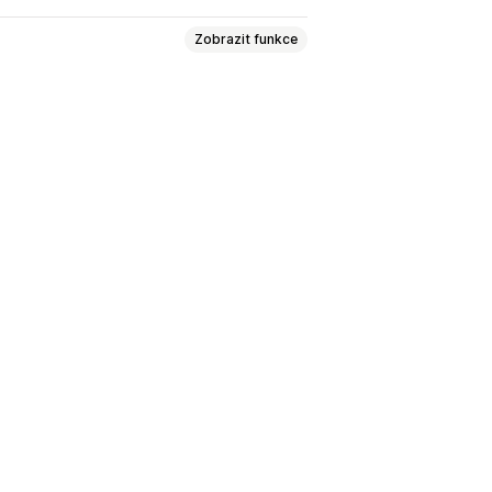
Zobrazit funkce
nnery
Zabezpečení
Doprava
t
Písma
Velikost
Nahrání souboru
namovací lišta
Vlastní stránky
tí
Domovská stránka