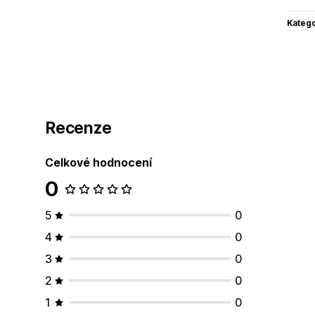
Katego
Recenze
Celkové hodnocení
0
5
0
4
0
3
0
2
0
1
0