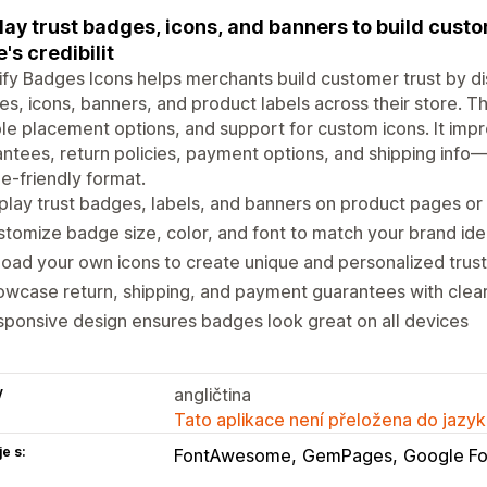
lay trust badges, icons, and banners to build cust
e's credibilit
ify Badges Icons helps merchants build customer trust by di
s, icons, banners, and product labels across their store. T
ble placement options, and support for custom icons. It impro
ntees, return policies, payment options, and shipping info—a
e-friendly format.
play trust badges, labels, and banners on product pages or
tomize badge size, color, and font to match your brand ide
oad your own icons to create unique and personalized trust
wcase return, shipping, and payment guarantees with clear
ponsive design ensures badges look great on all devices
y
angličtina
Tato aplikace není přeložena do jazyk
e s:
FontAwesome
GemPages
Google Fo