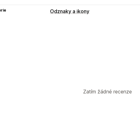
rie
Odznaky a ikony
Typy ikon
Vlastní
Zaručení
Platba
Prodejní ba
Důvěra
Záruka
Přizpůsobení
Pozadí
Ohraničení
Barvy
Vlastní tex
Pozice ikon
Ruční pozice
Automatická pozice
Oz
Zatím žádné recenze
Stránka košíku
Stránky kolekcí
Zápa
Stránky produktů