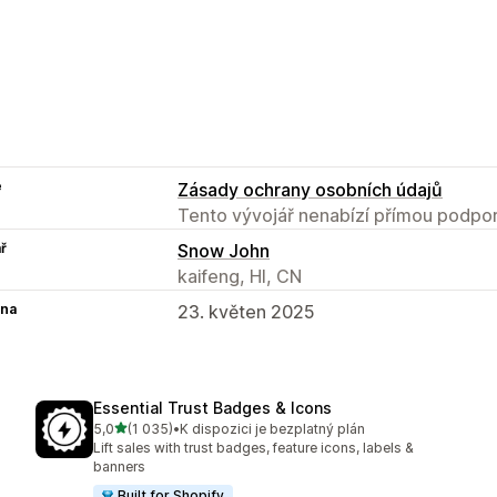
e
Zásady ochrany osobních údajů
Tento vývojář nenabízí přímou podpor
ř
Snow John
kaifeng, HI, CN
na
23. květen 2025
Essential Trust Badges & Icons
z 5 hvězd
5,0
(1 035)
•
K dispozici je bezplatný plán
Celkový počet recenzí: 1035
Lift sales with trust badges, feature icons, labels &
banners
Built for Shopify