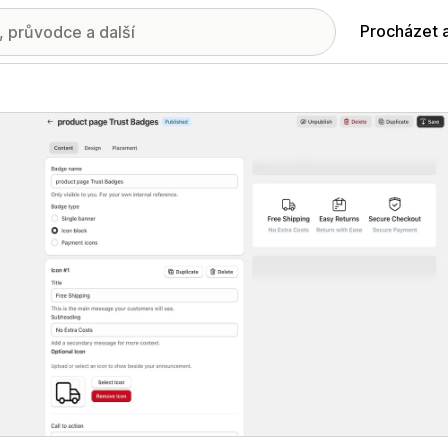
Procházet 
ie propagovaných obrázků