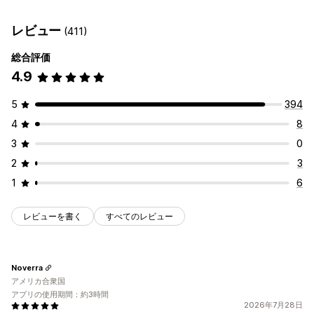
UGC
写真
動画
レビュー
レビューの収集方法
レビュー
(411)
表示オプション
メールリクエスト
プッシュ通知
SNSのUGC
フォーム
総合評価
商品閲覧回数
インポートとエクスポート
レビューの移行
オートメーション
4.9
カスタムリクエスト
分析
エンゲージメント追跡
5
394
4
8
3
0
2
3
1
6
レビューを書く
すべてのレビュー
Noverra
アメリカ合衆国
アプリの使用期間：約3時間
2026年7月28日