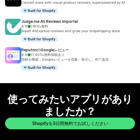
Convert more with visual product reviews, superpowered by AI
Built for Shopify
Judge.me Ali Reviews Importer
5つ星中
4.9
(183)
•
無料
合計レビュー数：183件
Import AliExpress reviews and grow your dropshipping store
Built for Shopify
ReputonのGoogleレビュー
5つ星中
4.9
(1,401)
•
無料体験あり
合計レビュー数：1401件
信頼を構築：Googleレビューを収集・表示し、AIで返信
Built for Shopify
使ってみたいアプリがあり
ましたか？
Shopifyを3日間無料でお試しください