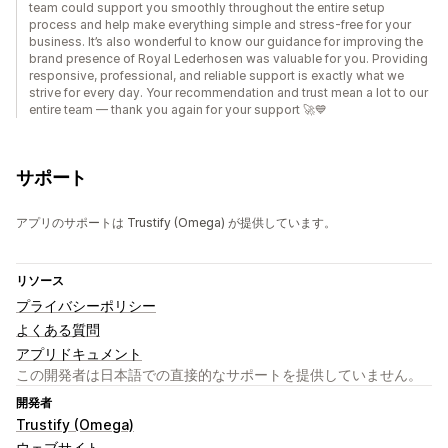
team could support you smoothly throughout the entire setup
process and help make everything simple and stress-free for your
business. It’s also wonderful to know our guidance for improving the
brand presence of Royal Lederhosen was valuable for you. Providing
responsive, professional, and reliable support is exactly what we
strive for every day. Your recommendation and trust mean a lot to our
entire team — thank you again for your support 🚀💙
サポート
アプリのサポートは Trustify (Omega) が提供しています。
リソース
プライバシーポリシー
よくある質問
アプリドキュメント
この開発者は日本語での直接的なサポートを提供していません。
開発者
Trustify (Omega)
ウェブサイト