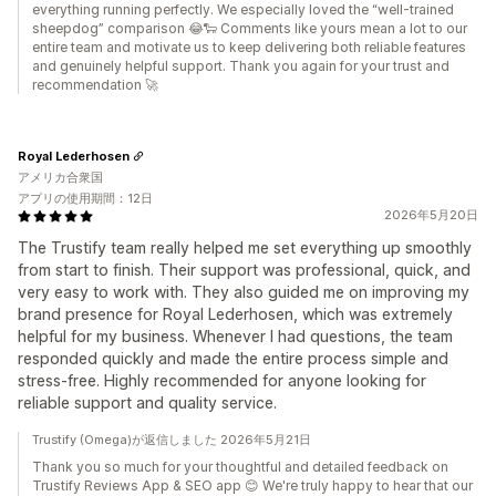
everything running perfectly. We especially loved the “well-trained
sheepdog” comparison 😂🐑 Comments like yours mean a lot to our
entire team and motivate us to keep delivering both reliable features
and genuinely helpful support. Thank you again for your trust and
recommendation 🚀
Royal Lederhosen
アメリカ合衆国
アプリの使用期間：12日
2026年5月20日
The Trustify team really helped me set everything up smoothly
from start to finish. Their support was professional, quick, and
very easy to work with. They also guided me on improving my
brand presence for Royal Lederhosen, which was extremely
helpful for my business. Whenever I had questions, the team
responded quickly and made the entire process simple and
stress-free. Highly recommended for anyone looking for
reliable support and quality service.
Trustify (Omega)が返信しました 2026年5月21日
Thank you so much for your thoughtful and detailed feedback on
Trustify Reviews App & SEO app 😊 We're truly happy to hear that our