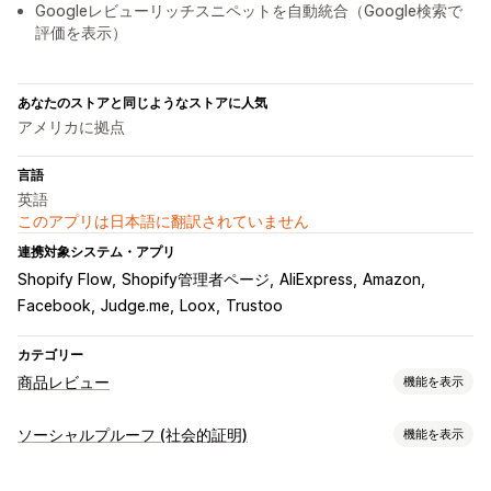
Googleレビューリッチスニペットを自動統合（Google検索で
評価を表示）
あなたのストアと同じようなストアに人気
アメリカに拠点
言語
英語
このアプリは日本語に翻訳されていません
連携対象システム・アプリ
Shopify Flow
Shopify管理者ページ
AliExpress
Amazon
Facebook
Judge.me
Loox
Trustoo
カテゴリー
商品レビュー
機能を表示
表示オプション
ソーシャルプルーフ (社会的証明)
機能を表示
写真のレビュー
星評価
カルーセル
レビュー一覧ページ
コンテンツタイプ
商品のグループ化
リッチスニペット