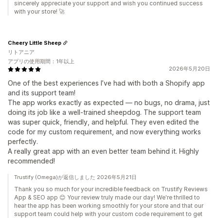
sincerely appreciate your support and wish you continued success
with your store! 🚀
Cheery Little Sheep
リトアニア
アプリの使用期間：1年以上
2026年5月20日
One of the best experiences I’ve had with both a Shopify app
and its support team!
The app works exactly as expected — no bugs, no drama, just
doing its job like a well-trained sheepdog. The support team
was super quick, friendly, and helpful. They even edited the
code for my custom requirement, and now everything works
perfectly.
A really great app with an even better team behind it. Highly
recommended!
Trustify (Omega)が返信しました 2026年5月21日
Thank you so much for your incredible feedback on Trustify Reviews
App & SEO app 😊 Your review truly made our day! We're thrilled to
hear the app has been working smoothly for your store and that our
support team could help with your custom code requirement to get