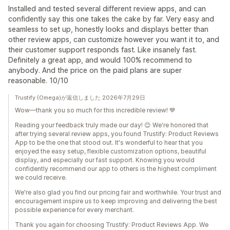
Installed and tested several different review apps, and can
confidently say this one takes the cake by far. Very easy and
seamless to set up, honestly looks and displays better than
other review apps, can customize however you want it to, and
their customer support responds fast. Like insanely fast.
Definitely a great app, and would 100% recommend to
anybody. And the price on the paid plans are super
reasonable. 10/10
Trustify (Omega)が返信しました 2026年7月29日
Wow—thank you so much for this incredible review! 💙
Reading your feedback truly made our day! 😊 We're honored that
after trying several review apps, you found Trustify: Product Reviews
App to be the one that stood out. It's wonderful to hear that you
enjoyed the easy setup, flexible customization options, beautiful
display, and especially our fast support. Knowing you would
confidently recommend our app to others is the highest compliment
we could receive.
We're also glad you find our pricing fair and worthwhile. Your trust and
encouragement inspire us to keep improving and delivering the best
possible experience for every merchant.
Thank you again for choosing Trustify: Product Reviews App. We