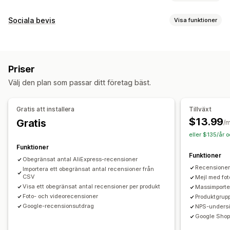
Visningsalternativ
Sociala bevis
Visa funktioner
Fotorecensioner
Stjärnklassificering
Karuseller
Innehållstyper
En sida med alla recensioner
Produktgrupper
UGC
Foton
Videor
Recensioner
Textfragment
Priser
Visningsalternativ
Metoder för insamling av recensioner
Välj den plan som passar ditt företag bäst.
Produktvisningar
Förfrågningar via e-post
Push-meddelanden
Användargenererat innehåll i sociala medier
Formulär
Analysverktyg
Gratis att installera
Tillväxt
Import och export
Migrering av recensioner
$13.99
Gratis
Spårning av engagemang
/
Automatiseringar
Anpassade förfrågningar
eller $135/år 
Funktioner
Funktioner
Obegränsat antal AliExpress-recensioner
Recensioner
Importera ett obegränsat antal recensioner från
CSV
Mejl med fot
Visa ett obegränsat antal recensioner per produkt
Massimporte
Foto- och videorecensioner
Produktgrup
Google-recensionsutdrag
NPS-unders
Google Shop