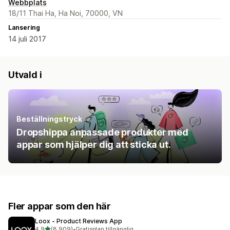
Webbplats
18/11 Thai Ha, Ha Noi, 70000, VN
Lansering
14 juli 2017
Utvald i
Beställningstryck
Dropshippa anpassade produkter med
appar som hjälper dig att sticka ut.
Fler appar som den här
Loox ‑ Product Reviews App
av 5 stjärnor
4,9
(8 909)
•
Gratisplan tillgänglig