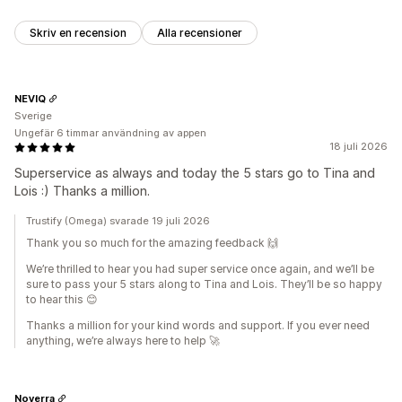
Skriv en recension
Alla recensioner
NEVIQ
Sverige
Ungefär 6 timmar användning av appen
18 juli 2026
Superservice as always and today the 5 stars go to Tina and
Lois :) Thanks a million.
Trustify (Omega) svarade 19 juli 2026
Thank you so much for the amazing feedback 🙌
We’re thrilled to hear you had super service once again, and we’ll be
sure to pass your 5 stars along to Tina and Lois. They’ll be so happy
to hear this 😊
Thanks a million for your kind words and support. If you ever need
anything, we’re always here to help 🚀
Noverra