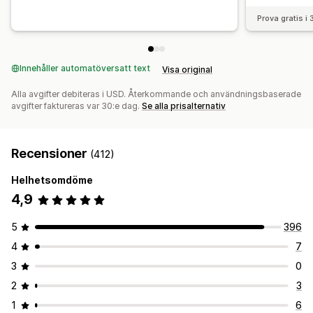
Prova gratis i
Innehåller automatöversatt text
Visa original
Alla avgifter debiteras i USD. Återkommande och användningsbaserade
avgifter faktureras var 30:e dag.
Se alla prisalternativ
Recensioner
(412)
Helhetsomdöme
4,9
5
396
4
7
3
0
2
3
1
6