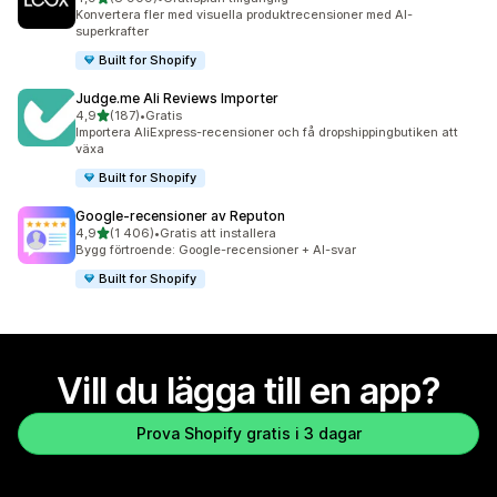
8909 recensioner totalt
Konvertera fler med visuella produktrecensioner med AI-
superkrafter
Built for Shopify
Judge.me Ali Reviews Importer
av 5 stjärnor
4,9
(187)
•
Gratis
187 recensioner totalt
Importera AliExpress-recensioner och få dropshippingbutiken att
växa
Built for Shopify
Google‑recensioner av Reputon
av 5 stjärnor
4,9
(1 406)
•
Gratis att installera
1406 recensioner totalt
Bygg förtroende: Google-recensioner + AI-svar
Built for Shopify
Vill du lägga till en app?
Prova Shopify gratis i 3 dagar