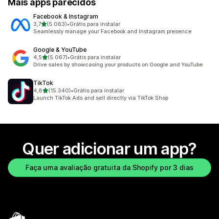
Mais apps parecidos
Facebook & Instagram
de 5 estrelas
3,7
(5.063)
•
Grátis para instalar
5063 avaliações ao todo
Seamlessly manage your Facebook and Instagram presence
Google & YouTube
de 5 estrelas
4,5
(5.067)
•
Grátis para instalar
5067 avaliações ao todo
Drive sales by showcasing your products on Google and YouTube
TikTok
de 5 estrelas
4,8
(15.340)
•
Grátis para instalar
15340 avaliações ao todo
Launch TikTok Ads and sell directly via TikTok Shop
Quer adicionar um app?
Faça uma avaliação gratuita da Shopify por 3 dias