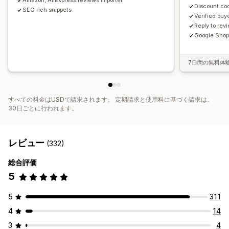
Amazon, AliExpress reviews importer
Discount cod
SEO rich snippets
Verified buy
Reply to rev
Google Shop
7日間の無料体
すべての料金はUSDで請求されます。 定期請求と使用料に基づく請求は、
30日ごとに行われます。
レビュー
(332)
総合評価
5
5
311
4
14
3
4