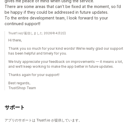
gives me peace of mind when using the service.
There are some areas that can’t be fixed at the moment, so I’d
be happy if they could be addressed in future updates.
To the entire development team, I look forward to your
continued support!
Trust1.ioが返信しました 2026年4月2日
Hi there,
Thank you so much for your kind words! We’re really glad our support
has been helpful and timely for you.
We truly appreciate your feedback on improvements — it means a lot,
and we’ll keep working to make the app better in future updates.
Thanks again for your support!
Best regards,
TrustShop Team
サポート
アプリのサポートは Trust1.io が提供しています。