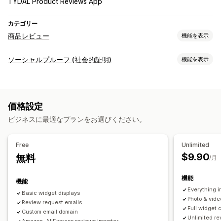
TYDAL Product Reviews App
カテゴリー
商品レビュー
機能を表示
表示オプション
ソーシャルプルーフ (社会的証明)
機能を表示
テスティモニアル
写真のレビュー
動画のレビュー
星評価
コンテンツタイプ
評価
バッジ
カルーセル
メディアギャラリー
UGC
写真
動画
レビュー
グリッドレイアウト
タブまたはサイドバー
レビュー一覧ページ
価格設定
上位のレビュー
レビューのハイライト
レビューサマリー
Q&A
表示オプション
ビジネスに最適なプランをお選びください。
商品のグループ化
絞り込み
リッチスニペット
商品閲覧回数
レビュー件数
カスタム通知
複数言語
カスタムレイアウト
レビューの収集方法
Free
Unlimited
メールリクエスト
SMSリクエスト
プッシュ通知
SNSのUGC
$9.90
無料
分析
/月
ポップアップ
フォーム
アンケート
QRコード
プロモーション
エンゲージメント追跡
コンバージョントラッキング
機能
紹介
インポートとエクスポート
レビューの移行
機能
Everything i
レビューシンジケーション
オートメーション
Basic widget displays
Photo & vide
Review request emails
カスタムリクエスト
Full widget 
Custom email domain
Unlimited r