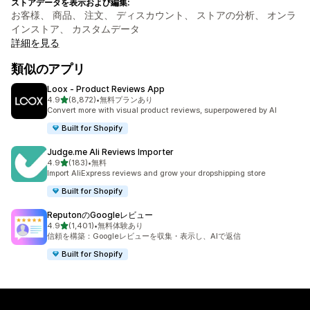
ストアデータを表示および編集:
お客様、 商品、 注文、 ディスカウント、 ストアの分析、 オンラ
インストア、 カスタムデータ
詳細を見る
類似のアプリ
Loox ‑ Product Reviews App
5つ星中
4.9
(8,872)
•
無料プランあり
合計レビュー数：8872件
Convert more with visual product reviews, superpowered by AI
Built for Shopify
Judge.me Ali Reviews Importer
5つ星中
4.9
(183)
•
無料
合計レビュー数：183件
Import AliExpress reviews and grow your dropshipping store
Built for Shopify
ReputonのGoogleレビュー
5つ星中
4.9
(1,401)
•
無料体験あり
合計レビュー数：1401件
信頼を構築：Googleレビューを収集・表示し、AIで返信
Built for Shopify