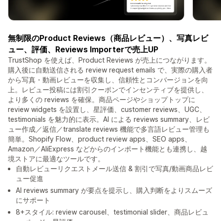
無制限のProduct Reviews（商品レビュー）、写真レビ
ュー、評価、Reviews Importerで売上UP
TrustShop を使えば、Product Reviews が売上につながります。
購入後に自動送信される review request emails で、実際の購入者
から写真・動画レビューを収集し、信頼性とコンバージョンを向
上。レビュー投稿には割引クーポンでインセンティブを提供し、
より多くの reviews を確保。商品ページやショップトップに
review widgets を設置し、星評価、customer reviews、UGC、
testimonials を魅力的に表示。AI による reviews summary、レビ
ュー作成／返信／translate reviews 機能で多言語レビュー管理も
簡単。Shopify Flow、product review apps、SEO apps、
Amazon／AliExpress などからのインポート機能とも連携し、越
境ストアに最適なツールです。
自動レビューリクエストメール送信 & 割引で写真/動画商品レビ
ュー促進
AI reviews summary が要点を提示し、購入判断をよりスムーズ
にサポート
8+スタイル: review carousel、testimonial slider、商品レビュ