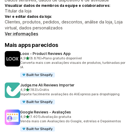
Visualizar dados de membros da equipe e colaboradores:
Titular da loja
Ver e editar dados da loja:
Clientes, produtos, pedidos, descontos, análise da loja, Loja
virtual, dados personalizados
Ver informações
Mais apps parecidos
Loox ‑ Product Reviews App
de 5 estrelas
4,9
(8.876)
•
Plano gratuito disponível
8876 avaliações ao todo
Converta mais com avaliações visuais de produtos, turbinadas por
IA
Built for Shopify
Judge.me Ali Reviews Importer
de 5 estrelas
4,9
(183)
•
Grátis
183 avaliações ao todo
Importe facilmente avaliações do AliExpress para dropshipping
Built for Shopify
Google Reviews ‑ Avaliações
de 5 estrelas
4,9
(1.401)
•
Avaliação gratuita
1401 avaliações ao todo
Venda mais com Avaliações do Google, estrelas e Depoimentos
Built for Shopify