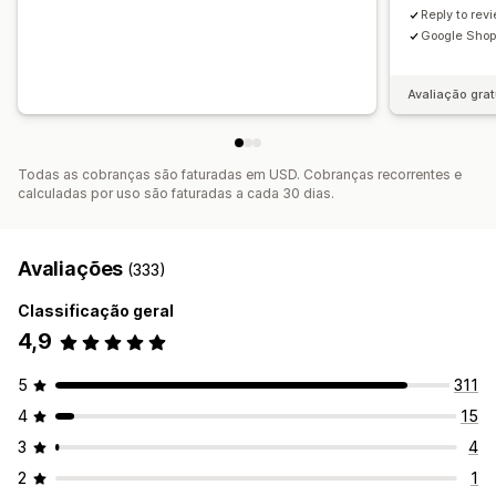
Automações
Solicitações personalizadas
Reply to rev
Google Shop
Avaliação grat
Todas as cobranças são faturadas em USD. Cobranças recorrentes e
calculadas por uso são faturadas a cada 30 dias.
Avaliações
(333)
Classificação geral
4,9
5
311
4
15
3
4
2
1