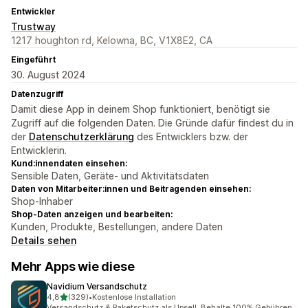
Entwickler
Trustway
1217 houghton rd, Kelowna, BC, V1X8E2, CA
Eingeführt
30. August 2024
Datenzugriff
Damit diese App in deinem Shop funktioniert, benötigt sie
Zugriff auf die folgenden Daten. Die Gründe dafür findest du in
der
Datenschutzerklärung
des Entwicklers bzw. der
Entwicklerin.
Kund:innendaten einsehen:
Sensible Daten, Geräte- und Aktivitätsdaten
Daten von Mitarbeiter:innen und Beitragenden einsehen:
Shop-Inhaber
Shop-Daten anzeigen und bearbeiten:
Kunden, Produkte, Bestellungen, andere Daten
Details sehen
Mehr Apps wie diese
Navidium Versandschutz
von 5 Sternen
4,8
(329)
•
Kostenlose Installation
329 Rezensionen insgesamt
Versandschutz & Paketschutz als Upsell. Behalte 100% Gebühren