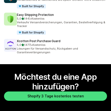
Built for Shopify
Easy Shipping Protection
von 5 Sternen
5,0
(44)
•
Kostenlos
44 Rezensionen insgesamt
Verkaufe Versandversicherungen, Garantien, Bestellverfolgung &
Tracker
Built for Shopify
Xcotton Post Purchase Guard
von 5 Sternen
5,0
(477)
•
Kostenlos
477 Rezensionen insgesamt
Lösungen für Versandschutz, Rückgaben und
Garantieverlängerungen
Möchtest du eine App
hinzufügen?
Shopify 3 Tage kostenlos testen