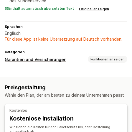
des Kundenservice
Enthält automatisch übersetzten Text
Original anzeigen
Sprachen
Englisch
Für diese App ist keine Übersetzung auf Deutsch vorhanden.
Kategorien
Garantien und Versicherungen
Funktionen anzeigen
Deckungsart
Gestohlene Pakete
Verlorene Pakete
Beschädigte Pakete
Preisgestaltung
Opt-in-Erfahrung
Wähle den Plan, der am besten zu deinem Unternehmen passt.
Warenkorbseite
Benutzerdefiniertes Widget
Benutzerdefiniertes Upselling
Kostenlos
Kostenlose Installation
Reklamationsmanagement
Reklamationsportal
Dashboard für Reklamationen
Wir ziehen die Kosten für den Paketschutz bei jeder Bestellung
automatisch ab.