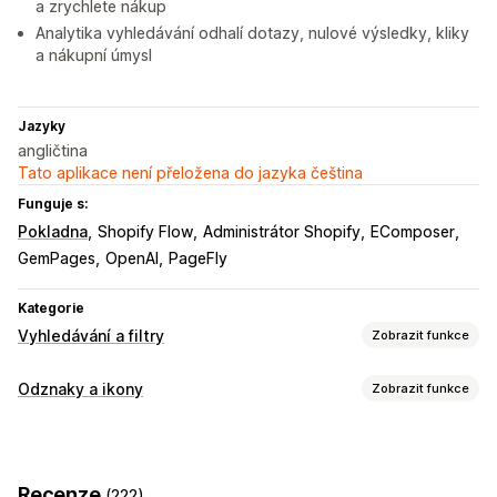
a zrychlete nákup
Analytika vyhledávání odhalí dotazy, nulové výsledky, kliky
a nákupní úmysl
Jazyky
angličtina
Tato aplikace není přeložena do jazyka čeština
Funguje s:
Pokladna
Shopify Flow
Administrátor Shopify
EComposer
GemPages
OpenAI
PageFly
Kategorie
Vyhledávání a filtry
Zobrazit funkce
Funkce vyhledávání
Odznaky a ikony
Zobrazit funkce
Automatické vyplnění
Vyhledávání obrázků
Typy ikon
Okamžité vyhledávání
Více jazyků
Vyhledávání pomocí AI
Vlastní
Zaručení
Platba
Funkce produktů
Tolerance překlepů
Skupiny synonym
Recenze
(222)
Prodejní bannery
Zabezpečení
Doprava
Sociální sítě