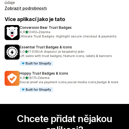
údaje
Zobrazit podrobnosti
Více aplikací jako je tato
Conversion Bear Trust Badges
z 5 hvězd
4,9
(345)
•
Zdarma
Celkový počet recenzí: 345
Ultimate Trust Badges: Highlight secure checkout & payments
Essential Trust Badges & Icons
z 5 hvězd
5,0
(1 036)
•
K dispozici je bezplatný plán
Celkový počet recenzí: 1036
Lift sales with trust badges, feature icons, labels & banners
Built for Shopify
Hoppy Trust Badges & Icons
z 5 hvězd
4,9
(817)
•
Zdarma
Celkový počet recenzí: 817
Social proof via payment icons,social media icons,badge & more
Built for Shopify
Chcete přidat nějakou