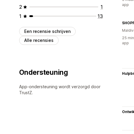
app
2
1
1
13
SHOPF
Maldiv
Een recensie schrijven
25 min
Alle recensies
app
Ondersteuning
Hulpb
App-ondersteuning wordt verzorgd door
TrustZ.
Ontwik