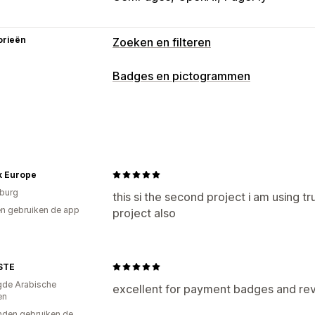
orieën
Zoeken en filteren
Zoekfuncties
Badges en pictogrammen
Automatisch aanvullen
Afbeeldingen
Soorten pictogrammen
Meerdere talen
AI-zoekopdracht
To
Aangepast
Garantie
Betaling
Produ
Groepen met synoniemen
Spraaksge
Beveiliging
Verzending
Social medi
Zoeksuggesties
Productaanbeveling
Gepersonaliseerde zoekopdracht
Aa
Aanpassing
lk Europe
Resultaten uitsluiten
burg
Animaties
Achtergronden
Borders
this si the second project i am using tru
n gebruiken de app
project also
Lettertypen
Stijl
Grootte
Tooltips
Aanpassing van weergave
Mobiel responsief
Apparaatspecifiek
Mobiel responsief
Aangepaste CSS
Aangepaste filters
Zoekresultatenpa
Pictogrampositie
STE
Handmatige positionering
Automatisc
Analytics
gde Arabische
excellent for payment badges and rev
en
Aankondigingsbalk
Pagina´s op maat
AI-inzichten
Conversietracking
Aang
den gebruiken de