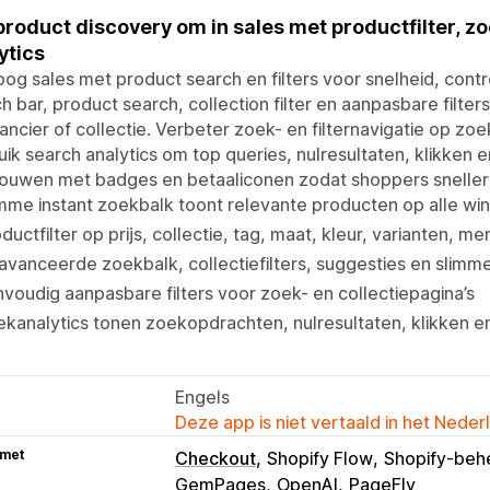
product discovery om in sales met productfilter, zoe
ytics
og sales met product search en filters voor snelheid, control
h bar, product search, collection filter en aanpasbare filters
ancier of collectie. Verbeter zoek- en filternavigatie op zoe
ik search analytics om top queries, nulresultaten, klikken 
rouwen met badges en betaaliconen zodat shoppers sneller
mme instant zoekbalk toont relevante producten op alle win
ductfilter op prijs, collectie, tag, maat, kleur, varianten, m
vanceerde zoekbalk, collectiefilters, suggesties en slimme
voudig aanpasbare filters voor zoek- en collectiepagina’s
kanalytics tonen zoekopdrachten, nulresultaten, klikken e
Engels
Deze app is niet vertaald in het Neder
 met
Checkout
Shopify Flow
Shopify-beh
GemPages
OpenAI
PageFly