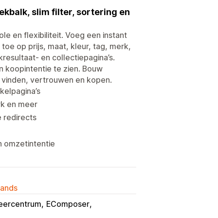
kbalk, slim filter, sortering en
e en flexibiliteit. Voeg een instant
 toe op prijs, maat, kleur, tag, merk,
kresultaat- en collectiepagina’s.
en koopintentie te zien. Bouw
 vinden, vertrouwen en kopen.
kelpagina’s
erk en meer
 redirects
n omzetintentie
lands
eercentrum
EComposer