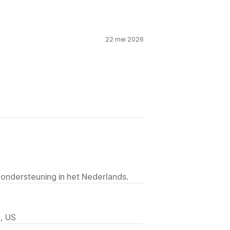
ooter
Koptekst
Hero-sectie
en
Zoekopdrachten
tpagina's
Zoekpagina's
22 mei 2026
 ondersteuning in het Nederlands.
1, US