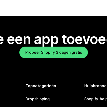
je een app toevo
Probeer Shopify 3 dagen gratis
Topcategorieën
Hulpbronne
Dropshipping
Shopify-hel