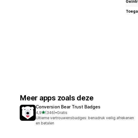
Geïnt
Toega
Meer apps zoals deze
Conversion Bear Trust Badges
van 5 sterren
4,9
(346)
•
Gratis
346 recensies in totaal
Ultieme vertrouwensbadges: benadruk veilig afrekenen
en betalen