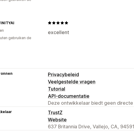
Checkoutpagina
Collectiepagina's
F
Analytics in realtime
Gedragsinzicht
Homepage
Landingspagina's
Produc
INITYAI
en
excellent
uten gebruiken de
ronnen
Privacybeleid
Veelgestelde vragen
Tutorial
API-documentatie
Deze ontwikkelaar biedt geen directe
kelaar
TrustZ
Website
637 Britannia Drive, Vallejo, CA, 9459