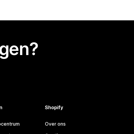
egen?
n
Shopify
pcentrum
Over ons