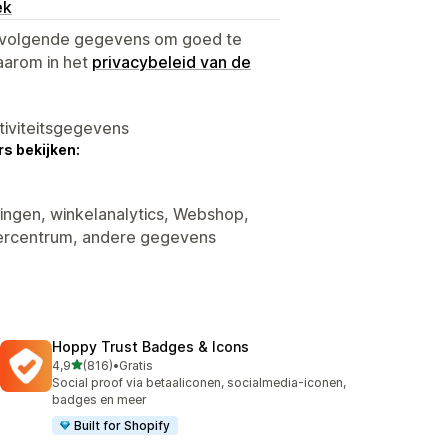
ek
e volgende gegevens om goed te
aarom in het
privacybeleid van de
tiviteitsgegevens
s bekijken:
tingen, winkelanalytics, Webshop,
ercentrum, andere gegevens
Hoppy Trust Badges & Icons
van 5 sterren
4,9
(816)
•
Gratis
816 recensies in totaal
Social proof via betaaliconen, socialmedia-iconen,
badges en meer
Built for Shopify