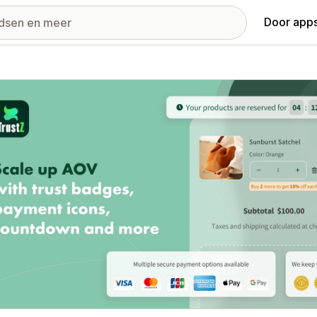
Door apps
ij met uitgelichte afbeeldingen