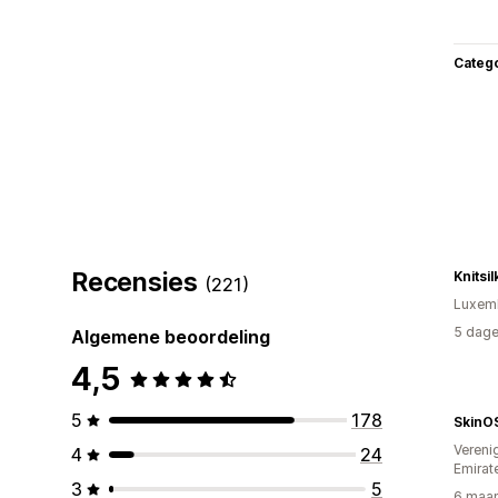
Categ
Recensies
Knitsi
(221)
Luxem
5 dage
Algemene beoordeling
4,5
5
178
SkinO
Vereni
4
24
Emirat
3
5
6 maan