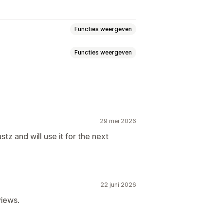
Functies weergeven
Functies weergeven
 zoeken
Direct zoeken
lerantie voor typfouten
ctfuncties
Uitverkoopbanner
wijs zoeken
Stopwoorden
a
Trust
Garantie
en
Productboosts
Multi-filter
ngepaste ranking
Zoekbalk
29 mei 2026
Kleuren
Aangepaste tekst
stz and will use it for the next
Bestanden uploaden
Planning
Aangepaste stijl
Filterweergave
gina
Sorteren
22 juni 2026
he positionering
iews.
Winkelwagenpagina
epaste dashboards
Filtergebruik