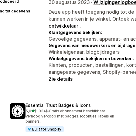
roduceerd
30 augustus 2023 ·
Wijzigingenlogbo
ng tot gegevens
Deze app heeft toegang nodig tot d
kunnen werken in je winkel. Ontdek w
ontwikkelaar
.
Klantgegevens bekijken:
Gevoelige gegevens, apparaat- en ac
Gegevens van medewerkers en bijdrager
Winkeleigenaar, blogbijdragers
Winkelgegevens bekijken en bewerken:
Klanten, producten, bestellingen, kor
aangepaste gegevens, Shopify-behe
Zie details
Essential Trust Badges & Icons
van 5 sterren
5,0
(1.034)
•
Gratis abonnement beschikbaar
1034 recensies in totaal
Verhoog verkoop met badges, icoontjes, labels en
banners.
Built for Shopify