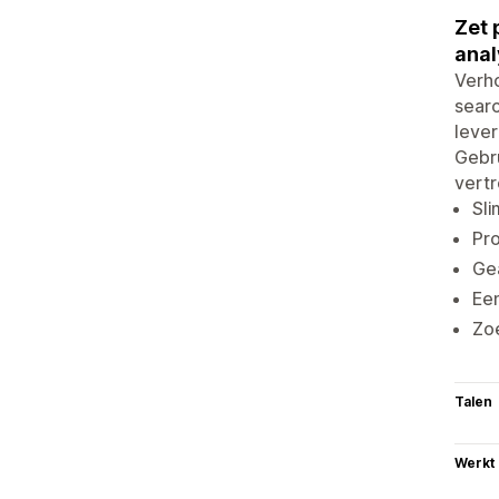
Zet 
anal
Verho
searc
lever
Gebru
vert
Sli
Pro
Gea
Een
Zoe
Talen
Werkt