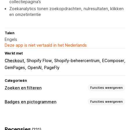
collectiepagina’s
Zoekanalytics tonen zoekopdrachten, nulresultaten, klikken
en omzetintentie
Talen
Engels
Deze app is niet vertaald in het Nederlands
Werkt met
Checkout
Shopify Flow
Shopify-beheercentrum
EComposer
GemPages
OpenAI
PageFly
Categorieën
Zoeken en filteren
Functies weergeven
Zoekfuncties
Badges en pictogrammen
Functies weergeven
Automatisch aanvullen
Afbeeldingen zoeken
Soorten pictogrammen
Direct zoeken
Meerdere talen
AI-zoekopdracht
Aangepast
Garantie
Betaling
Productfuncties
Tolerantie voor typfouten
Groepen met synoniemen
Recensies
(221)
Uitverkoopbanner
Beveiliging
Verzending
Social media