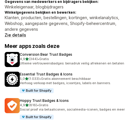
Gegevens van medewerkers en bijdragers bekijken:
Winkeleigenaar, blogbijdragers
Winkelgegevens bekijken en bewerken:
Klanten, producten, bestellingen, kortingen, winkelanalytics,
Webshop, aangepaste gegevens, Shopify-beheercentrum,
andere gegevens
Zie details
Meer apps zoals deze
Conversion Bear Trust Badges
van 5 sterren
4,9
(344)
•
Gratis
344 recensies in totaal
Ultieme vertrouwensbadges: benadruk veilig afrekenen en betalen
Essential Trust Badges & Icons
van 5 sterren
5,0
(1.033)
•
Gratis abonnement beschikbaar
1033 recensies in totaal
Verhoog verkoop met badges, icoontjes, labels en banners.
Built for Shopify
Hoppy Trust Badges & Icons
van 5 sterren
4,9
(816)
•
Gratis
816 recensies in totaal
Social proof via betaaliconen, socialmedia-iconen, badges en meer
Built for Shopify