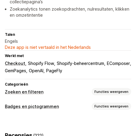
collectiepagina’s
Zoekanalytics tonen zoekopdrachten, nulresultaten, klikken
en omzetintentie
Talen
Engels
Deze app is niet vertaald in het Nederlands
Werkt met
Checkout
Shopify Flow
Shopify-beheercentrum
EComposer
GemPages
OpenAI
PageFly
Categorieën
Zoeken en filteren
Functies weergeven
Zoekfuncties
Badges en pictogrammen
Functies weergeven
Automatisch aanvullen
Afbeeldingen zoeken
Soorten pictogrammen
Direct zoeken
Meerdere talen
AI-zoekopdracht
Aangepast
Garantie
Betaling
Productfuncties
Tolerantie voor typfouten
Groepen met synoniemen
Recensies
(222)
Uitverkoopbanner
Beveiliging
Verzending
Social media