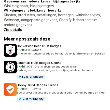
Gegevens van medewerkers en bijdragers bekijken:
Winkeleigenaar, blogbijdragers
Winkelgegevens bekijken en bewerken:
Klanten, producten, bestellingen, kortingen, winkelanalytics,
Webshop, aangepaste gegevens, Shopify-beheercentrum,
andere gegevens
Zie details
Meer apps zoals deze
Conversion Bear Trust Badges
van 5 sterren
4,9
(345)
•
Gratis
345 recensies in totaal
Ultieme vertrouwensbadges: benadruk veilig afrekenen en betalen
Essential Trust Badges & Icons
van 5 sterren
5,0
(1.035)
•
Gratis abonnement beschikbaar
1035 recensies in totaal
Verhoog verkoop met badges, icoontjes, labels en banners.
Built for Shopify
Hoppy Trust Badges & Icons
van 5 sterren
4,9
(816)
•
Gratis
816 recensies in totaal
Social proof via betaaliconen, socialmedia-iconen, badges en meer
Built for Shopify